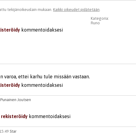
ttu tekijänoikeuslain mukaan.
Kaikki oikeudet pidätetään
.
Kategoria:
Runo
kisteröidy
kommentoidaksesi
n varoa, ettei karhu tule missään vastaan.
kisteröidy
kommentoidaksesi
2
Punainen Joutsen
i
rekisteröidy
kommentoidaksesi
 15:49
Star