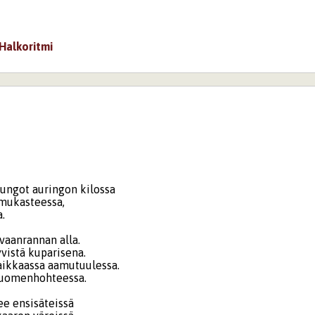
Halkoritmi
n
ungot auringon kilossa
mukasteessa,
.
vaanrannan alla.
vistä kuparisena.
raikkaassa aamutuulessa.
huomenhohteessa.
ee ensisäteissä