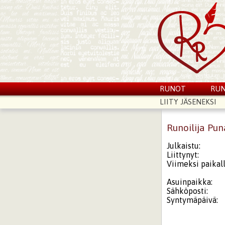
RUNOT
RUN
LIITY JÄSENEKSI
Runoilija Pu
Julkaistu:
Liittynyt:
Viimeksi paikall
Asuinpaikka:
Sähköposti:
Syntymäpäivä: