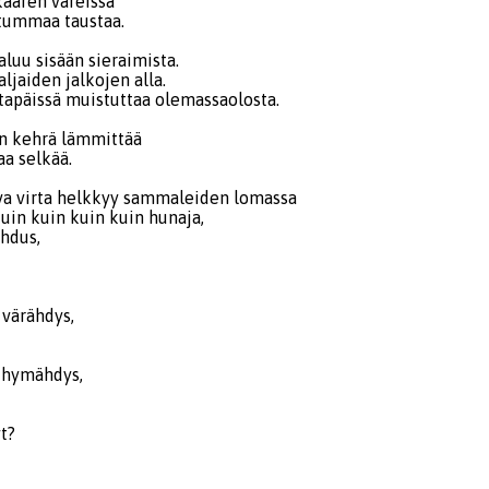
kaaren väreissä
tummaa taustaa.
luu sisään sieraimista.
aljaiden jalkojen alla.
apäissä muistuttaa olemassaolosta.
n kehrä lämmittää
a selkää.
va virta helkkyy sammaleiden lomassa
uin kuin kuin kuin hunaja,
ahdus,
 värähdys,
, hymähdys,
t?