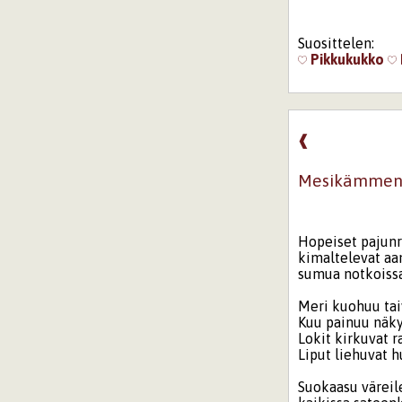
Suosittelen:
Pikkukukko
❰
Mesikämme
Hopeiset pajunr
kimaltelevat aa
sumua notkoissa
Meri kuohuu tai
Kuu painuu näky
Lokit kirkuvat 
Liput liehuvat 
Suokaasu väreil