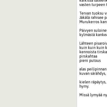
kaikissa sateen
vasten turpeen 
Tervan tuoksu va
Jäkälä rahisee p
Murukerros kant
Päivyen suloine
kylmästä kankea
Lähteen pisaroi
kuin kuin kuin k
kennoista tirsk
pirskahtaa
pieni putous
alas peilipinnan
kuvan särähdys,
kielen räpäytys
hymy.
Missä lymyää ny