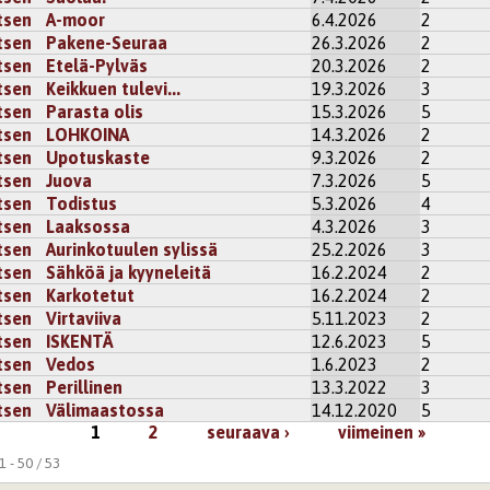
tsen
A-moor
6.4.2026
2
tsen
Pakene-Seuraa
26.3.2026
2
tsen
Etelä-Pylväs
20.3.2026
2
tsen
Keikkuen tulevi...
19.3.2026
3
tsen
Parasta olis
15.3.2026
5
tsen
LOHKOINA
14.3.2026
2
tsen
Upotuskaste
9.3.2026
2
tsen
Juova
7.3.2026
5
tsen
Todistus
5.3.2026
4
tsen
Laaksossa
4.3.2026
3
tsen
Aurinkotuulen sylissä
25.2.2026
3
tsen
Sähköä ja kyyneleitä
16.2.2024
2
tsen
Karkotetut
16.2.2024
2
tsen
Virtaviiva
5.11.2023
2
tsen
ISKENTÄ
12.6.2023
5
tsen
Vedos
1.6.2023
2
tsen
Perillinen
13.3.2022
3
tsen
Välimaastossa
14.12.2020
5
1
2
seuraava ›
viimeinen »
 - 50 / 53