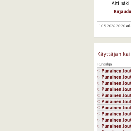
Äiti näki
Kirjaud
10.5.2026 20:20
ar
Aistivoimaista j
Vahvat verbit ja
"Mesikämmen" to
Nautinnollista l
Käyttäjän kai
Kirjaudu
tai
re
Runoilija
Punainen Jou
10.5.2026 21:
Punainen Jou
Kiva kuulla!
Punainen Jou
Kirjaudu
ta
Punainen Jou
Punainen Jou
Sivut
Punainen Jou
Punainen Jou
Punainen Jou
Punainen Jou
Punainen Jou