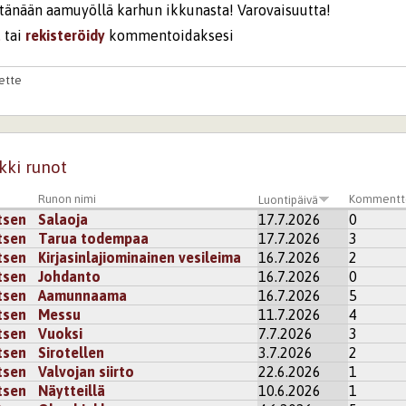
 tänään aamuyöllä karhun ikkunasta! Varovaisuutta!
u
tai
rekisteröidy
kommentoidaksesi
lette
a tehokasta runon kuljetusta.
 s-loppuiset sanat tahdittavat ja rytmittävät upeasti.
della astelee vahvoin karhunkäpälin läpi kevättä puhkuvan 
uettavaa.
kki runot
kisteröidy
kommentoidaksesi
Runon nimi
Kommentt
Luontipäivä
tsen
Salaoja
17.7.2026
0
22
Punainen Joutsen
tsen
Tarua todempaa
17.7.2026
3
tsen
Kirjasinlajiominainen vesileima
16.7.2026
2
i
rekisteröidy
kommentoidaksesi
tsen
Johdanto
16.7.2026
0
tsen
Aamunnaama
16.7.2026
5
tsen
Messu
11.7.2026
4
tsen
Vuoksi
7.7.2026
3
tsen
Sirotellen
3.7.2026
2
tsen
Valvojan siirto
22.6.2026
1
tsen
Näytteillä
10.6.2026
1