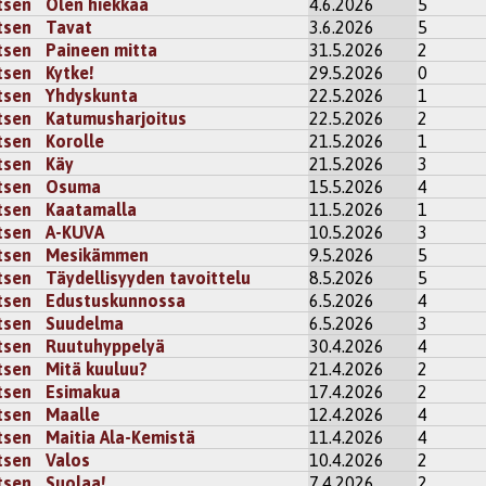
tsen
Olen hiekkaa
4.6.2026
5
tsen
Tavat
3.6.2026
5
tsen
Paineen mitta
31.5.2026
2
tsen
Kytke!
29.5.2026
0
tsen
Yhdyskunta
22.5.2026
1
tsen
Katumusharjoitus
22.5.2026
2
tsen
Korolle
21.5.2026
1
tsen
Käy
21.5.2026
3
tsen
Osuma
15.5.2026
4
tsen
Kaatamalla
11.5.2026
1
tsen
A-KUVA
10.5.2026
3
tsen
Mesikämmen
9.5.2026
5
tsen
Täydellisyyden tavoittelu
8.5.2026
5
tsen
Edustuskunnossa
6.5.2026
4
tsen
Suudelma
6.5.2026
3
tsen
Ruutuhyppelyä
30.4.2026
4
tsen
Mitä kuuluu?
21.4.2026
2
tsen
Esimakua
17.4.2026
2
tsen
Maalle
12.4.2026
4
tsen
Maitia Ala-Kemistä
11.4.2026
4
tsen
Valos
10.4.2026
2
tsen
Suolaa!
7.4.2026
2