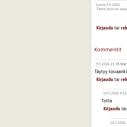
Luotu 9.5.2026
Tämä teos on suoja
Kirjaudu
tai
re
Kommentit
9.5.2026 21:38
Star
Täytyy tosiaanki
Kirjaudu
tai
re
10.5.2026 9:5
Totta
Kirjaudu
ta
10.5.2026