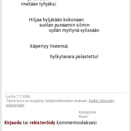
imetään tyhjäksi.
Hiljaa hyljätään kokonaan
suolan punaamin silmin
sydän myttynä sylissään
käpertyy itseensä;
hylkytavara pelastettu!
Luotu 7.7.2026
Tämä teos on suojattu tekijänoikeuslain mukaan.
Kaikki oikeudet
pidätetään
.
Kategoria:
Runo
Kirjaudu
tai
rekisteröidy
kommentoidaksesi