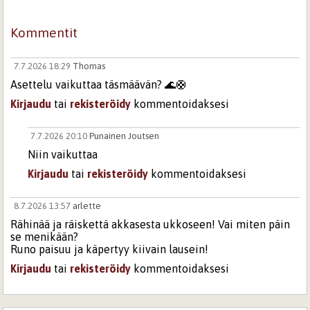
Kommentit
7.7.2026 18:29
Thomas
Asettelu vaikuttaa täsmäävän? 🌊🛟
Kirjaudu
tai
rekisteröidy
kommentoidaksesi
7.7.2026 20:10
Punainen Joutsen
Niin vaikuttaa
Kirjaudu
tai
rekisteröidy
kommentoidaksesi
8.7.2026 13:57
arlette
Rähinää ja räiskettä akkasesta ukkoseen! Vai miten päin
se menikään?
Runo paisuu ja käpertyy kiivain lausein!
Kirjaudu
tai
rekisteröidy
kommentoidaksesi
Sivut