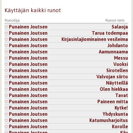
Käyttäjän kaikki runot
Runoilija
Runon nimi
Punainen Joutsen
Salaoja
Punainen Joutsen
Tarua todempaa
Punainen Joutsen
Kirjasinlajiominainen vesileima
Punainen Joutsen
Johdanto
Punainen Joutsen
Aamunnaama
Punainen Joutsen
Messu
Punainen Joutsen
Vuoksi
Punainen Joutsen
Sirotellen
Punainen Joutsen
Valvojan siirto
Punainen Joutsen
Näytteillä
Punainen Joutsen
Olen hiekkaa
Punainen Joutsen
Tavat
Punainen Joutsen
Paineen mitta
Punainen Joutsen
Kytke!
Punainen Joutsen
Yhdyskunta
Punainen Joutsen
Katumusharjoitus
Punainen Joutsen
Korolle
Punainen Joutsen
Käy