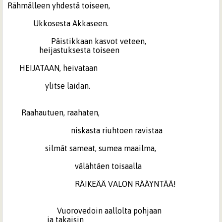
Rähmälleen yhdestä toiseen,
Ukkosesta Akkaseen.
Päistikkaan kasvot veteen,
heijastuksesta toiseen
HEIJATAAN, heivataan
ylitse laidan.
Raahautuen, raahaten,
niskasta riuhtoen ravistaa
silmät sameat, sumea maailma,
välähtäen toisaalla
RÄIKEÄÄ VALON RÄÄYNTÄÄ!
Vuorovedoin aallolta pohjaan
ja takaisin