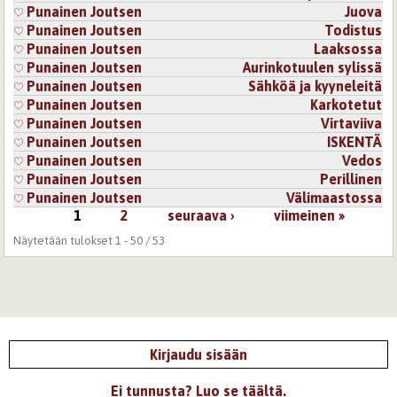
Punainen Joutsen
Juova
Punainen Joutsen
Todistus
Punainen Joutsen
Laaksossa
Punainen Joutsen
Aurinkotuulen sylissä
Punainen Joutsen
Sähköä ja kyyneleitä
Punainen Joutsen
Karkotetut
Punainen Joutsen
Virtaviiva
Punainen Joutsen
ISKENTÄ
Punainen Joutsen
Vedos
Punainen Joutsen
Perillinen
Punainen Joutsen
Välimaastossa
1
2
seuraava ›
viimeinen »
Sivut
Näytetään tulokset 1 - 50 / 53
Kirjaudu sisään
Ei tunnusta? Luo se täältä.