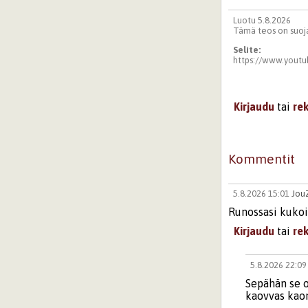
Luotu 5.8.2026
Tämä teos on suoja
Selite:
https://www.yout
Kirjaudu
tai
re
Kommentit
5.8.2026 15:01
Jou
Runossasi kukois
Kirjaudu
tai
re
5.8.2026 22:0
Sepähän se on
kaovvas kaon