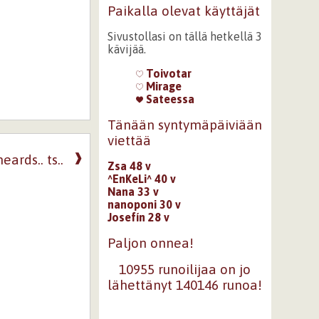
Paikalla olevat käyttäjät
Sivustollasi on tällä hetkellä 3
kävijää.
Toivotar
Mirage
Sateessa
Tänään syntymäpäiviään
viettää
❱
ards.. ts..
Zsa 48 v
^EnKeLi^ 40 v
Nana 33 v
nanoponi 30 v
Josefín 28 v
Paljon onnea!
10955 runoilijaa on jo
lähettänyt 140146 runoa!