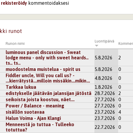
i
rekisteröidy
kommentoidaksesi
kki runot
Luontipäivä
Runon nimi
Kommen
luminous panel discussion - Sweat
lodge menu - only with sweet heards..
5.8.2026
2
ts.. ts..
muodostelma muistelua - spirit us
5.8.2026
0
Fiddler uncle, Will you call us? -
4.8.2026
0
...kierrätystä...milloin missäkin...mikin...
Tarkkaa lukua
1.8.2026
0
edistykselle jäätävän jalansijan jätöstä
28.7.2026
2
seikoista joista koostuu, näet...
27.7.2026
0
Power / Balance - meaning
27.7.2026
0
sisällön suotavaa
23.7.2026
4
Halun Voima - Ajan Klangi
23.7.2026
0
Menneestä jo tuttua - Tulleeko
22.7.2026
0
totuttua?