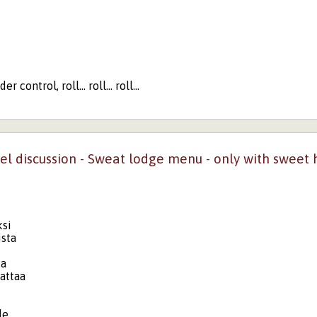
 control, roll... roll... roll...
l discussion - Sweat lodge menu - only with sweet he
si
ista
ia
kattaa
le