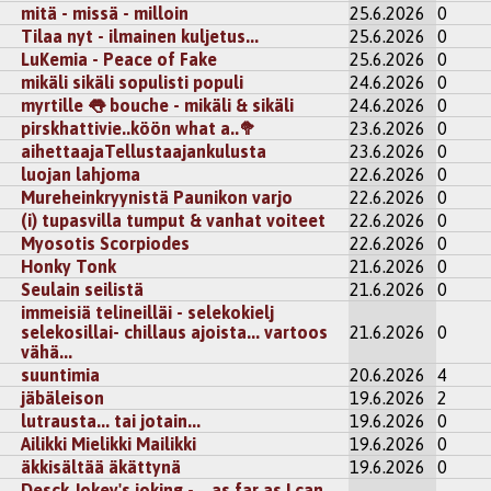
mitä - missä - milloin
25.6.2026
0
Tilaa nyt - ilmainen kuljetus...
25.6.2026
0
LuKemia - Peace of Fake
25.6.2026
0
mikäli sikäli sopulisti populi
24.6.2026
0
myrtille 👅 bouche - mikäli & sikäli
24.6.2026
0
pirskhattivie..köön what a..🥦
23.6.2026
0
aihettaajaTellustaajankulusta
23.6.2026
0
luojan lahjoma
22.6.2026
0
Mureheinkryynistä Paunikon varjo
22.6.2026
0
(i) tupasvilla tumput & vanhat voiteet
22.6.2026
0
Myosotis Scorpiodes
22.6.2026
0
Honky Tonk
21.6.2026
0
Seulain seilistä
21.6.2026
0
immeisiä telineilläi - selekokielj
selekosillai- chillaus ajoista... vartoos
21.6.2026
0
vähä...
suuntimia
20.6.2026
4
jäbäleison
19.6.2026
2
lutrausta... tai jotain...
19.6.2026
0
Ailikki Mielikki Mailikki
19.6.2026
0
äkkisältää äkättynä
19.6.2026
0
Desck Jokey's joking - ...as far as I can