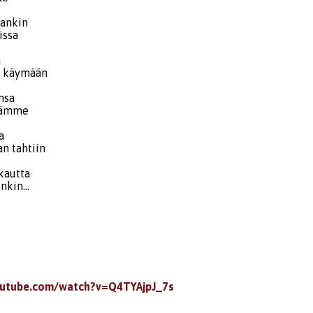
rankin
issa
ä
o käymään
nsa
sämme
a
n tahtiin
a
kautta
kin...
outube.com/watch?v=Q4TYAjpJ_7s