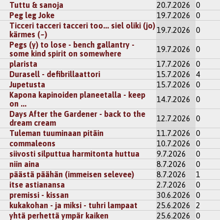
Tuttu & sanoja
20.7.2026
0
Peg leg Joke
19.7.2026
0
Ticceri tacceri tacceri too... siel oliki (jo)
19.7.2026
0
kärmes (~)
Pegs (y) to lose - bench gallantry -
19.7.2026
0
some kind spirit on somewhere
plarista
17.7.2026
0
Durasell - defibrillaattori
15.7.2026
4
Jupetusta
15.7.2026
0
Kapona kapinoiden planeetalla - keep
14.7.2026
0
on ...
Days After the Gardener - back to the
12.7.2026
0
dream cream
Tuleman tuuminaan pitäin
11.7.2026
0
commaleons
10.7.2026
0
siivosti silputtua harmitonta huttua
9.7.2026
0
niin aina
8.7.2026
0
päästä päähän (immeisen selevee)
8.7.2026
1
itse astianansa
2.7.2026
0
premissi - kissan
30.6.2026
0
kukakohan - ja miksi - tuhri lampaat
25.6.2026
2
yhtä perhettä ympär kaiken
25.6.2026
0