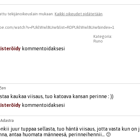
ttu tekijänoikeuslain mukaan.
Kaikki oikeudet pidätetään
.
ube.com/watch?v=PUklWwl8Uiw&list=RDPUklWwl8Uiw&index=1
Kategoria:
Runo
kisteröidy
kommentoidaksesi
Zen
taa kaukaa viisaus, tuo katoava kansan perinne : ))
kisteröidy
kommentoidaksesi
9
Adastra
kii juur tuppaa sellasta, tuo häntä viisaus, jotta vasta kun on 
na, antaa huomata männeesä, perinneihennii... 🫤