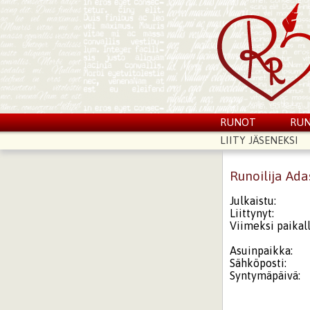
RUNOT
RUN
LIITY JÄSENEKSI
Runoilija Ada
Julkaistu:
Liittynyt:
Viimeksi paikall
Asuinpaikka:
Sähköposti:
Syntymäpäivä: