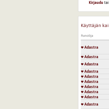
Kirjaudu
ta
Käyttäjän kai
Runoilija
Adastra
Adastra
Adastra
Adastra
Adastra
Adastra
Adastra
Adastra
Adastra
Adastra