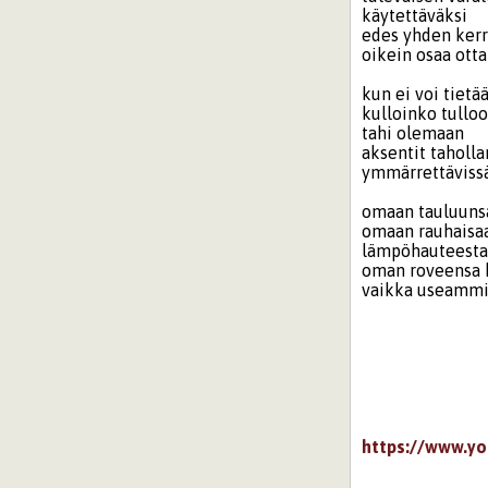
käytettäväksi
edes yhden ker
oikein osaa otta
kun ei voi tietä
kulloinko tullo
tahi olemaan
aksentit taholla
ymmärrettävis
omaan tauluuns
omaan rauhaisaa
lämpöhauteest
oman roveensa 
vaikka useammin
https://www.y