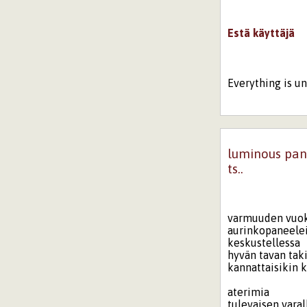
Estä käyttäjä
Everything is under
luminous pane
ts..
varmuuden vuok
aurinkopaneele
keskustellessa
hyvän tavan tak
kannattaisikin 
aterimia
tulevaisen varal