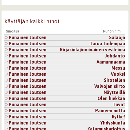
4.6.2026 14:23
Punainen Joutsen
Riippuu kummasta suunnasta katsoo
Kirjaudu
tai
rekisteröidy
kommentoidaksesi
Käyttäjän kaikki runot
5.6.2026 21:44
arlette
Runoilija
Runon nimi
Punainen Joutsen
Salaoja
Tiimalasissa hiekka valuu molempiin suuntiin
tarvittaessa?
Punainen Joutsen
Tarua todempaa
Tehokkaasti muodostettu sanarakennelma.
Punainen Joutsen
Kirjasinlajiominainen vesileima
Punainen Joutsen
Johdanto
Kirjaudu
tai
rekisteröidy
kommentoidaksesi
Punainen Joutsen
Aamunnaama
Sivut
Punainen Joutsen
Messu
Punainen Joutsen
Vuoksi
Punainen Joutsen
Sirotellen
Punainen Joutsen
Valvojan siirto
Punainen Joutsen
Näytteillä
Punainen Joutsen
Olen hiekkaa
Punainen Joutsen
Tavat
Punainen Joutsen
Paineen mitta
Punainen Joutsen
Kytke!
Punainen Joutsen
Yhdyskunta
Punainen Joutsen
Katumusharjoitus