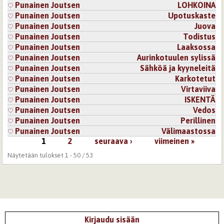
Punainen Joutsen
LOHKOINA
Punainen Joutsen
Upotuskaste
Punainen Joutsen
Juova
Punainen Joutsen
Todistus
Punainen Joutsen
Laaksossa
Punainen Joutsen
Aurinkotuulen sylissä
Punainen Joutsen
Sähköä ja kyyneleitä
Punainen Joutsen
Karkotetut
Punainen Joutsen
Virtaviiva
Punainen Joutsen
ISKENTÄ
Punainen Joutsen
Vedos
Punainen Joutsen
Perillinen
Punainen Joutsen
Välimaastossa
1
2
seuraava ›
viimeinen »
Sivut
Näytetään tulokset 1 - 50 / 53
Kirjaudu sisään