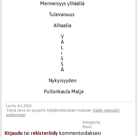
Menneisyys ylhäällä
Tulevaisuus
Alhaalla
V
Ä
L
i
S
S
Ä
Nykyisyyden
Pullonkaula Malja
Luotu 4.6.2026
Tämä teos on suojattu tekijänoikeuslain mukaan.
Kaikki oikeudet
pidätetään
.
Kategoria:
Runo
Kirjaudu
tai
rekisteröidy
kommentoidaksesi