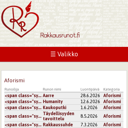
☰ Valikko
Aforismi
Runoilija
Runon nimi
Luontipäivä
Kategoria
<span class="sy...
Aarre
28.6.2026
Aforismi
<span class="sy...
Humanity
12.6.2026
Aforismi
<span class="sy...
Kaukoputki
1.6.2026
Aforismi
Täydellisyyden
<span class="sy...
8.5.2026
Aforismi
tavoittelu
<span class="sy...
Rakkaussuhde
7.3.2026
Aforismi