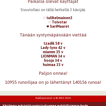
Paikalla olevat käyttäjät
Sivustollasi on tällä hetkellä 3 kävijää.
tulihelmainen3
Toivotar
SariMaaret
Tänään syntymäpäiviään viettää
tzadik 58 v
Lady-lynx 42 v
miamm 35 v
LIONMAN 34 v
hooja 34 v
huimaa 33 v
Paljon onnea!
10955 runoilijaa on jo lähettänyt 140156 runoa!
Rakkausrunot ry © 2003-2026
Käytämme evästeitä varmistaaksemme mahdollisimman hyvän