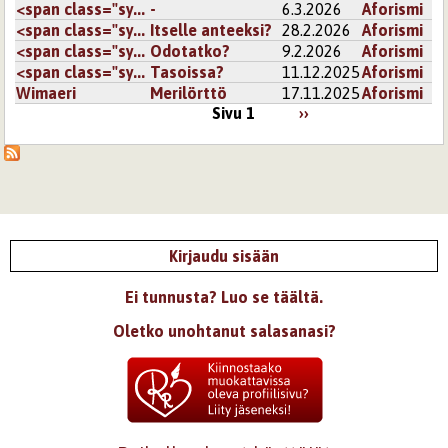
<span class="sy...
-
6.3.2026
Aforismi
<span class="sy...
Itselle anteeksi?
28.2.2026
Aforismi
<span class="sy...
Odotatko?
9.2.2026
Aforismi
<span class="sy...
Tasoissa?
11.12.2025
Aforismi
Wimaeri
Merilörttö
17.11.2025
Aforismi
Sivu 1
››
Kirjaudu sisään
Ei tunnusta? Luo se täältä.
Oletko unohtanut salasanasi?