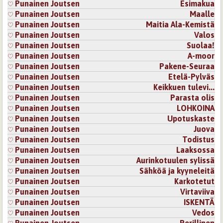
Punainen Joutsen
Esimakua
Punainen Joutsen
Maalle
Punainen Joutsen
Maitia Ala-Kemistä
Punainen Joutsen
Valos
Punainen Joutsen
Suolaa!
Punainen Joutsen
A-moor
Punainen Joutsen
Pakene-Seuraa
Punainen Joutsen
Etelä-Pylväs
Punainen Joutsen
Keikkuen tulevi...
Punainen Joutsen
Parasta olis
Punainen Joutsen
LOHKOINA
Punainen Joutsen
Upotuskaste
Punainen Joutsen
Juova
Punainen Joutsen
Todistus
Punainen Joutsen
Laaksossa
Punainen Joutsen
Aurinkotuulen sylissä
Punainen Joutsen
Sähköä ja kyyneleitä
Punainen Joutsen
Karkotetut
Punainen Joutsen
Virtaviiva
Punainen Joutsen
ISKENTÄ
Punainen Joutsen
Vedos