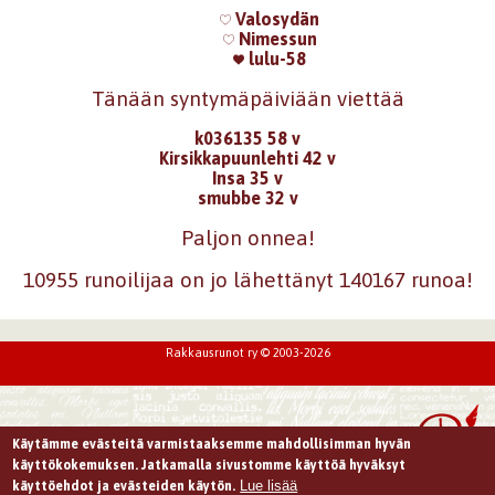
Valosydän
Nimessun
lulu-58
Tänään syntymäpäiviään viettää
k036135 58 v
Kirsikkapuunlehti 42 v
Insa 35 v
smubbe 32 v
Paljon onnea!
10955 runoilijaa on jo lähettänyt 140167 runoa!
Rakkausrunot ry © 2003-2026
Käytämme evästeitä varmistaaksemme mahdollisimman hyvän
käyttökokemuksen. Jatkamalla sivustomme käyttöä hyväksyt
Lue lisää
käyttöehdot ja evästeiden käytön.