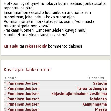
Hetkeen pysähtynyt runokuva kuin maalaus, jonka sisällä
tapahtuu asioita.
Ensimmäinen säkeistö luo raukean unenomaisen
tunnelman, joka jatkuu koko runon ajan.
Poimisin joitakin herkkulauseita: esim. /yön musta
ruukun sirpaleinen kuva/
/raskaan luomen, lumpeenlehden kuvajainen/,
/unohdettuna yksin taustaa vasten/
Kirjaudu
tai
rekisteröidy
kommentoidaksesi
Sivut
Käyttäjän kaikki runot
Runoilija
Runon nimi
Punainen Joutsen
Salaoja
Punainen Joutsen
Tarua todempaa
Punainen Joutsen
Kirjasinlajiominainen vesileima
Punainen Joutsen
Johdanto
Punainen Joutsen
Aamunnaama
Punainen Joutsen
Messu