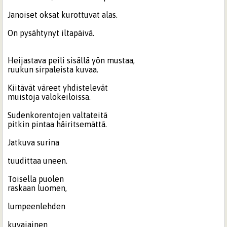
Janoiset oksat kurottuvat alas.
On pysähtynyt iltapäivä.
Heijastava peili sisällä yön mustaa,
ruukun sirpaleista kuvaa.
Kiitävät väreet yhdistelevät
muistoja valokeiloissa.
Sudenkorentojen valtateitä
pitkin pintaa häiritsemättä.
Jatkuva surina
tuudittaa uneen.
Toisella puolen
raskaan luomen,
lumpeenlehden
kuvajainen