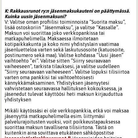
K: Rakkausrunot ry:n jäsenmaksukauteni on päättymässä.
Kuinka uusin jäsenmaksuni?
V: Valitse oman profiilisi toiminnoista ”Suorita maksu”,
lisää ostoskoriin ”Jäsenmaksu”, ja valitse ”Kassalle”.
Maksun voi suorittaa joko verkkopankissa tai
matkapuhelimella. Maksaessa ilmoitetaan
kotipaikkakunta ja koko nimi yhdistyslain vaatimaa
jäsenluetteloa varten sekä laskutusosoite (katuosoite,
postinumero sekä maa). Valitse kohdassa ”Uusi jäsen”
vaihtoehto ”ei”. Valitse sitten ”Siirry seuraavaan
vaiheeseen”, tarkista tilauksesi, ja valitse uudelleen
”Siirry seuraavaan vaiheeseen”. Valitse lopuksi tilisiirtoa
varten oma pankkisi tai vaihtoehtoisesti
kännykkämaksaminen. Yhdistyksen jäsenyytesi
vahvistetaan seuraavassa hallituksen kokouksessa, ja
jäsenedut tulevat käyttöösi heti maksun kirjauduttua
yhdistyksen
Mikäli käytössäsi ei ole verkkopankkia, etkä voi maksaa
jäsenyyttä matkapuhelimella esim. liittymäsi
palvelurajoitusten vuoksi, voit poikkeustapauksessa
suorittaa maksun tavallisena tilisiirtona. Tästä on
kuitenkin aina sovittava etukäteen sähköpostitse