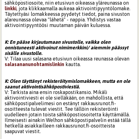
sähköpostiosoite, niin etusivun oikeassa yläreunassa on
linkki
, jota klikkaamalla aukeaa aktivointipyyntölomake.
Täytettyäsi lomakkeessa pyydetyt tiedot, paina sivuston
alareunassa olevaa "lähetä" - nappia. Yhdistys vastaa
aktivointipyyntöösi muutaman päivän kuluessa.
K: En pääse kirjautumaan sivustolle, vaikka olen
onnistuneesti aktivoinut nimimerkkini/ aiemmin päässyt
sisälle sivustolle.
V: Tilaa uusi salasana etusivun oikeassa reunassa olevan
salasananunohtamislinkin
kautta.
K: Olen täyttänyt rekisteröitymislomakkeen, mutta en ole
saanut aktivointisähköpostiviestiä.
V: Tarkista aina ensin roskapostikansio. Mikäli
aktivointiviesti ei ole sielläkään, on mahdollista, että
sähköpostipalvelimesi on estänyt rakkausrunot.fi-
osoitteesta tulevat viestit. Tee tällöin rekisteröinti
uudelleen jotain toista sähköpostiosoitetta käyttämällä.
Ilmeisesti ainakin Welhon sähköpostipalvelin estää tällä
hetkellä asiakkailleen rakkausrunot.fi-osoitteista
saapuvat viestit.