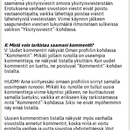
saamansa yksityisviestit omista yksityisviesteistään.
Erotuksena vanhaan sivustoon viestit eivät poistu
vastaanottajalta, vaikka lähettäjä poistaa viestit
lähetetyistä viesteistään. Viime käynnin jälkeen
saapuneiden viestien lukumäärä ilmoitetaan sulkeissa
valikon ”Yksityisviestit”-kohdassa.
K: Mistä voin tarkistaa saamani kommentit?
V: Uudet kommentit näkyvät Oman profiilin kohdassa
”Kommentit”. Mikäli jollain runolla on useampia
kommentteja, ne näkyvät listalla yksittäin. Kun uudet
kommentit on luettu, ne poistuvat ”Kommentit”-kohdan
listalta.
HUOM! Aina siirtyessäsi omaan profiiliin siirryt samalla
uusimpaan runoosi. Mikäli ko. runolle on tullut uusia
kommentteja viime käyntisi jälkeen, ne kuittautuvat
samalla luetuksi, vaikka et erikseen käy tarkistamassa
niitä ”Kommentit”-kohdassa. Siksi ne eivät myöhemmin
näy enää listalla.
Uusien kommenttien listalla näkyvät myös vanhalla
sivustolla annetut kommentit, koska niitä ei voitu
erotella vanhaa ja uutta sivustoa yhdistettäessä. Voit