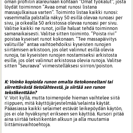
oman profiilin alareunaan kohtaan ”Omat työkalut”, josta
löydät toiminnon ”Avaa omat runosi listana
massajulkaisua varten”. Toiminto listaa kaikki runosi:
vasemmalla palstalla näkyy 50 esillä olevaa runoasi per
sivu, ja oikealla 50 arkistossa olevaa runoasi per sivu.
Valitse kaikki ne runot, joille haluat tehdä toiminnon
samanaikaisesti. Valitse sitten toiminto. ”Poista rivi”
poistaa kyseiset runot kokonaan. ”Tee massapäivitys
valituille” antaa vaihtoehdoiksi kyseisten runojen
siirtämisen arkistoon, jos olet valinnut esillä olevia
runoja, tai kyseisten runojen nostamiseksi arkistosta
esille, jos olet valinnut arkistossa olevia runoja. Valitse
sitten ”Seuraava” viimeistelläksesi siirron/poiston.
K: Voinko kopioida runon omalta tietokoneeltani tai
siirrettävästä tietolähteestä, ja siirtää sen runon
tekstikenttään?
V: Voit kyllä, mutta toimenpide hieman vaihtelee siitä
riippuen, mitä käyttöjärjestelmää/selainta käytät.
Pääasiassa kaikki selaimet estävät leikepöydän käytön,
jos ei ole hyväksynyt erikseen sen käyttöä. Kursori pitää
aina siirtää tekstikentän alkuun ja alla muutamia
liittämisvaihtoehtoja.