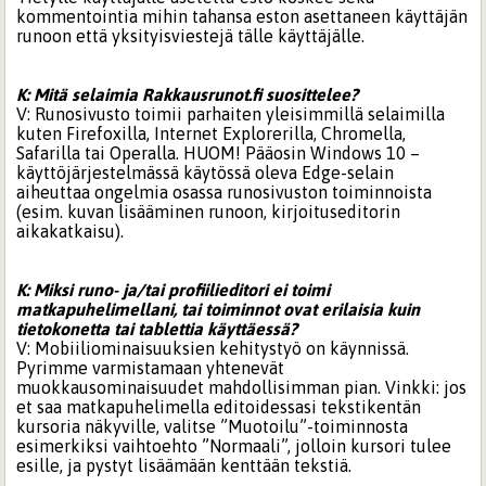
kommentointia mihin tahansa eston asettaneen käyttäjän
runoon että yksityisviestejä tälle käyttäjälle.
K: Mitä selaimia Rakkausrunot.fi suosittelee?
V: Runosivusto toimii parhaiten yleisimmillä selaimilla
kuten Firefoxilla, Internet Explorerilla, Chromella,
Safarilla tai Operalla. HUOM! Pääosin Windows 10 –
käyttöjärjestelmässä käytössä oleva Edge-selain
aiheuttaa ongelmia osassa runosivuston toiminnoista
(esim. kuvan lisääminen runoon, kirjoituseditorin
aikakatkaisu).
K: Miksi runo- ja/tai profiilieditori ei toimi
matkapuhelimellani, tai toiminnot ovat erilaisia kuin
tietokonetta tai tablettia käyttäessä?
V: Mobiiliominaisuuksien kehitystyö on käynnissä.
Pyrimme varmistamaan yhtenevät
muokkausominaisuudet mahdollisimman pian. Vinkki: jos
et saa matkapuhelimella editoidessasi tekstikentän
kursoria näkyville, valitse ”Muotoilu”-toiminnosta
esimerkiksi vaihtoehto ”Normaali”, jolloin kursori tulee
esille, ja pystyt lisäämään kenttään tekstiä.