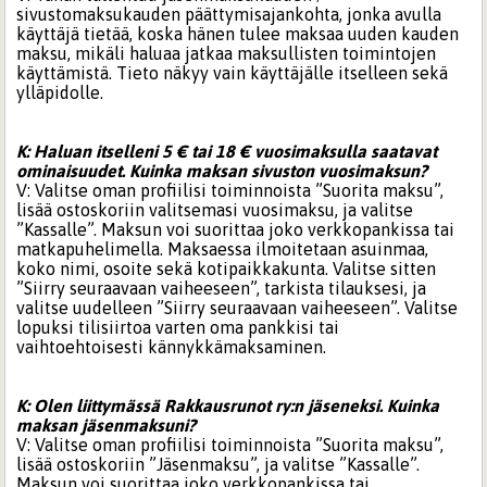
sivustomaksukauden päättymisajankohta, jonka avulla
käyttäjä tietää, koska hänen tulee maksaa uuden kauden
maksu, mikäli haluaa jatkaa maksullisten toimintojen
käyttämistä. Tieto näkyy vain käyttäjälle itselleen sekä
ylläpidolle.
K: Haluan itselleni 5 € tai 18 € vuosimaksulla saatavat
ominaisuudet. Kuinka maksan sivuston vuosimaksun?
V: Valitse oman profiilisi toiminnoista ”Suorita maksu”,
lisää ostoskoriin valitsemasi vuosimaksu, ja valitse
”Kassalle”. Maksun voi suorittaa joko verkkopankissa tai
matkapuhelimella. Maksaessa ilmoitetaan asuinmaa,
koko nimi, osoite sekä kotipaikkakunta. Valitse sitten
”Siirry seuraavaan vaiheeseen”, tarkista tilauksesi, ja
valitse uudelleen ”Siirry seuraavaan vaiheeseen”. Valitse
lopuksi tilisiirtoa varten oma pankkisi tai
vaihtoehtoisesti kännykkämaksaminen.
K: Olen liittymässä Rakkausrunot ry:n jäseneksi. Kuinka
maksan jäsenmaksuni?
V: Valitse oman profiilisi toiminnoista ”Suorita maksu”,
lisää ostoskoriin ”Jäsenmaksu”, ja valitse ”Kassalle”.
Maksun voi suorittaa joko verkkopankissa tai