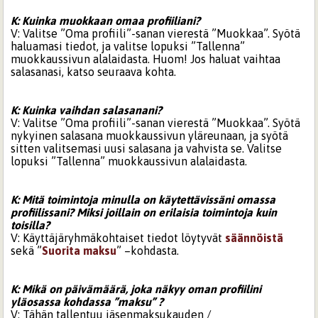
K: Kuinka muokkaan omaa profiiliani?
V: Valitse ”Oma profiili”-sanan vierestä ”Muokkaa”. Syötä
haluamasi tiedot, ja valitse lopuksi ”Tallenna”
muokkaussivun alalaidasta. Huom! Jos haluat vaihtaa
salasanasi, katso seuraava kohta.
K: Kuinka vaihdan salasanani?
V: Valitse ”Oma profiili”-sanan vierestä ”Muokkaa”. Syötä
nykyinen salasana muokkaussivun yläreunaan, ja syötä
sitten valitsemasi uusi salasana ja vahvista se. Valitse
lopuksi ”Tallenna” muokkaussivun alalaidasta.
K: Mitä toimintoja minulla on käytettävissäni omassa
profiilissani? Miksi joillain on erilaisia toimintoja kuin
toisilla?
V: Käyttäjäryhmäkohtaiset tiedot löytyvät
säännöistä
sekä ”
Suorita maksu
” –kohdasta.
K: Mikä on päivämäärä, joka näkyy oman profiilini
yläosassa kohdassa ”maksu” ?
V: Tähän tallentuu jäsenmaksukauden /