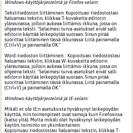
Windows-käyttöjärjestelmä ja Firefox-selain:
Tekstitiedoston liittäminen: Kopioituasi tiedostostasi
haluamasi tekstin, klikkaa T-kuvaketta editorin
yläreunassa, jolloin aukeaa liittämis-ikkuna, jossa on
ohjeena teksti: "Selaimesi turva-asetukset eivät salli
editorin käyttää leikepöytää suoraan. Sinun pitää
suorittaa liittäminen tässä ikkunassa. Liitä painamalla
(Ctrl+V) ja painamalla OK."
Word-tiedoston liittäminen: : Kopioituasi tiedostostasi
haluamasi tekstin, klikkaa W-kuvaketta editorin
yläreunassa, jolloin aukeaa liittämis-ikkuna, jossa on
ohjeena teksti: "Selaimesi turva-asetukset eivät salli
editorin käyttää leikepöytää suoraan. Sinun pitää
suorittaa liittäminen tässä ikkunassa. Liitä painamalla
(Ctrl+V) ja painamalla OK."
Windows-käyttöjärjestelmä ja IE-selain:
Mikäli et ole IE:n asetuksista hyväksynyt leikepöydän
käyttöä, niin toimenpiteet ovat samoja kuin Firefoxissa
(katso yltä). Mutta mikäli olet hyväksynyt leikepöydän
käytön, toiminto on yksinkertainen:
Kopioituasi tiedostostasi haluamasi tekstin, klikkaa T-