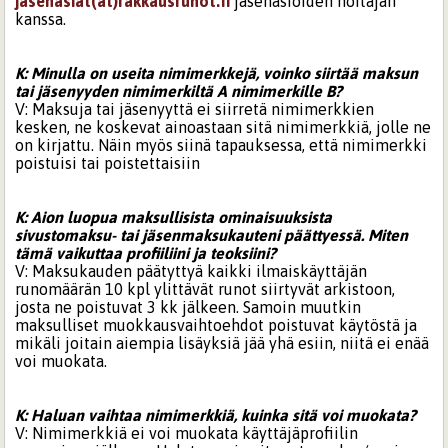
jasenasiat(at)rakkausrunot.fi
jäsenasioiden hoitajan
kanssa.
K: Minulla on useita nimimerkkejä, voinko siirtää maksun
tai jäsenyyden nimimerkiltä A nimimerkille B?
V: Maksuja tai jäsenyyttä ei siirretä nimimerkkien
kesken, ne koskevat ainoastaan sitä nimimerkkiä, jolle ne
on kirjattu. Näin myös siinä tapauksessa, että nimimerkki
poistuisi tai poistettaisiin
K: Aion luopua maksullisista ominaisuuksista
sivustomaksu- tai jäsenmaksukauteni päättyessä. Miten
tämä vaikuttaa profiiliini ja teoksiini?
V: Maksukauden päätyttyä kaikki ilmaiskäyttäjän
runomäärän 10 kpl ylittävät runot siirtyvät arkistoon,
josta ne poistuvat 3 kk jälkeen. Samoin muutkin
maksulliset muokkausvaihtoehdot poistuvat käytöstä ja
mikäli joitain aiempia lisäyksiä jää yhä esiin, niitä ei enää
voi muokata.
K: Haluan vaihtaa nimimerkkiä, kuinka sitä voi muokata?
V: Nimimerkkiä ei voi muokata käyttäjäprofiilin