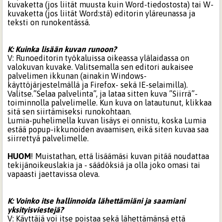
kuvaketta (jos liität muusta kuin Word-tiedostosta) tai W-
kuvaketta (jos liität Word:stä) editorin yläreunassa ja
teksti on runokentässä.
K: Kuinka lisään kuvan runoon?
V: Runoeditorin työkaluissa oikeassa ylälaidassa on
valokuvan kuvake. Valitsemalla sen editori aukaisee
palvelimen ikkunan (ainakin Windows-
käyttöjärjestelmällä ja Firefox- sekä IE-selaimilla).
Valitse.”Selaa palvelinta”, ja lataa sitten kuva ”Siirrä”-
toiminnolla palvelimelle. Kun kuva on latautunut, klikkaa
sitä sen siirtämiseksi runokohtaan.
Lumia-puhelimella kuvan lisäys ei onnistu, koska Lumia
estää popup-ikkunoiden avaamisen, eikä siten kuvaa saa
siirrettyä palvelimelle.
HUOM
! Muistathan, että lisäämäsi kuvan pitää noudattaa
tekijänoikeuslakia ja - säädöksiä ja olla joko omasi tai
vapaasti jaettavissa oleva.
K: Voinko itse hallinnoida lähettämiäni ja saamiani
yksityisviestejä?
V: Käyttäjä voi itse poistaa sekä lähettämänsä että