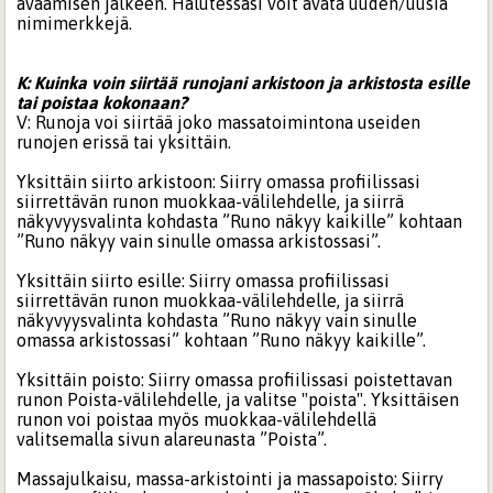
avaamisen jälkeen. Halutessasi voit avata uuden/uusia
nimimerkkejä.
K: Kuinka voin siirtää runojani arkistoon ja arkistosta esille
tai poistaa kokonaan?
V: Runoja voi siirtää joko massatoimintona useiden
runojen erissä tai yksittäin.
Yksittäin siirto arkistoon: Siirry omassa profiilissasi
siirrettävän runon muokkaa-välilehdelle, ja siirrä
näkyvyysvalinta kohdasta ”Runo näkyy kaikille” kohtaan
”Runo näkyy vain sinulle omassa arkistossasi”.
Yksittäin siirto esille: Siirry omassa profiilissasi
siirrettävän runon muokkaa-välilehdelle, ja siirrä
näkyvyysvalinta kohdasta ”Runo näkyy vain sinulle
omassa arkistossasi” kohtaan ”Runo näkyy kaikille”.
Yksittäin poisto: Siirry omassa profiilissasi poistettavan
runon Poista-välilehdelle, ja valitse "poista". Yksittäisen
runon voi poistaa myös muokkaa-välilehdellä
valitsemalla sivun alareunasta ”Poista”.
Massajulkaisu, massa-arkistointi ja massapoisto: Siirry