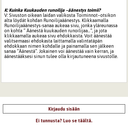
K: Kuinka Kuukauden runoilija –äänestys toimii?
V: Sivuston oikean laidan valikosta Toiminnot–otsikon
alta löydät kohdan Runoilijaäänestys. Klikkaamalla
Runoilijaäänestys-sanaa aukeaa sivu, jonka yläreunassa
on kohta ” Äänestä kuukauden runoilijaa...”, ja jota
klikkaamalla aukeaa sivu ehdokkaista. Voit äänestää
valitsemaasi ehdokasta laittamalla valintatäpän
ehdokkaan nimen kohdalle ja painamalla sen jälkeen
sanaa ”Äänestä”. Jokainen voi äänestää vain kerran, ja
äänestääksesi sinun tulee olla kirjautuneena sivustolle.
Kirjaudu sisään
Ei tunnusta? Luo se täältä.