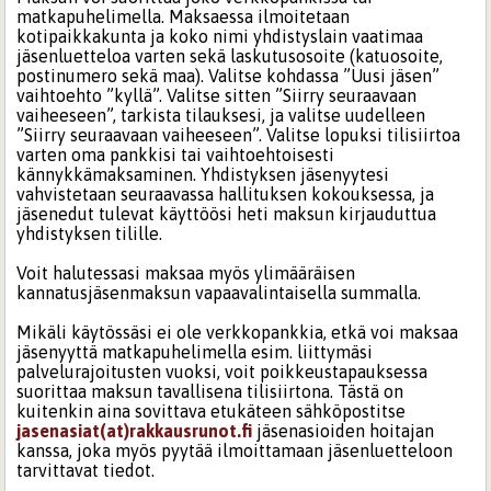
matkapuhelimella. Maksaessa ilmoitetaan
kotipaikkakunta ja koko nimi yhdistyslain vaatimaa
jäsenluetteloa varten sekä laskutusosoite (katuosoite,
postinumero sekä maa). Valitse kohdassa ”Uusi jäsen”
vaihtoehto ”kyllä”. Valitse sitten ”Siirry seuraavaan
vaiheeseen”, tarkista tilauksesi, ja valitse uudelleen
”Siirry seuraavaan vaiheeseen”. Valitse lopuksi tilisiirtoa
varten oma pankkisi tai vaihtoehtoisesti
kännykkämaksaminen. Yhdistyksen jäsenyytesi
vahvistetaan seuraavassa hallituksen kokouksessa, ja
jäsenedut tulevat käyttöösi heti maksun kirjauduttua
yhdistyksen tilille.
Voit halutessasi maksaa myös ylimääräisen
kannatusjäsenmaksun vapaavalintaisella summalla.
Mikäli käytössäsi ei ole verkkopankkia, etkä voi maksaa
jäsenyyttä matkapuhelimella esim. liittymäsi
palvelurajoitusten vuoksi, voit poikkeustapauksessa
suorittaa maksun tavallisena tilisiirtona. Tästä on
kuitenkin aina sovittava etukäteen sähköpostitse
jasenasiat(at)rakkausrunot.fi
jäsenasioiden hoitajan
kanssa, joka myös pyytää ilmoittamaan jäsenluetteloon
tarvittavat tiedot.