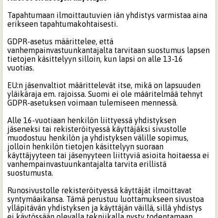
Tapahtumaan ilmoittautuvien iän yhdistys varmistaa aina
erikseen tapahtumakohtaisesti.
GDPR-asetus määrittelee, että
vanhempainvastuunkantajalta tarvitaan suostumus lapsen
tietojen käsittelyyn silloin, kun lapsi on alle 13-16
vuotias.
EU:n jäsenvaltiot määrittelevät itse, mikä on lapsuuden
yläikäraja em. rajoissa. Suomi ei ole määritelmää tehnyt
GDPR-asetuksen voimaan tulemiseen mennessä.
Alle 16-vuotiaan henkilön liittyessä yhdistyksen
jäseneksi tai rekisteröityessä käyttäjäksi sivustolle
muodostuu henkilön ja yhdistyksen välille sopimus,
jolloin henkilön tietojen käsittelyyn suoraan
käyttäjyyteen tai jäsenyyteen liittyviä asioita hoitaessa ei
vanhempainvastuunkantajalta tarvita erillistä
suostumusta.
Runosivustolle rekisteröityessä käyttäjät ilmoittavat
syntymäaikansa. Tämä perustuu luottamukseen sivustoa
ylläpitävän yhdistyksen ja käyttäjän väillä, sillä yhdistys
ei käytössään olevalla tekniikalla pysty todentamaan