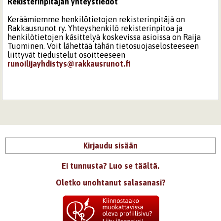
Rekisterinpitäjän yhteystiedot
Keräämiemme henkilötietojen rekisterinpitäjä on
Rakkausrunot ry. Yhteyshenkilö rekisterinpitoa ja
henkilötietojen käsittelyä koskevissa asioissa on Raija
Tuominen. Voit lähettää tähän tietosuojaselosteeseen
liittyvät tiedustelut osoitteeseen
runoilijayhdistys@rakkausrunot.fi
Kirjaudu sisään
Ei tunnusta? Luo se täältä.
Oletko unohtanut salasanasi?