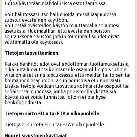
tietoa käytetään mahdollisissa estotilanteissa.
Voit halutessasi itse hallinnoida, missä laajuudessa
suostut evästeiden käyttöön.
Voit estää evästeiden käytön muuttamalla selaimesi
asetuksia. Huomaathan, että evästeiden poiston
seurauksena sivuston jotkin toiminnallisuudet eivät
välttämättä ole käytössäsi.
Tietojen luovuttaminen
Kaikki henkilötiedot ovat ehdottoman luottamuksellisia,
eikä niitä luovuteta kolmansille osapuolille pois lukien
viranomaiset siinä tapauksessa, että meidän tai toisen tai
kolmannen osapuolen lakiin perustuva etu niin vaatii.
Lisäksi tietoja voidaan luovuttaa kolmansille osapuolille
sellaisessa muodossa, jonka perusteella yksittäisiä
käyttäjiä ei voida tunnistaa, jolloin ei ole kyse
henkilötiedoista.
Tietojen siirto EU:n tai ETA:n ulkopuolelle
Tietoja ei siirretä EU:n tai ETA:n ulkopuolelle.
Nuoret sivustojen käyttäjät