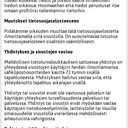
itseäsi koskevat tiedot ja oikeus vaatia virheellisen
tiedon oikaisua. Huomaathan että tiedot perustuvat itse
omaan profiiliisi tallentamiisi tietoihin.
Muutokset tietosuojaselosteeseen
Pidätämme oikeuden muuttaa tätä tietosuojaselostetta
ilmoittamalla siitä sivustolla. On suositeltavaa tutustua
tietosuojaselosteen sisältöön säännöllisesti.
Yhdistyksen ja sivustojen vastuu
Mahdollisen tietoturvaloukkauksen sattuessa yhdistys on
yhteydessä sivustojen käyttäjiin heidän ilmoittamiensa
sähköpostiosoitteiden kautta 72 tunnin sisällä
tapahtuneesta. Yhdistyksen hallitus vastaa siitä, että
yhteydenotto tapahtuu aikarajan sisällä.
Yhdistys tai sivustot eivät ole vastuussa palvelun tai
käyttäjän yhteyksien turvallisuudesta palveluun tai
palvelussa. Yhdistys tai sivustot eivät myöskään vastaa
käyttäjien tietokoneohjelmille, laitteistolle tai muulle
omaisuudelle sivustolla vieraillessa mahdollisesti
aiheutuvista vahingoista.