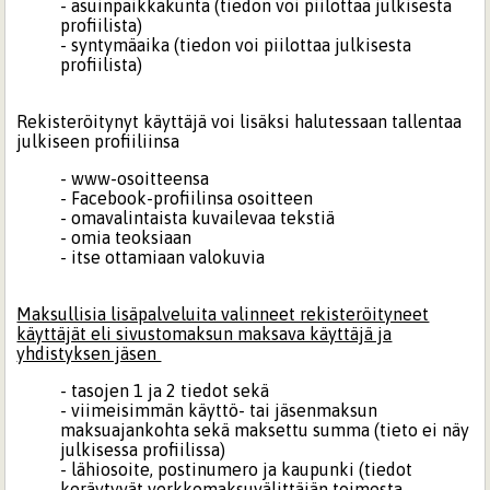
- asuinpaikkakunta (tiedon voi piilottaa julkisesta
profiilista)
- syntymäaika (tiedon voi piilottaa julkisesta
profiilista)
Rekisteröitynyt käyttäjä voi lisäksi halutessaan tallentaa
julkiseen profiiliinsa
- www-osoitteensa
- Facebook-profiilinsa osoitteen
- omavalintaista kuvailevaa tekstiä
- omia teoksiaan
- itse ottamiaan valokuvia
Maksullisia lisäpalveluita valinneet rekisteröityneet
käyttäjät eli sivustomaksun maksava käyttäjä ja
yhdistyksen jäsen
- tasojen 1 ja 2 tiedot sekä
- viimeisimmän käyttö- tai jäsenmaksun
maksuajankohta sekä maksettu summa (tieto ei näy
julkisessa profiilissa)
- lähiosoite, postinumero ja kaupunki (tiedot
keräytyvät verkkomaksuvälittäjän toimesta