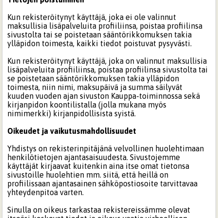
Kun rekisteröitynyt käyttäjä, joka ei ole valinnut
maksullisia lisäpalveluita profiiliinsa, poistaa profiilinsa
sivustolta tai se poistetaan sääntörikkomuksen takia
ylläpidon toimesta, kaikki tiedot poistuvat pysyvästi.
Kun rekisteröitynyt käyttäjä, joka on valinnut maksullisia
lisäpalveluita profiiliinsa, poistaa profiilinsa sivustolta tai
se poistetaan sääntörikkomuksen takia ylläpidon
toimesta, niin nimi, maksupäivä ja summa säilyvät
kuuden vuoden ajan sivuston Kauppa-toiminnossa sekä
kirjanpidon koontilistalla (jolla mukana myös
nimimerkki) kirjanpidollisista syistä.
Oikeudet ja vaikutusmahdollisuudet
Yhdistys on rekisterinpitäjänä velvollinen huolehtimaan
henkilötietojen ajantasaisuudesta. Sivustojemme
käyttäjät kirjaavat kuitenkin aina itse omat tietonsa
sivustoille huolehtien mm. siitä, että heillä on
profiilissaan ajantasainen sähköpostiosoite tarvittavaa
yhteydenpitoa varten.
Sinulla on oikeus tarkastaa rekistereissämme olevat