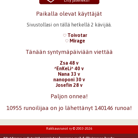
Paikalla olevat käyttäjät
Sivustollasi on tällä hetkellä 2 kävijää.
Toivotar
Mirage
Tänään syntymäpäiviään viettää
Zsa 48 v
^EnKeLi^ 40 v
Nana 33 v
nanoponi 30 v
Josefín 28 v
Paljon onnea!
10955 runoilijaa on jo lähettänyt 140146 runoa!
Rakkausrunot ry © 2003-2026