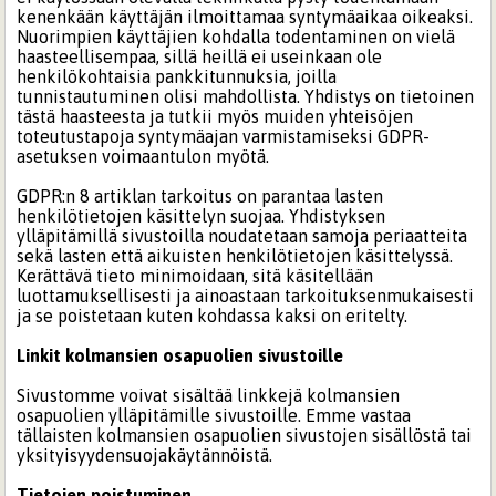
kenenkään käyttäjän ilmoittamaa syntymäaikaa oikeaksi.
Nuorimpien käyttäjien kohdalla todentaminen on vielä
haasteellisempaa, sillä heillä ei useinkaan ole
henkilökohtaisia pankkitunnuksia, joilla
tunnistautuminen olisi mahdollista. Yhdistys on tietoinen
tästä haasteesta ja tutkii myös muiden yhteisöjen
toteutustapoja syntymäajan varmistamiseksi GDPR-
asetuksen voimaantulon myötä.
GDPR:n 8 artiklan tarkoitus on parantaa lasten
henkilötietojen käsittelyn suojaa. Yhdistyksen
ylläpitämillä sivustoilla noudatetaan samoja periaatteita
sekä lasten että aikuisten henkilötietojen käsittelyssä.
Kerättävä tieto minimoidaan, sitä käsitellään
luottamuksellisesti ja ainoastaan tarkoituksenmukaisesti
ja se poistetaan kuten kohdassa kaksi on eritelty.
Linkit kolmansien osapuolien sivustoille
Sivustomme voivat sisältää linkkejä kolmansien
osapuolien ylläpitämille sivustoille. Emme vastaa
tällaisten kolmansien osapuolien sivustojen sisällöstä tai
yksityisyydensuojakäytännöistä.
Tietojen poistuminen