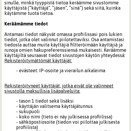
sinulle, minkä tyyppistä tietoa keräämme sivustomme
käyttäjistä (”käyttäjä”, ”jäsen”, ”sinä”) sekä siitä, kuinka
käytämme tuota tietoa.
Keräämämme tiedot
Antamasi tiedot näkyvät omassa profiilissasi pois lukien
tiedot, jotka olet valinnut piilotettaviksi. Osa antamistasi
tiedosta auttaa muita käyttäjiä filtteröimään käyttäjiä ja
runoja omien hakupreferenssiensä mukaisesti. Keräämme
käyttäjiltä seuraavat tiedot sivustojen käytön yhteydessä:
Rekisteröitymättömät käyttäjät:
- evästeet: IP-osoite ja vierailun aikaleima
Rekisteröityneet käyttäjät, jotka eivät ole valinneet
sivustolla maksullisia lisäpalveluita:
- tason 1 tiedot sekä lisäksi
- käyttäjän valitsema käyttäjätunnus
- sukupuoli
- koko nimi (tieto ei näy julkisessa profiilissa)
- sähköpostiosoite (tiedon voi piilottaa julkisesta
profiilista)