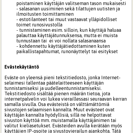
poistaminen käyttäjän valitseman tason mukaisesti
- salasanan uusiminen sekä tilattujen uutisten ja
ilmoitusten toimittaminen
- estotilanteet tai muut vastaavat ylläpidolliset
toimet runosivustolla
- tunnistaminen esim. silloin, kun käyttäjä haluaa
palauttaa käyttäjätunnuksensa, mutta ei muista
tunnustaan tai ei voi nollata salasanaansa
- kohdennettu käyttäjätiedottaminen kuten
paikallistapahtumat, runonäyttelyt tai esitykset
Evästekäytäntö
Eväste on yleensä pieni tekstitiedosto, jonka Internet-
selaimesi tallentaa päätelaitteeseen käyttäjän
tunnistamiseksi ja uudelleentunnistamiseksi.
Tekstitiedosto sisältää pienen määrän tietoa, jota
internetpalvelin voi lukea vieraillessasi seuraavan kerran
samalla sivulla. Osa evästeistä on välttämättömiä
sivustojen selaamisen kannalta. Muut evästeet ovat
käyttäjän kannalta hyödyllisiä, sillä ne helpottavat
sivuston käyttöä mm. muistamalla käyttäjänimen tai
valitut kieliasetukset. Evästeiden avulla kerätään myös
käyttäjien IP-osoite ja sivustovierailun ajankohta. Tätä