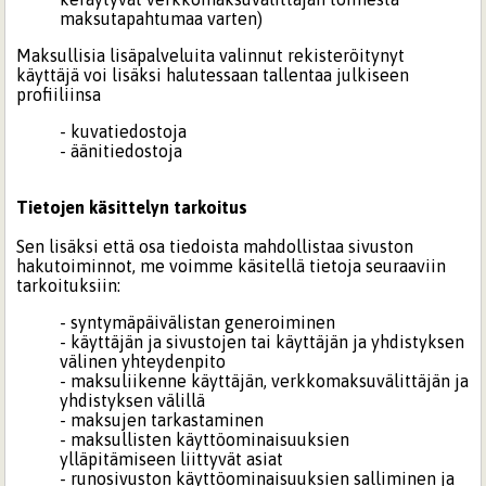
maksutapahtumaa varten)
Maksullisia lisäpalveluita valinnut rekisteröitynyt
käyttäjä voi lisäksi halutessaan tallentaa julkiseen
profiiliinsa
- kuvatiedostoja
- äänitiedostoja
Tietojen käsittelyn tarkoitus
Sen lisäksi että osa tiedoista mahdollistaa sivuston
hakutoiminnot, me voimme käsitellä tietoja seuraaviin
tarkoituksiin:
- syntymäpäivälistan generoiminen
- käyttäjän ja sivustojen tai käyttäjän ja yhdistyksen
välinen yhteydenpito
- maksuliikenne käyttäjän, verkkomaksuvälittäjän ja
yhdistyksen välillä
- maksujen tarkastaminen
- maksullisten käyttöominaisuuksien
ylläpitämiseen liittyvät asiat
- runosivuston käyttöominaisuuksien salliminen ja