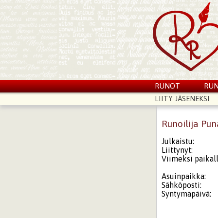
RUNOT
RUN
LIITY JÄSENEKSI
Runoilija Pu
Julkaistu:
Liittynyt:
Viimeksi paikall
Asuinpaikka:
Sähköposti:
Syntymäpäivä: