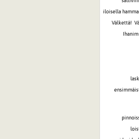
salliviin sa
iloisella hamma
Välkettä! Välk
Ihanimman 
lain as
kaste
Parahin
lasketaan 
ensimmäistä k
pinnoissa la
loistaa ve