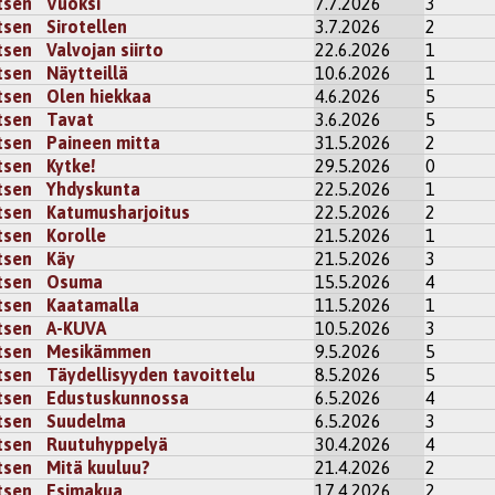
tsen
Vuoksi
7.7.2026
3
tsen
Sirotellen
3.7.2026
2
tsen
Valvojan siirto
22.6.2026
1
tsen
Näytteillä
10.6.2026
1
tsen
Olen hiekkaa
4.6.2026
5
tsen
Tavat
3.6.2026
5
tsen
Paineen mitta
31.5.2026
2
tsen
Kytke!
29.5.2026
0
tsen
Yhdyskunta
22.5.2026
1
tsen
Katumusharjoitus
22.5.2026
2
tsen
Korolle
21.5.2026
1
tsen
Käy
21.5.2026
3
tsen
Osuma
15.5.2026
4
tsen
Kaatamalla
11.5.2026
1
tsen
A-KUVA
10.5.2026
3
tsen
Mesikämmen
9.5.2026
5
tsen
Täydellisyyden tavoittelu
8.5.2026
5
tsen
Edustuskunnossa
6.5.2026
4
tsen
Suudelma
6.5.2026
3
tsen
Ruutuhyppelyä
30.4.2026
4
tsen
Mitä kuuluu?
21.4.2026
2
tsen
Esimakua
17.4.2026
2