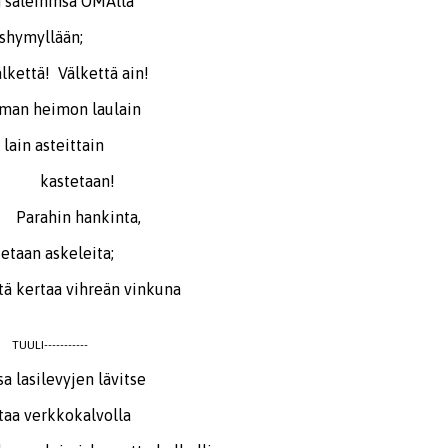
leihinsa OMAlla
shymyllään;
että! Välkettä ain!
heimon laulain
teittain
taan!
 hankinta,
askeleita;
ertaa vihreän vinkuna
TUULI-----------
silevyjen lävitse
rkkokalvolla