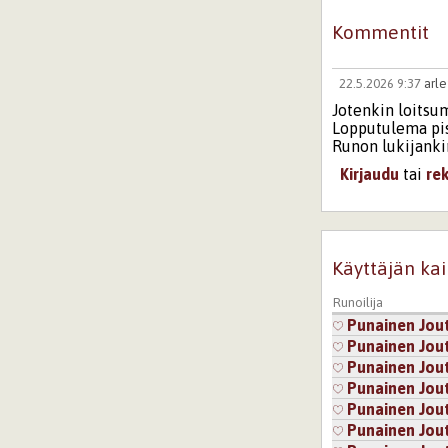
Kommentit
22.5.2026 9:37
arle
Jotenkin loitsu
Lopputulema pis
Runon lukijanki
Kirjaudu
tai
re
Sivut
Käyttäjän kai
Runoilija
Punainen Jou
Punainen Jou
Punainen Jou
Punainen Jou
Punainen Jou
Punainen Jou