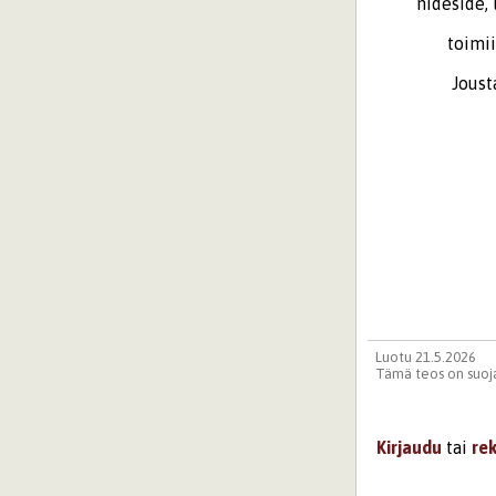
nideside, lan
toimii! Koko
Joustavin l
jano
Arm
Luotu 21.5.2026
Tämä teos on suoja
Kirjaudu
tai
re