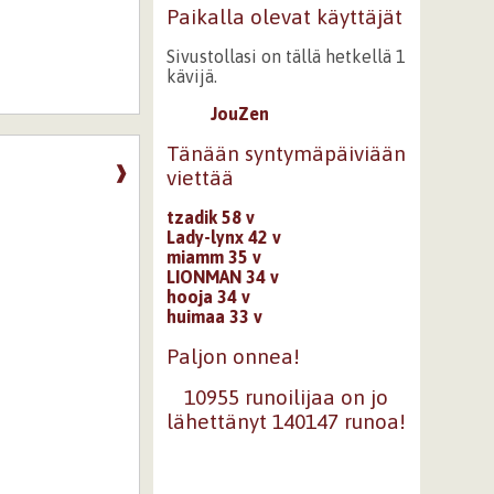
Paikalla olevat käyttäjät
Sivustollasi on tällä hetkellä 1
kävijä.
JouZen
Tänään syntymäpäiviään
❱
viettää
tzadik 58 v
Lady-lynx 42 v
miamm 35 v
LIONMAN 34 v
hooja 34 v
huimaa 33 v
Paljon onnea!
10955 runoilijaa on jo
lähettänyt 140147 runoa!