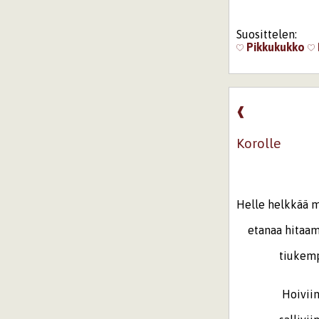
Suosittelen:
Pikkukukko
❰
Korolle
Helle helkkää 
etanaa hitaam
tiukempana 
Hoiviinsa to