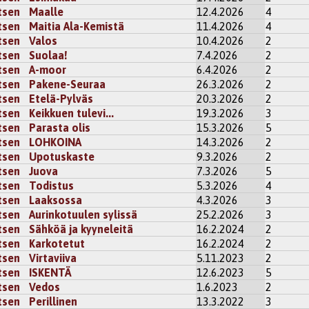
tsen
Maalle
12.4.2026
4
tsen
Maitia Ala-Kemistä
11.4.2026
4
tsen
Valos
10.4.2026
2
tsen
Suolaa!
7.4.2026
2
tsen
A-moor
6.4.2026
2
tsen
Pakene-Seuraa
26.3.2026
2
tsen
Etelä-Pylväs
20.3.2026
2
tsen
Keikkuen tulevi...
19.3.2026
3
tsen
Parasta olis
15.3.2026
5
tsen
LOHKOINA
14.3.2026
2
tsen
Upotuskaste
9.3.2026
2
tsen
Juova
7.3.2026
5
tsen
Todistus
5.3.2026
4
tsen
Laaksossa
4.3.2026
3
tsen
Aurinkotuulen sylissä
25.2.2026
3
tsen
Sähköä ja kyyneleitä
16.2.2024
2
tsen
Karkotetut
16.2.2024
2
tsen
Virtaviiva
5.11.2023
2
tsen
ISKENTÄ
12.6.2023
5
tsen
Vedos
1.6.2023
2
tsen
Perillinen
13.3.2022
3