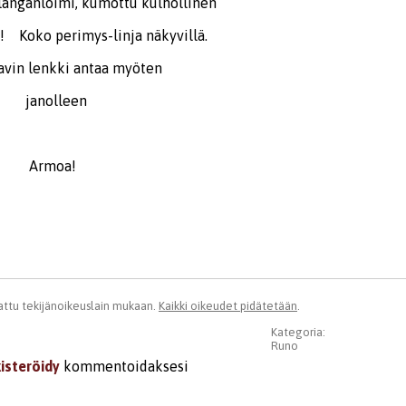
ganloimi, kumottu kulhollinen
 perimys-linja näkyvillä.
enkki antaa myöten
lleen
oa!
ttu tekijänoikeuslain mukaan.
Kaikki oikeudet pidätetään
.
Kategoria:
Runo
kisteröidy
kommentoidaksesi