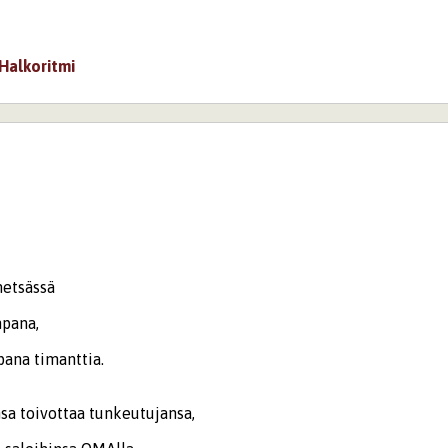
Halkoritmi
metsässä
pana,
timanttia.
ivottaa tunkeutujansa,