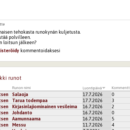
tte
maisen tehokasta runokynän kuljetusta.
tää polvilleen.
n loitsun jälkeen?
kisteröidy
kommentoidaksesi
kki runot
Runon nimi
Kommentt
Luontipäivä
tsen
Salaoja
17.7.2026
0
tsen
Tarua todempaa
17.7.2026
3
tsen
Kirjasinlajiominainen vesileima
16.7.2026
2
tsen
Johdanto
16.7.2026
0
tsen
Aamunnaama
16.7.2026
5
tsen
Messu
11.7.2026
4