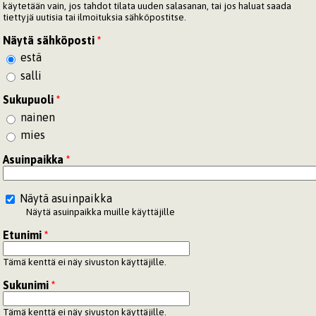
käytetään vain, jos tahdot tilata uuden salasanan, tai jos haluat saada
tiettyjä uutisia tai ilmoituksia sähköpostitse.
Näytä sähköposti
*
estä
salli
Sukupuoli
*
nainen
mies
Asuinpaikka
*
Näytä asuinpaikka
Näytä asuinpaikka muille käyttäjille
Etunimi
*
Tämä kenttä ei näy sivuston käyttäjille.
Sukunimi
*
Tämä kenttä ei näy sivuston käyttäjille.