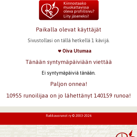
Paikalla olevat käyttäjät
Sivustollasi on tällä hetkellä 1 kävijä.
Oiva Utumaa
Tänään syntymäpäiviään viettää
Ei syntymäpäiviä tänään.
Paljon onnea!
10955 runoilijaa on jo lähettänyt 140159 runoa!
Rakkausrunot ry © 2003-2026