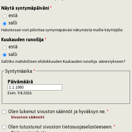
Näytä syntymäpäiväni
*
estä
salli
Halutessasi voit piilottaa syntymäpäiväsi näkymästä muille käyttäjille.
Kuukauden runoilija
*
estä
salli
Sallitko mahdollisen ehdokkuuden Kuukauden runoilija -äänestykseen?
Syntymäaika
*
Päivämäärä
Esim. 9.8.2026
Olen lukenut sivuston säännöt ja hyväksyn ne.
*
Sivuston säännöt
Olen tutustunut sivuston tietosuojaselosteeseen.
*