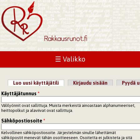
☰ Valikko
Luo uusi käyttäjätili
(aktiivinen välilehti)
Kirjaudu sisään
Pyydä u
Ensisijaiset välilehdet
Käyttäjätunnus
*
Välilyönnit ovat sallittuja. Muista merkeistä ainoastaan alphanumeeriset,
heittopolkut ja alaviivat ovat sallittuja.
Sähköpostiosoite
*
Kelvollinen sähköpostiosoite. Järjestelmän sinulle lähettämät
sähköpostit menevät tähän osoitteeseen. Osoitetta ei julkisteta ja sitä