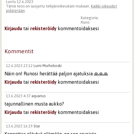
Luotu 12.6.2023
Tämä teos on suojattu tekijänoikeuslain mukaan.
Kaikki oikeudet
pidätetään
.
Kategoria:
Runo
Kirjaudu
tai
rekisteröidy
kommentoidaksesi
Kommentit
12.6.2023 23:12
Lumi Murhekoski
Näin on! Runosi herättää paljon ajatuksia 🙏🙏🙏
Kirjaudu
tai
rekisteröidy
kommentoidaksesi
13.6.2023 4:37
aquarius
tajunnallinen musta aukko?
Kirjaudu
tai
rekisteröidy
kommentoidaksesi
13.6.2023 16:19
Star