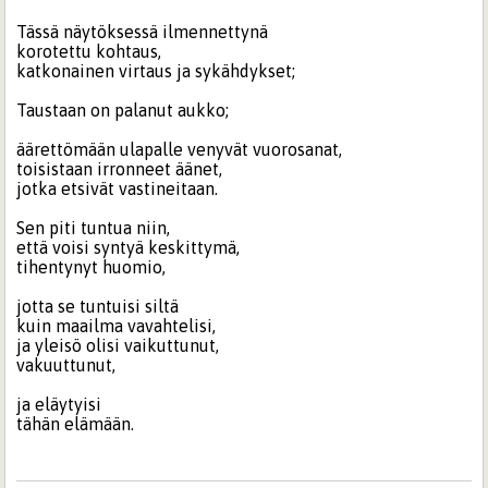
Tässä näytöksessä ilmennettynä
korotettu kohtaus,
katkonainen virtaus ja sykähdykset;
Taustaan on palanut aukko;
äärettömään ulapalle venyvät vuorosanat,
toisistaan irronneet äänet,
jotka etsivät vastineitaan.
Sen piti tuntua niin,
että voisi syntyä keskittymä,
tihentynyt huomio,
jotta se tuntuisi siltä
kuin maailma vavahtelisi,
ja yleisö olisi vaikuttunut,
vakuuttunut,
ja eläytyisi
tähän elämään.