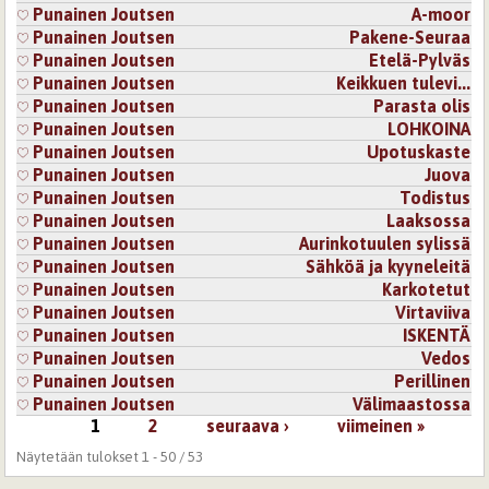
Punainen Joutsen
A-moor
Punainen Joutsen
Pakene-Seuraa
Punainen Joutsen
Etelä-Pylväs
Punainen Joutsen
Keikkuen tulevi...
Punainen Joutsen
Parasta olis
Punainen Joutsen
LOHKOINA
Punainen Joutsen
Upotuskaste
Punainen Joutsen
Juova
Punainen Joutsen
Todistus
Punainen Joutsen
Laaksossa
Punainen Joutsen
Aurinkotuulen sylissä
Punainen Joutsen
Sähköä ja kyyneleitä
Punainen Joutsen
Karkotetut
Punainen Joutsen
Virtaviiva
Punainen Joutsen
ISKENTÄ
Punainen Joutsen
Vedos
Punainen Joutsen
Perillinen
Punainen Joutsen
Välimaastossa
1
2
seuraava ›
viimeinen »
Sivut
Näytetään tulokset 1 - 50 / 53