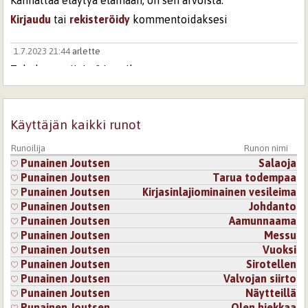
Kannattaa eläytyä elämään, on sen arvoista.
Kirjaudu
tai
rekisteröidy
kommentoidaksesi
1.7.2023 21:44
arlette
Tehokasta, tiivistä ja vaikuttavaa runoutta.
Tämä olisi helppo nähdä musiikkina. Sanat kuin soittimet.
Ehkä eniten lyömäsoittimille?
Kirjaudu
tai
rekisteröidy
kommentoidaksesi
Käyttäjän kaikki runot
26.2.2026 11:01
Adastra
Runoilija
Runon nimi
Punainen Joutsen
Salaoja
tässä jos missä
riittää mutusteltavaa
Punainen Joutsen
Tarua todempaa
jutusteltavaa,
Punainen Joutsen
Kirjasinlajiominainen vesileima
aivan ihan itsekseen,
Punainen Joutsen
Johdanto
onni omin tulkinnoin
Punainen Joutsen
Aamunnaama
Punainen Joutsen
Messu
Punainen Joutsen
Vuoksi
Kirjaudu
tai
rekisteröidy
kommentoidaksesi
Punainen Joutsen
Sirotellen
Punainen Joutsen
Valvojan siirto
Sivut
Punainen Joutsen
Näytteillä
Punainen Joutsen
Olen hiekkaa