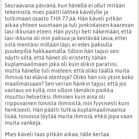
Seuraavana päivänä, kun hänellä ei ollut mitään
tekemistä, mies päätti lähteä kävelylle ja
tutkimaan osasto THX 77:ää. Hän käveli pitkän
aikaa yhteen suuntaan ja tuli jonkinlaisen kaarevan
lasi-ikkunan eteen. Hän pystyi heti näkemään, että
lasi-ikkuna oli niin paksua ja kestävää lasia, ettei
siitä mentäisi millään läpi, ei edes paksulla
puukepillä hakkaamalla. Silloin hän tajusi sen:
näytti siltä, että hänet oli eristetty tähän
kuplamaailmaan joka oli kuin olikin paratiisi,
mutta hänelle tuli mieleen, että oliko täällä muita
ihmisiä tai eläviä olentoja? Oliko hän siis yksin koko
maailmassaan? Sen verran hänkin tajusi, että jos
vastaus on kyllä, niin silloin tämäkin paikka
muuttui helvetiksi. Ihminen kuin aina oli
riippuvainen toisista ihmisistä, niin fyysisesti kuin
henkisesti. Hän päätti tutkia kuplamaailmaansa
lisää, toivossa löytää muita ihmisiä, ehkä jopa vaan
muita vankeja.
Mies käveli taas pitkän aikaa, tälle kertaa