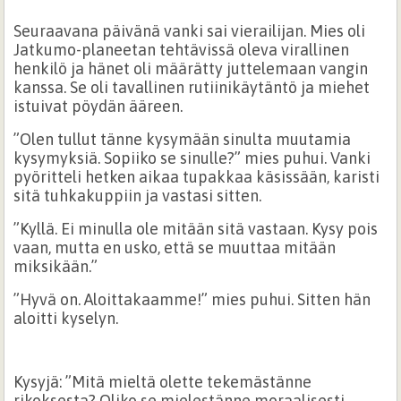
Seuraavana päivänä vanki sai vierailijan. Mies oli
Jatkumo-planeetan tehtävissä oleva virallinen
henkilö ja hänet oli määrätty juttelemaan vangin
kanssa. Se oli tavallinen rutiinikäytäntö ja miehet
istuivat pöydän ääreen.
”Olen tullut tänne kysymään sinulta muutamia
kysymyksiä. Sopiiko se sinulle?” mies puhui. Vanki
pyöritteli hetken aikaa tupakkaa käsissään, karisti
sitä tuhkakuppiin ja vastasi sitten.
”Kyllä. Ei minulla ole mitään sitä vastaan. Kysy pois
vaan, mutta en usko, että se muuttaa mitään
miksikään.”
”Hyvä on. Aloittakaamme!” mies puhui. Sitten hän
aloitti kyselyn.
Kysyjä: ”Mitä mieltä olette tekemästänne
rikoksesta? Oliko se mielestänne moraalisesti