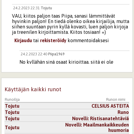
24.2.2023 22:31
Tojutu
VAU, kiitos paljon taas Piipa, sanasi lämmittävät
hyvinkin paljon! En tiedä olenko oikea kirjailija, mutta
siihen suuntaan pyrin kyllä kovasti, luen paljon kirjoja
ja treenilen kirjoittamista. Kiitos tosiaan! =)
Kirjaudu
tai
rekisteröidy
kommentoidaksesi
24.2.2023 22:40
Piipa1969
No kyllähän sinä osaat kirjoittaa, siitä ei ole
epäilystäkään 😉 huomaa kyllä että olet lukenut
paljon, sujuvaa on sanojen käyttö. Tarina oli
mielenkiintoinen, tuossa olisi ideaa vaikka
pidemmäksikin tekstiksi.
Käyttäjän kaikki runot
Kirjaudu
tai
rekisteröidy
kommentoidaksesi
Runoilija
Runon nimi
Tojutu
CELSIUS ASTEITA
24.2.2023 22:47
Tojutu
Tojutu
Runo
Okei, joku muukin on sanonut minulle, että
Tojutu
Novelli: Ristisanatehtäviä
tästä saisi pidemmänkin tarinan, en nyt vaan
muista ketä, mutta sait kuitenkin
Novelli: Maailmankaikkeuden
Tojutu
mielenkiintoini heräämään ja laitan
huumoria