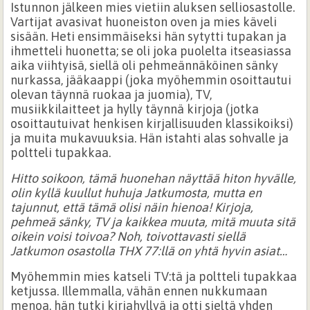
Istunnon jälkeen mies vietiin aluksen selliosastolle.
Vartijat avasivat huoneiston oven ja mies käveli
sisään. Heti ensimmäiseksi hän sytytti tupakan ja
ihmetteli huonetta; se oli joka puolelta itseasiassa
aika viihtyisä, siellä oli pehmeännäköinen sänky
nurkassa, jääkaappi (joka myöhemmin osoittautui
olevan täynnä ruokaa ja juomia), TV,
musiikkilaitteet ja hylly täynnä kirjoja (jotka
osoittautuivat henkisen kirjallisuuden klassikoiksi)
ja muita mukavuuksia. Hän istahti alas sohvalle ja
poltteli tupakkaa.
Hitto soikoon, tämä huonehan näyttää hiton hyvälle,
olin kyllä kuullut huhuja Jatkumosta, mutta en
tajunnut, että tämä olisi näin hienoa! Kirjoja,
pehmeä sänky, TV ja kaikkea muuta, mitä muuta sitä
oikein voisi toivoa? Noh, toivottavasti siellä
Jatkumon osastolla THX 77:llä on yhtä hyvin asiat…
Myöhemmin mies katseli TV:tä ja poltteli tupakkaa
ketjussa. Illemmalla, vähän ennen nukkumaan
menoa, hän tutki kirjahyllyä ja otti sieltä yhden