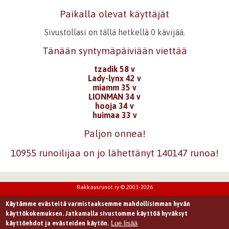
Olet todella kirjailija ainesta! Osaat todella kirjoittaa!
Paikalla olevat käyttäjät
Kirjaudu
tai
rekisteröidy
kommentoidaksesi
Sivustollasi on tällä hetkellä 0 kävijää.
Tänään syntymäpäiviään viettää
4.3.2023 11:30
Tojutu
Kiitos Lumi paljon kommentista, itsestä ei kyllä aina
tzadik 58 v
tunnu siltä, että olisin kovinkaan kummoinen
Lady-lynx 42 v
kirjoittaja, paljon vielä kaikenlaista opittavaa, mutta
miamm 35 v
hyvä niin. =)
LIONMAN 34 v
Kirjaudu
tai
rekisteröidy
kommentoidaksesi
hooja 34 v
huimaa 33 v
16.4.2023 11:25
Katariina Varjoranta
Paljon onnea!
Tekstisi herätti uteliaisuuden, vei mukanaan niin, että oli
pakko lukea loppuun saakka, sisällään kauneutta ja
10955 runoilijaa on jo lähettänyt 140147 runoa!
viisautta. Pidin kovasti :)
Kirjaudu
tai
rekisteröidy
kommentoidaksesi
Rakkausrunot ry © 2003-2026
16.4.2023 15:19
Tojutu
Käytämme evästeitä varmistaaksemme mahdollisimman hyvän
Kiitos paljon Katariina, todella kiva saada tuollaista
käyttökokemuksen. Jatkamalla sivustomme käyttöä hyväksyt
palautetta, kaikkea hyvää sinulle! =)
Lue lisää
käyttöehdot ja evästeiden käytön.