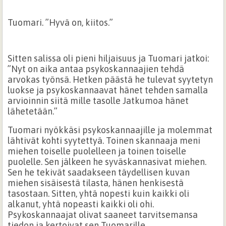
Tuomari. ”Hyvä on, kiitos.”
Sitten salissa oli pieni hiljaisuus ja Tuomari jatkoi:
”Nyt on aika antaa psykoskannaajien tehdä
arvokas työnsä. Hetken päästä he tulevat syytetyn
luokse ja psykoskannaavat hänet tehden samalla
arvioinnin siitä mille tasolle Jatkumoa hänet
lähetetään.”
Tuomari nyökkäsi psykoskannaajille ja molemmat
lähtivät kohti syytettyä. Toinen skannaaja meni
miehen toiselle puolelleen ja toinen toiselle
puolelle. Sen jälkeen he syväskannasivat miehen.
Sen he tekivät saadakseen täydellisen kuvan
miehen sisäisestä tilasta, hänen henkisestä
tasostaan. Sitten, yhtä nopesti kuin kaikki oli
alkanut, yhtä nopeasti kaikki oli ohi.
Psykoskannaajat olivat saaneet tarvitsemansa
tiedon ja kertoivat sen Tuomarille.