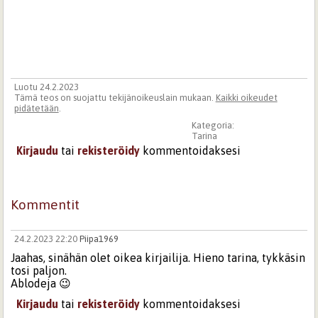
Luotu 24.2.2023
Tämä teos on suojattu tekijänoikeuslain mukaan.
Kaikki oikeudet
pidätetään
.
Kategoria:
Tarina
Kirjaudu
tai
rekisteröidy
kommentoidaksesi
Kommentit
24.2.2023 22:20
Piipa1969
Jaahas, sinähän olet oikea kirjailija. Hieno tarina, tykkäsin
tosi paljon.
Ablodeja 😉
Kirjaudu
tai
rekisteröidy
kommentoidaksesi