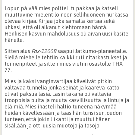
Lopun päivää mies poltteli tupakkaa ja katseli
muuttuvine mielentiloineen sellihuoneen nurkassa
olevaa kirjaa. Kirjaa joka samalla kertaa sekä
uhkasi, että oli alkanut kiehtomaan häntä.
Henkisen kasvun mahdollisuus oli aivan uusi käsite
hänelle.
Sitten alus
Fox-1200B
saapui Jatkumo-planeetalle.
Siellä miehelle tehtiin kaikki rutiinitarkastukset ja
toimenpiteet ja sitten mies vietiin osastolle THX
77.
Mies ja kaksi vanginvartijaa kävelivät pitkin
valtavaa tunnelia jonka seinät ja kaareva katto
olivat paksua lasia. Lasin takana oli valtavia
trooppisia puita ja muuta kasvillisuutta ja lintuja ja
eläimiä. Mies ihasteli haltioituneena näkymää
heidän kävellessään ja taas hän tunsi sen, oudon
tunteen, että jokin liikahti ja muuttui hänen
sisällään ja otti uusia muotoja ja tasoja.