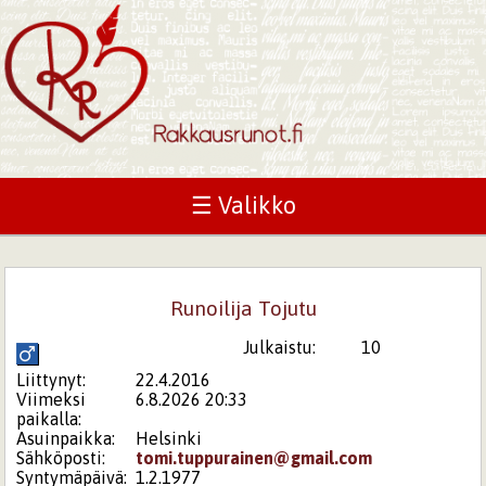
☰ Valikko
Runoilija Tojutu
Julkaistu:
10
Liittynyt:
22.4.2016
Viimeksi
6.8.2026 20:33
paikalla:
Asuinpaikka:
Helsinki
Sähköposti:
tomi.tuppurainen@gmail.com
Syntymäpäivä:
1.2.1977