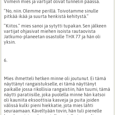
Viimein mies ja vartijat olivat tunnelin päässä.
”No, niin. Olemme perillä. Toivotamme sinulle
pitkää ikää ja suurta henkistä kehitystä.”
”Kiitos.” mies sanoi ja sytytti tupakan. Sen jälkeen
vartijat ohjasivat miehen isoista rautaovista
Jatkumo-planeetan osastolle THX 77 ja hän oli
yksin.
6.
Mies ihmetteli hetken minne oli joutunut. Ei tämä
näyttänyt rangaistukselle, ei tämä näyttänyt
paikalle jossa rikollisia rangaistiin, hän tuumi, tämä
näytti paratiisille, joka puolella minne hän katsoi
oli kauniita eksoottisia kasveja ja puita joiden
välissä kulki pieni hiekkatie, jota mies lähti
seuraamaan. Käveltyään tovin, hän tuli pienelle