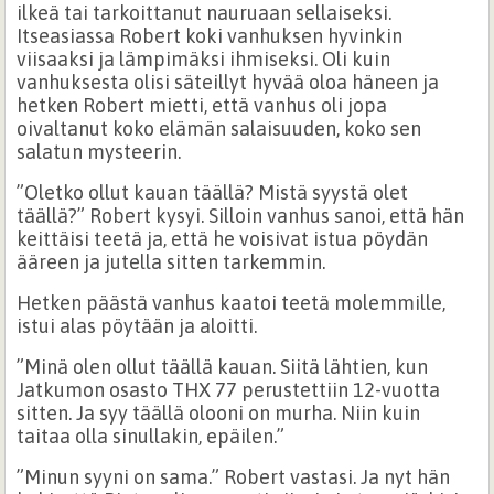
ilkeä tai tarkoittanut nauruaan sellaiseksi.
Itseasiassa Robert koki vanhuksen hyvinkin
viisaaksi ja lämpimäksi ihmiseksi. Oli kuin
vanhuksesta olisi säteillyt hyvää oloa häneen ja
hetken Robert mietti, että vanhus oli jopa
oivaltanut koko elämän salaisuuden, koko sen
salatun mysteerin.
”Oletko ollut kauan täällä? Mistä syystä olet
täällä?” Robert kysyi. Silloin vanhus sanoi, että hän
keittäisi teetä ja, että he voisivat istua pöydän
ääreen ja jutella sitten tarkemmin.
Hetken päästä vanhus kaatoi teetä molemmille,
istui alas pöytään ja aloitti.
”Minä olen ollut täällä kauan. Siitä lähtien, kun
Jatkumon osasto THX 77 perustettiin 12-vuotta
sitten. Ja syy täällä olooni on murha. Niin kuin
taitaa olla sinullakin, epäilen.”
”Minun syyni on sama.” Robert vastasi. Ja nyt hän