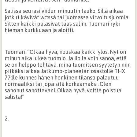
Salissa seurasi viiden minuutin tauko. Sillä aikaa
jotkut kävivät wc:ssä tai juomassa virvoitusjuomia.
Sitten kaikki palasivat taas saliin. Tuomari ryki
hieman kurkkuaan ja aloitti.
Tuomari: ”Olkaa hyvä, nouskaa kaikki ylös. Nyt on
minun aika lukea tuomio. Ja ilolla voin sanoa, että
se on helppo tehtävä, minä tuomitsen syytetyn niin
pitkäksi aikaa Jatkumo-planeetan osastolle THX
77:lle kunnes hänen henkinen tilansa palautuu
normaaliksi tai jopa sitä korkeamaksi. Olen
sanonut sanottavani. Olkaa hyvä, voitte poistua
salista!”
2.