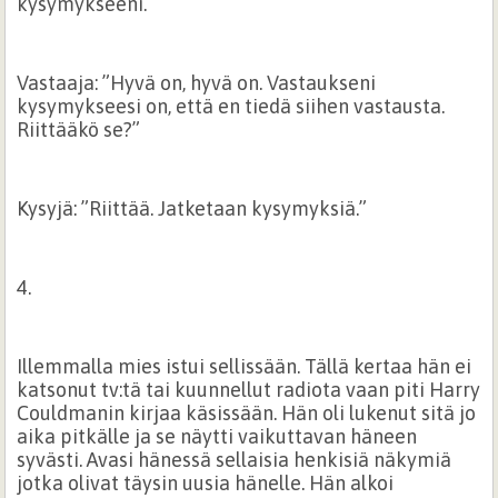
kysymykseeni.”
Vastaaja: ”Hyvä on, hyvä on. Vastaukseni
kysymykseesi on, että en tiedä siihen vastausta.
Riittääkö se?”
Kysyjä: ”Riittää. Jatketaan kysymyksiä.”
4.
Illemmalla mies istui sellissään. Tällä kertaa hän ei
katsonut tv:tä tai kuunnellut radiota vaan piti Harry
Couldmanin kirjaa käsissään. Hän oli lukenut sitä jo
aika pitkälle ja se näytti vaikuttavan häneen
syvästi. Avasi hänessä sellaisia henkisiä näkymiä
jotka olivat täysin uusia hänelle. Hän alkoi