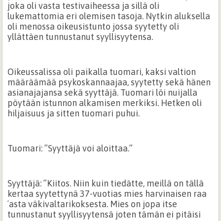
joka oli vasta testivaiheessa ja sillä oli
lukemattomia eri olemisen tasoja. Nytkin aluksella
oli menossa oikeusistunto jossa syytetty oli
yllättäen tunnustanut syyllisyytensa.
Oikeussalissa oli paikalla tuomari, kaksi valtion
määräämää psykoskannaajaa, syytetty sekä hänen
asianajajansa sekä syyttäjä. Tuomari löi nuijalla
pöytään istunnon alkamisen merkiksi. Hetken oli
hiljaisuus ja sitten tuomari puhui.
Tuomari: ”Syyttäjä voi aloittaa.”
Syyttäjä: ”Kiitos. Niin kuin tiedätte, meillä on tällä
kertaa syytettynä 37-vuotias mies harvinaisen raa
´asta väkivaltarikoksesta. Mies on jopa itse
tunnustanut syyllisyytensä joten tämän ei pitäisi