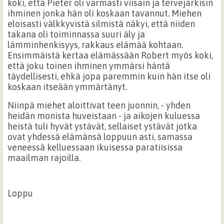
koki, että Pieter oli varmasti viisain ja tervejärkisin
ihminen jonka hän oli koskaan tavannut. Miehen
eloisasti välkkyvistä silmistä näkyi, että niiden
takana oli toiminnassa suuri äly ja
lämminhenkisyys, rakkaus elämää kohtaan.
Ensimmäistä kertaa elämässään Robert myös koki,
että joku toinen ihminen ymmärsi häntä
täydellisesti, ehkä jopa paremmin kuin hän itse oli
koskaan itseään ymmärtänyt.
Niinpä miehet aloittivat teen juonnin, - yhden
heidän monista huveistaan - ja aikojen kuluessa
heistä tuli hyvät ystävät, sellaiset ystävät jotka
ovat yhdessä elämänsä loppuun asti, samassa
veneessä kelluessaan ikuisessa paratiisissa
maailman rajoilla.
Loppu