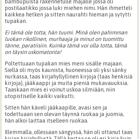
bambupuista rakennetulle majalle jossa oli
postilaatikko jossa luki miehen nimi. Hän ihmetteli
kaikkea hetken ja sitten naurahti hieman ja sytytti
tupakan.
Ei tämä ole totta, hän tuumi. Minä olen pahimman
luokan rikollinen, murhaaja ja minut on tuomittu
tänne, paratiisiin. Kuinka tämä voi olla totta, tämä
on täysin uskomatonta!
Poltettuaan tupakan mies meni sisälle majaan.
Siellä oli myös kaunista, huoneessa oli yksi sänky
nurkassa, taas kirjahyllyllinen kirjoja (taas henkisiä
kirjoja), jääkaappi ja muita pieniä mukavauuksia.
Taaskaan mies ei voinut uskoa silmiään, niin
utopistiselle kaikki vaikutti.
Sitten hän käveli jääkaapille, avasi sen ja
todettuaan sen olevan täynnä ruokaa ja juomia,
hän alkoi laittaa itselleen ruokaa.
Illemmalla, ollessaan sängyssä, hän oli ottanut taas
kirjan kirjahyllystä. Tällä kertaa se oli eri kirja kuin