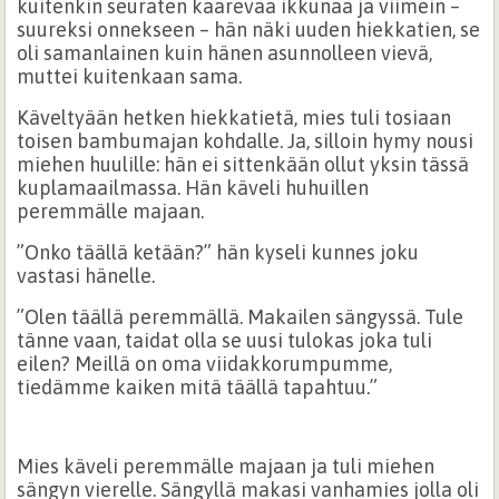
kuitenkin seuraten kaarevaa ikkunaa ja viimein –
suureksi onnekseen – hän näki uuden hiekkatien, se
oli samanlainen kuin hänen asunnolleen vievä,
muttei kuitenkaan sama.
Käveltyään hetken hiekkatietä, mies tuli tosiaan
toisen bambumajan kohdalle. Ja, silloin hymy nousi
miehen huulille: hän ei sittenkään ollut yksin tässä
kuplamaailmassa. Hän käveli huhuillen
peremmälle majaan.
”Onko täällä ketään?” hän kyseli kunnes joku
vastasi hänelle.
”Olen täällä peremmällä. Makailen sängyssä. Tule
tänne vaan, taidat olla se uusi tulokas joka tuli
eilen? Meillä on oma viidakkorumpumme,
tiedämme kaiken mitä täällä tapahtuu.”
Mies käveli peremmälle majaan ja tuli miehen
sängyn vierelle. Sängyllä makasi vanhamies jolla oli