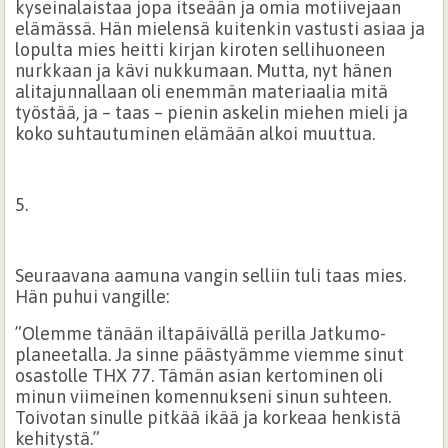
kyseinalaistaa jopa itseään ja omia motiivejaan
elämässä. Hän mielensä kuitenkin vastusti asiaa ja
lopulta mies heitti kirjan kiroten sellihuoneen
nurkkaan ja kävi nukkumaan. Mutta, nyt hänen
alitajunnallaan oli enemmän materiaalia mitä
työstää, ja – taas – pienin askelin miehen mieli ja
koko suhtautuminen elämään alkoi muuttua.
5.
Seuraavana aamuna vangin selliin tuli taas mies.
Hän puhui vangille:
”Olemme tänään iltapäivällä perilla Jatkumo-
planeetalla. Ja sinne päästyämme viemme sinut
osastolle THX 77. Tämän asian kertominen oli
minun viimeinen komennukseni sinun suhteen.
Toivotan sinulle pitkää ikää ja korkeaa henkistä
kehitystä.”