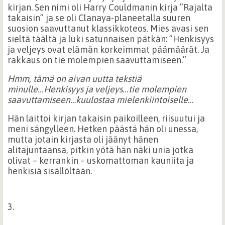
kirjan. Sen nimi oli Harry Couldmanin kirja ”Rajalta
takaisin” ja se oli Clanaya-planeetalla suuren
suosion saavuttanut klassikkoteos. Mies avasi sen
sieltä täältä ja luki satunnaisen pätkän: ”Henkisyys
ja veljeys ovat elämän korkeimmat päämäärät. Ja
rakkaus on tie molempien saavuttamiseen.”
Hmm, tämä on aivan uutta tekstiä
minulle...Henkisyys ja veljeys...tie molempien
saavuttamiseen…kuulostaa mielenkiintoiselle…
Hän laittoi kirjan takaisin paikoilleen, riisuutui ja
meni sängylleen. Hetken päästä hän oli unessa,
mutta jotain kirjasta oli jäänyt hänen
alitajuntaansa, pitkin yötä hän näki unia jotka
olivat – kerrankin – uskomattoman kauniita ja
henkisiä sisällöltään.
3.