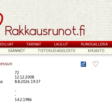
OILIJAT
TARINAT
LAULUT
RUNOGALLERIA
SÄÄNNÖT
TIETOSUOJASELOSTE
KIRJASTO
♡
messun
72
12.12.2008
a:
8.8.2026 19:37
-
-
14.2.1986