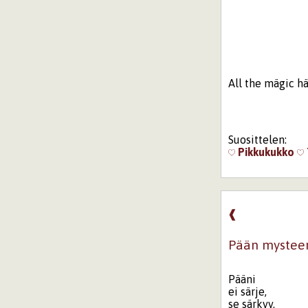
All the mägic h
Suosittelen:
Pikkukukko
❰
Pään mysteer
Pääni
ei särje,
se särkyy.