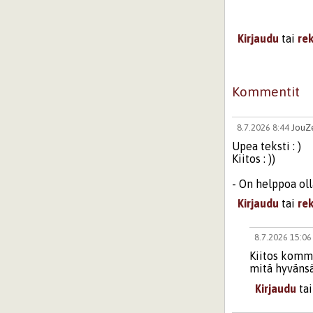
Kirjaudu
tai
re
Kommentit
8.7.2026 8:44
JouZ
Upea teksti : )
Kiitos : ))
- On helppoa oll
Kirjaudu
tai
re
8.7.2026 15:0
Kiitos komme
mitä hyvänsä
Kirjaudu
ta