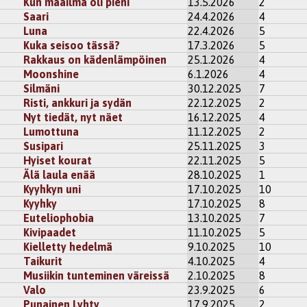
Kun maailma oli pieni
13.5.2026
2
 itsemyötätuntoa, kaunista tekstiä
Saari
24.4.2026
4
kisteröidy
kommentoidaksesi
Luna
22.4.2026
5
Kuka seisoo tässä?
17.3.2026
5
7
Nimessun
Rakkaus on kädenlämpöinen
25.1.2026
4
Moonshine
6.1.2026
4
lkintasi on erittäin raikas ja hieman yllättäväkin! 😄
Silmäni
30.12.2025
7
i
rekisteröidy
kommentoidaksesi
Risti, ankkuri ja sydän
22.12.2025
2
Nyt tiedät, nyt näet
16.12.2025
4
Lumottuna
11.12.2025
2
astra
Susipari
25.11.2025
3
tu mieleen oitis makkara jolla niin ikään on kaksi päätä,
Hyiset kourat
22.11.2025
5
ko häntää tää seuraavaksi ois arvuuttanu, mutta tarinan silmäi
Älä laula enää
28.10.2025
1
.. jaa, toisaalta, kumpaakohan siinä sitten lopunkaikkiaan oiskaan
in... 🤔
Kyyhkyn uni
17.10.2025
10
yvissä ajoin ravistaa tai pöyhiä kuitenkin ensin. Ihan joka tapau
Kyyhky
17.10.2025
8
Euteliophobia
13.10.2025
7
kisteröidy
kommentoidaksesi
Kivipaadet
11.10.2025
5
Kielletty hedelmä
9.10.2025
10
30
Nimessun
Taikurit
4.10.2025
4
 mielenkiintoisesta kommentista. 😄 Yllättäviä mielleyhtymiä!
Musiikin tunteminen väreissä
2.10.2025
8
Valo
23.9.2025
6
i
rekisteröidy
kommentoidaksesi
Punainen Lyhty
17.9.2025
2