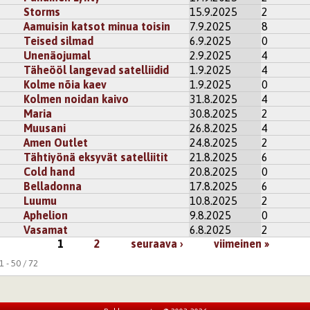
Storms
15.9.2025
2
 19:17
Adastra
Aamuisin katsot minua toisin
7.9.2025
8
ea tapaus... 🙂‍↔️ <--- Tää pää...
Teised silmad
6.9.2025
0
Unenäojumal
2.9.2025
4
u
tai
rekisteröidy
kommentoidaksesi
Täheööl langevad satelliidid
1.9.2025
4
Kolme nõia kaev
1.9.2025
0
Kolmen noidan kaivo
31.8.2025
4
Maria
30.8.2025
2
Muusani
26.8.2025
4
Amen Outlet
24.8.2025
2
Tähtiyönä eksyvät satelliitit
21.8.2025
6
Cold hand
20.8.2025
0
Belladonna
17.8.2025
6
Luumu
10.8.2025
2
Aphelion
9.8.2025
0
Vasamat
6.8.2025
2
1
2
seuraava ›
viimeinen »
 - 50 / 72