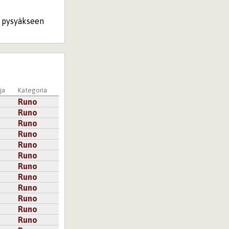
ä pysyäkseen
ja
Kategoria
Runo
, se olisi
Runo
sen sellaista.
Runo
Runo
Runo
Runo
Runo
kaukana takana,
Runo
Runo
Runo
Runo
Runo