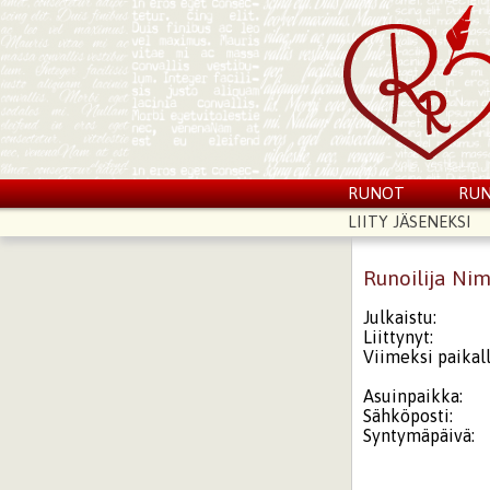
RUNOT
RUN
LIITY JÄSENEKSI
Runoilija Ni
Julkaistu:
Liittynyt:
Viimeksi paikall
Asuinpaikka:
Sähköposti:
Syntymäpäivä: