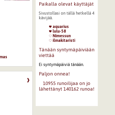
Paikalla olevat käyttäjät
Sivustollasi on tällä hetkellä 4
kävijää.
aquarius
lulu-58
Nimessun
ilmakitaristi
Tänään syntymäpäiviään
viettää
mas
Ei syntymäpäiviä tänään.
Paljon onnea!
❱
10955 runoilijaa on jo
lähettänyt 140162 runoa!