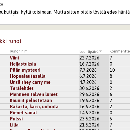
te
kuttaisi kyllä toisinaan. Mutta sitten pitäis löytää edes hänt
 runo :)
kisteröidy
kommentoidaksesi
9
Nimessun
kki runot
Runon nimi
Kommentte
Luontipäivä
Viini
22.7.2026
7
äätä eikä häntää" -fraasi olisi juolahtanut kirjoittaessa mieleeni
Heijastuksia
16.7.2026
0
tynyt tähän runoon. 😄 Rakastan kaikkia idiomeja, vertauksia ja 
Pään mysteeri
7.7.2026
10
i
rekisteröidy
kommentoidaksesi
Hopealautasella
6.7.2026
8
Until they carry me
4.7.2026
0
Terälehdet
30.6.2026
2
13:02
IsoLate
Menneen talven lumet
29.6.2026
6
n Fingerporismi piristää aina mieltä. Vaikka leikki-ikä onkin 
Kauniit pelastetaan
19.6.2026
2
ksi saa leikkiä vielä sanoilla ihan luvan kanssa :D
Rakasta, kärsi, unhoita
16.6.2026
2
u
tai
rekisteröidy
kommentoidaksesi
Pienet sanat
14.6.2026
0
Pulssi
23.5.2026
6
Lilia
21.5.2026
7