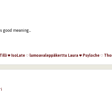
äs good meaning...
Tilli
IsoLate
lumoavaleppäkerttu
Laura
Psyloche
Tho
i