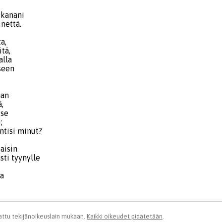
ukanani
inettä.
a,
itä,
alla
kseen
aan
,
 se
;
ntisi minut?
taisin
sti tyynylle
ja
ttu tekijänoikeuslain mukaan.
Kaikki oikeudet pidätetään
.