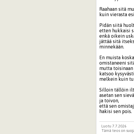
Raahaan sitä m
kuin vierasta es
Pidän siitä huolt
etten hukkaisi s
enkä oikein usk
jättää sitä itse
minnekään.
En muista kosk
omistaneeni sitä
mutta toisinaan
katsoo kysyvästi
melkein kuin tu
Silloin tällöin il
asetan sen sievä
ja toivon,
että sen omista
hakisi sen pois.
Luotu 7.7.2026
Tämä teos on suoja