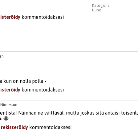
Kategoria:
Runo
kisteröidy
kommentoidaksesi
en
a kun on nolla polla -
kisteröidy
kommentoidaksesi
6
Nimessun
ntista! Näinhän ne väittävät, mutta joskus sitä antaisi toisenl
. 😂
i
rekisteröidy
kommentoidaksesi