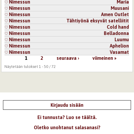
Nimessun
Maria
Nimessun
Muusani
Nimessun
Amen Outlet
Nimessun
Tähtiyönä eksyvät satelliitit
Nimessun
Cold hand
Nimessun
Belladonna
Nimessun
Luumu
Nimessun
Aphelion
Nimessun
Vasamat
1
2
seuraava ›
viimeinen »
Sivut
Näytetään tulokset 1 - 50 / 72
Kirjaudu sisään
Ei tunnusta? Luo se täältä.
Oletko unohtanut salasanasi?