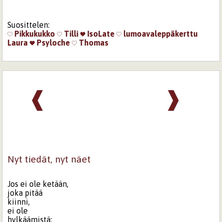
Suosittelen:
Pikkukukko
Tilli
IsoLate
lumoavaleppäkerttu
Laura
Psyloche
Thomas
❰
❱
Nyt tiedät, nyt näet
Jos ei ole ketään,
joka pitää
kiinni,
ei ole
hylkäämistä;