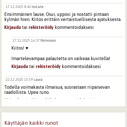
17.12.2025 8:42
IsoLate
Ensimmäinen lause. Osui, upposi ja nostatti pintaan
kylmän hien. Kiitos erittäin vertaistuellisesta ajatuksesta.
Kirjaudu
tai
rekisteröidy
kommentoidaksesi
17.12.2025 16:37
Nimessun
Kiitos! ♥️
Imartelevampaa palautetta on vaikeaa kuvitella!
Kirjaudu
tai
rekisteröidy
kommentoidaksesi
22.12.2025 15:59
Laura
Todella voimakasta ilmaisua, suorastaan riipaisevan
raadollista. Upea runo.
Kirjaudu
tai
rekisteröidy
kommentoidaksesi
23.12.2025 20:47
Nimessun
Lämmin kiitos! ♥️
Käyttäjän kaikki runot