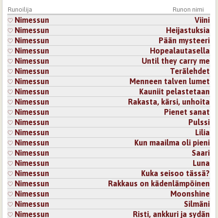
Olen hyvin otettu tästä palautteesta ja siitä, että pidit
Runoilija
Runon nimi
runostani.
Nimessun
Viini
Kirjaudu
tai
rekisteröidy
kommentoidaksesi
Nimessun
Heijastuksia
Nimessun
Pään mysteeri
Sivut
Nimessun
Hopealautasella
Nimessun
Until they carry me
Nimessun
Terälehdet
Nimessun
Menneen talven lumet
Nimessun
Kauniit pelastetaan
Nimessun
Rakasta, kärsi, unhoita
Nimessun
Pienet sanat
Nimessun
Pulssi
Nimessun
Lilia
Nimessun
Kun maailma oli pieni
Nimessun
Saari
Nimessun
Luna
Nimessun
Kuka seisoo tässä?
Nimessun
Rakkaus on kädenlämpöinen
Nimessun
Moonshine
Nimessun
Silmäni
Nimessun
Risti, ankkuri ja sydän