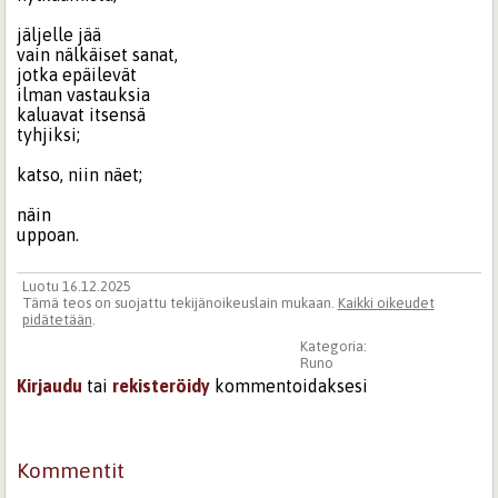
jäljelle jää
vain nälkäiset sanat,
jotka epäilevät
ilman vastauksia
kaluavat itsensä
tyhjiksi;
katso, niin näet;
näin
uppoan.
Luotu 16.12.2025
Tämä teos on suojattu tekijänoikeuslain mukaan.
Kaikki oikeudet
pidätetään
.
Kategoria:
Runo
Kirjaudu
tai
rekisteröidy
kommentoidaksesi
Kommentit