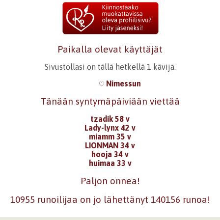
Paikalla olevat käyttäjät
Sivustollasi on tällä hetkellä 1 kävijä.
Nimessun
Tänään syntymäpäiviään viettää
tzadik 58 v
Lady-lynx 42 v
miamm 35 v
LIONMAN 34 v
hooja 34 v
huimaa 33 v
Paljon onnea!
10955 runoilijaa on jo lähettänyt 140156 runoa!