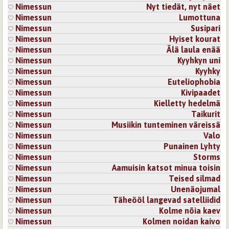
Nimessun
Nyt tiedät, nyt näet
Nimessun
Lumottuna
Nimessun
Susipari
Nimessun
Hyiset kourat
Nimessun
Älä laula enää
Nimessun
Kyyhkyn uni
Nimessun
Kyyhky
Nimessun
Euteliophobia
Nimessun
Kivipaadet
Nimessun
Kielletty hedelmä
Nimessun
Taikurit
Nimessun
Musiikin tunteminen väreissä
Nimessun
Valo
Nimessun
Punainen Lyhty
Nimessun
Storms
Nimessun
Aamuisin katsot minua toisin
Nimessun
Teised silmad
Nimessun
Unenäojumal
Nimessun
Täheööl langevad satelliidid
Nimessun
Kolme nõia kaev
Nimessun
Kolmen noidan kaivo