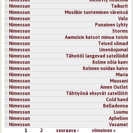
Nimessun
Taikurit
Nimessun
Musiikin tunteminen väreissä
Nimessun
Valo
Nimessun
Punainen Lyhty
Nimessun
Storms
Nimessun
Aamuisin katsot minua toisin
Nimessun
Teised silmad
Nimessun
Unenäojumal
Nimessun
Täheööl langevad satelliidid
Nimessun
Kolme nõia kaev
Nimessun
Kolmen noidan kaivo
Nimessun
Maria
Nimessun
Muusani
Nimessun
Amen Outlet
Nimessun
Tähtiyönä eksyvät satelliitit
Nimessun
Cold hand
Nimessun
Belladonna
Nimessun
Luumu
Nimessun
Aphelion
Nimessun
Vasamat
1
2
seuraava ›
viimeinen »