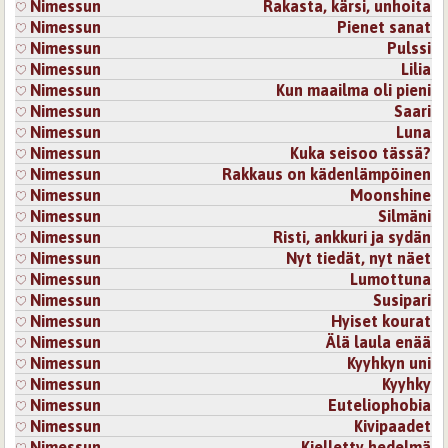
Nimessun
Rakasta, kärsi, unhoita
Nimessun
Pienet sanat
Nimessun
Pulssi
Nimessun
Lilia
Nimessun
Kun maailma oli pieni
Nimessun
Saari
Nimessun
Luna
Nimessun
Kuka seisoo tässä?
Nimessun
Rakkaus on kädenlämpöinen
Nimessun
Moonshine
Nimessun
Silmäni
Nimessun
Risti, ankkuri ja sydän
Nimessun
Nyt tiedät, nyt näet
Nimessun
Lumottuna
Nimessun
Susipari
Nimessun
Hyiset kourat
Nimessun
Älä laula enää
Nimessun
Kyyhkyn uni
Nimessun
Kyyhky
Nimessun
Euteliophobia
Nimessun
Kivipaadet
Nimessun
Kielletty hedelmä