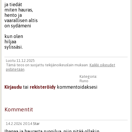
ja tiedät
miten hauras,
hento ja
vaarallisen altis
on sydämeni
kun olen
hiljaa
sylissäsi.
Luotu 11.12.2025
Tämä teos on suojattu tekijänoikeuslain mukaan.
Kaikki oikeudet
pidätetään
.
Kategoria:
Runo
Kirjaudu
tai
rekisteröidy
kommentoidaksesi
Kommentit
14.2.2026 20:14
Star
Ihanaa ja haurasta runoilua, niin pitää ollakin.