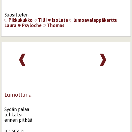
Suosittelen:
Pikkukukko
Tilli
IsoLate
lumoavaleppäkerttu
Laura
Psyloche
Thomas
❰
❱
Lumottuna
Sydän palaa
tuhkaksi
ennen pitkää
jos sitä ei