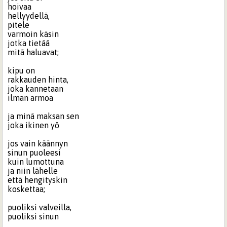
hoivaa
hellyydellä,
pitele
varmoin käsin
jotka tietää
mitä haluavat;
kipu on
rakkauden hinta,
joka kannetaan
ilman armoa
ja minä maksan sen
joka ikinen yö
jos vain käännyn
sinun puoleesi
kuin lumottuna
ja niin lähelle
että hengityskin
koskettaa;
puoliksi valveilla,
puoliksi sinun