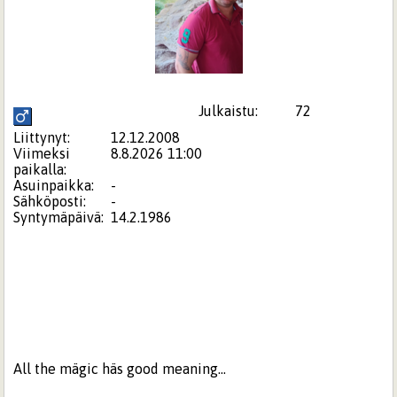
Julkaistu:
72
Liittynyt:
12.12.2008
Viimeksi
8.8.2026 11:00
paikalla:
Asuinpaikka:
-
Sähköposti:
-
Syntymäpäivä:
14.2.1986
All the mägic häs good meaning...