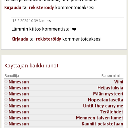
Kirjaudu
tai
rekisteröidy
kommentoidaksesi
15.2.2026 10:39
Nimessun
Lämmin kiitos kommentista! ❤️
Kirjaudu
tai
rekisteröidy
kommentoidaksesi
Sivut
Käyttäjän kaikki runot
Runoilija
Runon nimi
Nimessun
Viini
Nimessun
Heijastuksia
Nimessun
Pään mysteeri
Nimessun
Hopealautasella
Nimessun
Until they carry me
Nimessun
Terälehdet
Nimessun
Menneen talven lumet
Nimessun
Kauniit pelastetaan