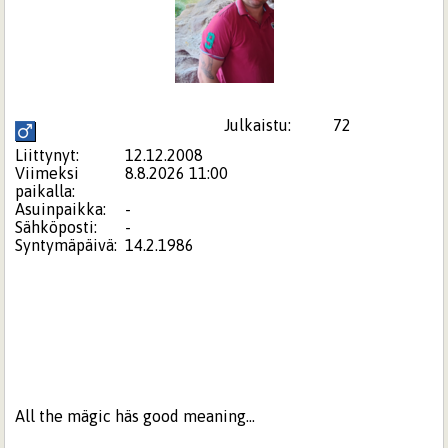
Julkaistu:
72
Liittynyt:
12.12.2008
Viimeksi
8.8.2026 11:00
paikalla:
Asuinpaikka:
-
Sähköposti:
-
Syntymäpäivä:
14.2.1986
All the mägic häs good meaning...