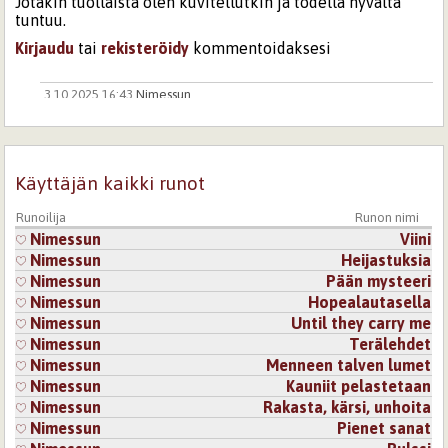
Jotakin tuollaista olen kuvitellutkin ja todella hyvältä
tuntuu.
Kirjaudu
tai
rekisteröidy
kommentoidaksesi
3.10.2025 16:43
Nimessun
Kiitos kommentista!
Aistielämysten sekoittuminen on siunaus.
Käyttäjän kaikki runot
Runoilija
Runon nimi
Kirjaudu
tai
rekisteröidy
kommentoidaksesi
Nimessun
Viini
Nimessun
Heijastuksia
3.10.2025 15:15
Tilli
Nimessun
Pään mysteeri
Ei hulluus ole sairaus - sehän tekee taiteilijan. Tästä lähes
Nimessun
Hopealautasella
omakin maailmani räjähtää synestesiaan. Aivan ehdoton
Nimessun
Until they carry me
suosikkini oli ”ja jokainen lause / on uusi tapa // avautua
Nimessun
Terälehdet
prismana”, miten värikästä ja täyttä tekstiä muutamalla
Nimessun
Menneen talven lumet
sanalla, vaikuttavaa!
Nimessun
Kauniit pelastetaan
Kirjaudu
tai
rekisteröidy
kommentoidaksesi
Nimessun
Rakasta, kärsi, unhoita
Nimessun
Pienet sanat
3.10.2025 16:39
Nimessun