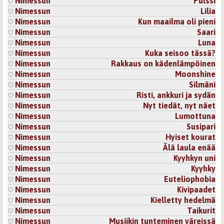
Nimessun
Pulssi
Kiitos jälleen sanoistasi!
Nimessun
Lilia
Nimessun
Kun maailma oli pieni
Hulluudesta olen tismalleen samaa mieltä. Kärsimys
Nimessun
Saari
on polttoaine ja hulluus on työkalu - lähes kaikki
Nimessun
Luna
tuntemani tai tietämäni luovat ihmiset ovat tavalla tai
Nimessun
Kuka seisoo tässä?
toisella tärähtäneitä tai vähintään jotenkin
eksentrisia.
Nimessun
Rakkaus on kädenlämpöinen
Nimessun
Moonshine
Kirjaudu
tai
rekisteröidy
kommentoidaksesi
Nimessun
Silmäni
Nimessun
Risti, ankkuri ja sydän
3.10.2025 21:27
IsoLate
Nimessun
Nyt tiedät, nyt näet
Erittäin vapauttava runo, rajat on tehty venytettäviksi :)
Nimessun
Lumottuna
Nimessun
Susipari
Kirjaudu
tai
rekisteröidy
kommentoidaksesi
Nimessun
Hyiset kourat
Nimessun
Älä laula enää
3.10.2025 21:33
Nimessun
Nimessun
Kyyhkyn uni
Kiitos kommentista! Olenkin aina suhtautunut
Nimessun
Kyyhky
penseästi kaikenlaisia rajoja, sääntöjä, konventioita
Nimessun
Euteliophobia
kohtaan. Onneksi tunteisiin ja mielikuvitukseen ei
Nimessun
Kivipaadet
kenelläkään ole mitään asiaa. 🙂
Nimessun
Kielletty hedelmä
Kirjaudu
tai
rekisteröidy
kommentoidaksesi
Nimessun
Taikurit
Nimessun
Musiikin tunteminen väreissä
Sivut