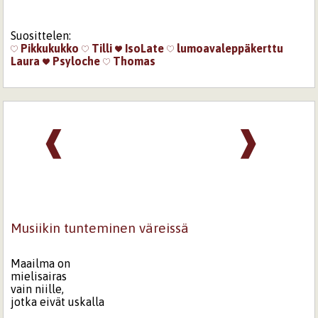
Suosittelen:
Pikkukukko
Tilli
IsoLate
lumoavaleppäkerttu
Laura
Psyloche
Thomas
❰
❱
Musiikin tunteminen väreissä
Maailma on
mielisairas
vain niille,
jotka eivät uskalla