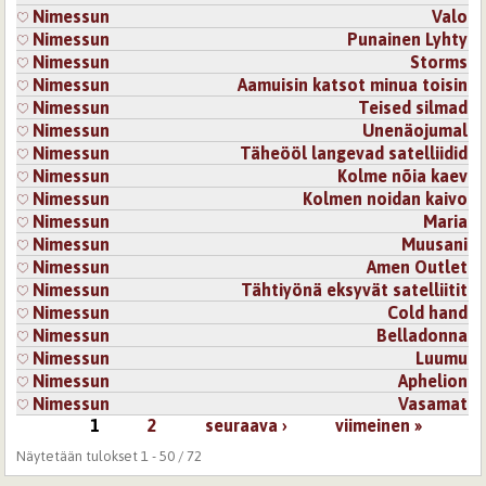
Nimessun
Valo
Nimessun
Punainen Lyhty
Nimessun
Storms
Nimessun
Aamuisin katsot minua toisin
Nimessun
Teised silmad
Nimessun
Unenäojumal
Nimessun
Täheööl langevad satelliidid
Nimessun
Kolme nõia kaev
Nimessun
Kolmen noidan kaivo
Nimessun
Maria
Nimessun
Muusani
Nimessun
Amen Outlet
Nimessun
Tähtiyönä eksyvät satelliitit
Nimessun
Cold hand
Nimessun
Belladonna
Nimessun
Luumu
Nimessun
Aphelion
Nimessun
Vasamat
1
2
seuraava ›
viimeinen »
Sivut
Näytetään tulokset 1 - 50 / 72