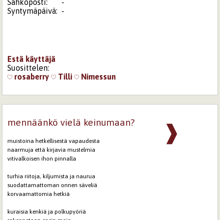
Sähköposti:
-
Syntymäpäivä:
-
Estä käyttäjä
Suosittelen:
rosaberry
Tilli
Nimessun
mennäänkö vielä keinumaan?
❱
muistoina hetkellisestä vapaudesta
naarmuja että kirjavia mustelmia
vitivalkoisen ihon pinnalla
turhia riitoja, kiljumista ja naurua
suodattamattoman onnen säveliä
korvaamattomia hetkiä
kuraisia kenkiä ja polkupyöriä