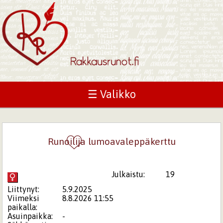
☰ Valikko
Runoilija lumoavaleppäkerttu
Julkaistu:
19
Liittynyt:
5.9.2025
Viimeksi
8.8.2026 11:55
paikalla:
Asuinpaikka:
-