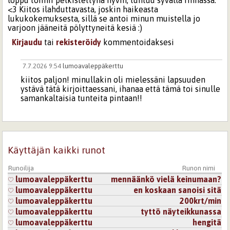
<3 Kiitos ilahduttavasta, joskin haikeasta
lukukokemuksesta, sillä se antoi minun muistella jo
varjoon jääneitä pölyttyneitä kesiä :)
Kirjaudu
tai
rekisteröidy
kommentoidaksesi
7.7.2026 9:54
lumoavaleppäkerttu
kiitos paljon! minullakin oli mielessäni lapsuuden
ystävä tätä kirjoittaessani, ihanaa että tämä toi sinulle
samankaltaisia tunteita pintaan!!
Kirjaudu
tai
rekisteröidy
kommentoidaksesi
2.7.2026 20:39
IsoLate
Käyttäjän kaikki runot
Viimeinen lause kruunaa tämän ihania muistoja täynnä
olevan runon <3
Runoilija
Runon nimi
Kirjaudu
tai
rekisteröidy
kommentoidaksesi
lumoavaleppäkerttu
mennäänkö vielä keinumaan?
lumoavaleppäkerttu
en koskaan sanoisi sitä
7.7.2026 9:55
lumoavaleppäkerttu
lumoavaleppäkerttu
200krt/min
kiitos!! :)
lumoavaleppäkerttu
tyttö näyteikkunassa
lumoavaleppäkerttu
hengitä
Kirjaudu
tai
rekisteröidy
kommentoidaksesi