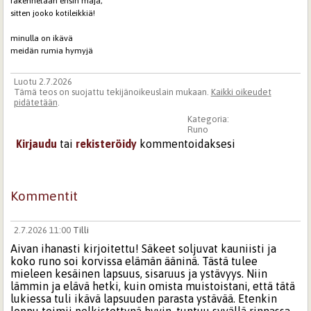
rakennetaan ensin maja,
sitten jooko kotileikkiä!
minulla on ikävä
meidän rumia hymyjä
Luotu 2.7.2026
Tämä teos on suojattu tekijänoikeuslain mukaan.
Kaikki oikeudet
pidätetään
.
Kategoria:
Runo
Kirjaudu
tai
rekisteröidy
kommentoidaksesi
Kommentit
2.7.2026 11:00
Tilli
Aivan ihanasti kirjoitettu! Säkeet soljuvat kauniisti ja
koko runo soi korvissa elämän ääninä. Tästä tulee
mieleen kesäinen lapsuus, sisaruus ja ystävyys. Niin
lämmin ja elävä hetki, kuin omista muistoistani, että tätä
lukiessa tuli ikävä lapsuuden parasta ystävää. Etenkin
loppu toimii pelkistettynä hyvin, tuntuu syvällä rinnassa.