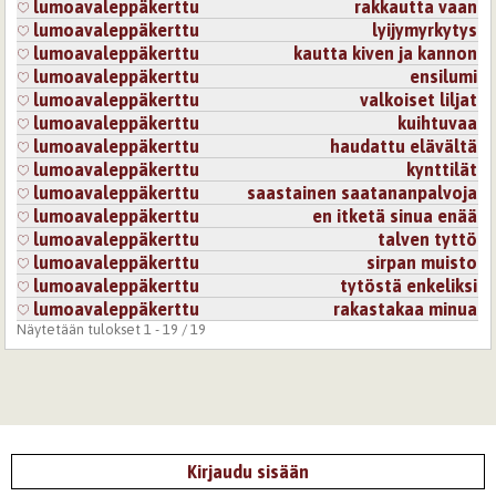
lumoavaleppäkerttu
rakkautta vaan
lumoavaleppäkerttu
lyijymyrkytys
lumoavaleppäkerttu
kautta kiven ja kannon
lumoavaleppäkerttu
ensilumi
lumoavaleppäkerttu
valkoiset liljat
lumoavaleppäkerttu
kuihtuvaa
lumoavaleppäkerttu
haudattu elävältä
lumoavaleppäkerttu
kynttilät
lumoavaleppäkerttu
saastainen saatananpalvoja
lumoavaleppäkerttu
en itketä sinua enää
lumoavaleppäkerttu
talven tyttö
lumoavaleppäkerttu
sirpan muisto
lumoavaleppäkerttu
tytöstä enkeliksi
lumoavaleppäkerttu
rakastakaa minua
Näytetään tulokset 1 - 19 / 19
Kirjaudu sisään