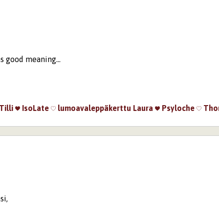
äs good meaning...
Tilli
IsoLate
lumoavaleppäkerttu
Laura
Psyloche
Tho
si,