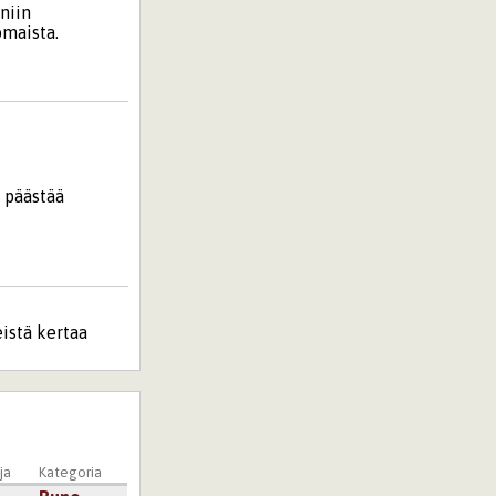
niin
nomaista.
n päästää
istä kertaa
ja
Kategoria