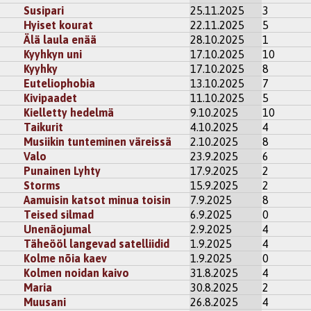
Susipari
25.11.2025
3
Hyiset kourat
22.11.2025
5
Älä laula enää
28.10.2025
1
Kyyhkyn uni
17.10.2025
10
Kyyhky
17.10.2025
8
Euteliophobia
13.10.2025
7
Kivipaadet
11.10.2025
5
Kielletty hedelmä
9.10.2025
10
Taikurit
4.10.2025
4
Musiikin tunteminen väreissä
2.10.2025
8
Valo
23.9.2025
6
Punainen Lyhty
17.9.2025
2
Storms
15.9.2025
2
Aamuisin katsot minua toisin
7.9.2025
8
Teised silmad
6.9.2025
0
Unenäojumal
2.9.2025
4
Täheööl langevad satelliidid
1.9.2025
4
Kolme nõia kaev
1.9.2025
0
Kolmen noidan kaivo
31.8.2025
4
Maria
30.8.2025
2
Muusani
26.8.2025
4