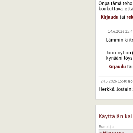
Onpa tämä tehok
koukuttava, että
Kirjaudu
tai
re
14.6.2026 15:
Lämmin kiito
Juuri nyt on
kynääni löysi
Kirjaudu
ta
24.5.2026 15:40
Is
Herkkä. Jostain 
mummoa katsom
Kirjaudu
tai
re
Käyttäjän kai
14.6.2026 15:
Kiitos! ❤️
Runoilija