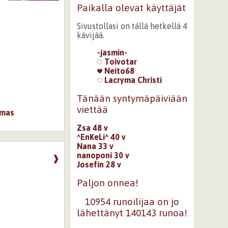
Paikalla olevat käyttäjät
Sivustollasi on tällä hetkellä 4
kävijää.
-jasmin-
Toivotar
Neito68
Lacryma Christi
Tänään syntymäpäiviään
viettää
mas
Zsa 48 v
^EnKeLi^ 40 v
Nana 33 v
nanoponi 30 v
❱
Josefín 28 v
Paljon onnea!
10954 runoilijaa on jo
lähettänyt 140143 runoa!