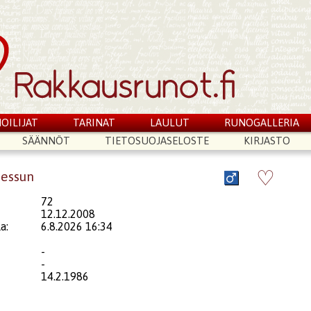
OILIJAT
TARINAT
LAULUT
RUNOGALLERIA
SÄÄNNÖT
TIETOSUOJASELOSTE
KIRJASTO
♡
messun
72
12.12.2008
a:
6.8.2026 16:34
-
-
14.2.1986