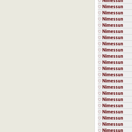
Nimessun
On aina hyvi
Nimessun
tietenkään o
Nimessun
Nimessun
Jos kohta on 
Nimessun
Tarvitaan sä
Nimessun
Kirjaudu
ta
Nimessun
Nimessun
Nimessun
15.6.2026
Nimessun
Eikös sit
Nimessun
kukaan e
Nimessun
Kirjaud
Nimessun
Nimessun
15.6.
Nimessun
Nimessun
Niin 
haave
Nimessun
kirjoi
Nimessun
Nimessun
Kirj
Nimessun
Nimessun
Sivut
Nimessun