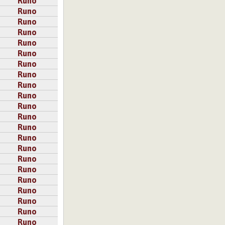
Runo
ämäänsä. En
Runo
.
Runo
Runo
 kaksi).
Runo
Runo
Runo
Runo
Runo
Runo
tä toivoo, että
Runo
Runo
Runo
Runo
Runo
Runo
 unelmoida,
ä silloin edes
Runo
Runo
Runo
Runo
Runo
Runo