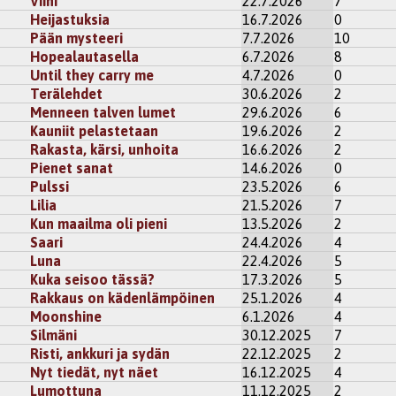
Viini
22.7.2026
7
n palkitsevaa, jos lukija saattaa kontekstoida runon omaan el
Heijastuksia
16.7.2026
0
le iloissani siitä, että se tuo mieleen tuon menetyksen hetken
Pään mysteeri
7.7.2026
10
Hopealautasella
6.7.2026
8
niin, ettei omat runoni ikinä synny euforiassa (tai on niitä ehkä
Until they carry me
4.7.2026
0
rkynyt sydän insipiraatioksi ja kärsimystä polttoaineeksi. 😅
Terälehdet
30.6.2026
2
i
rekisteröidy
kommentoidaksesi
Menneen talven lumet
29.6.2026
6
Kauniit pelastetaan
19.6.2026
2
Rakasta, kärsi, unhoita
16.6.2026
2
 9:14
IsoLate
Pienet sanat
14.6.2026
0
ä usein sanota, että paras taide syntyy kärsimyksestä? Ja silti si
Pulssi
23.5.2026
6
i joutuisi kärsimään.
Lilia
21.5.2026
7
u
tai
rekisteröidy
kommentoidaksesi
Kun maailma oli pieni
13.5.2026
2
Saari
24.4.2026
4
2026 21:36
Nimessun
Luna
22.4.2026
5
Kuka seisoo tässä?
17.3.2026
5
se varmaan on. Jos on aina tosi tasaista, niin ei kai ole tarvetta
illa eikä sydänkään ole vähän väliä tuhannen päreinä. Mistä sit
Rakkaus on kädenlämpöinen
25.1.2026
4
ttaisi! ❤️
Moonshine
6.1.2026
4
Silmäni
30.12.2025
7
audu
tai
rekisteröidy
kommentoidaksesi
Risti, ankkuri ja sydän
22.12.2025
2
Nyt tiedät, nyt näet
16.12.2025
4
Lumottuna
11.12.2025
2