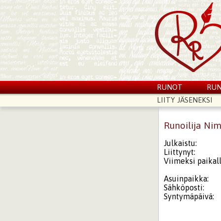
RUNOT
RUN
LIITY JÄSENEKSI
Runoilija Ni
Julkaistu:
Liittynyt:
Viimeksi paikall
Asuinpaikka:
Sähköposti:
Syntymäpäivä: