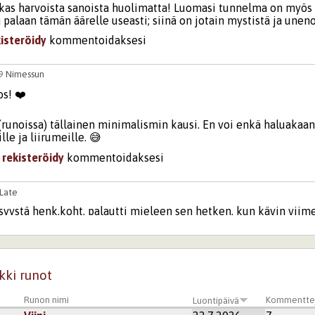
as harvoista sanoista huolimatta! Luomasi tunnelma on myös 
 palaan tämän äärelle useasti; siinä on jotain mystistä ja une
kisteröidy
kommentoidaksesi
49
Nimessun
s! ❤️
 (runoissa) tällainen minimalismin kausi. En voi enkä haluakaa
lle ja liirumeille. 😅
i
rekisteröidy
kommentoidaksesi
oLate
syystä henk.koht. palautti mieleen sen hetken, kun kävin viime
assa.
kisteröidy
kommentoidaksesi
kki runot
51
Nimessun
Runon nimi
Kommentte
Luontipäivä