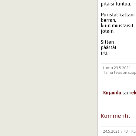
pitäisi tuntua.
Puristat kättäni
kerran,
kuin muistaisit
jotain.
Sitten
päästät
irti.
Luotu 23.5.2026
Tämä teos on suoja
Kirjaudu
tai
re
Kommentit
24.5.2026 9:43
Tilli