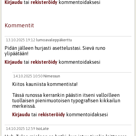
Kirjaudu
tai
rekisteröidy
kommentoidaksesi
Kommentit
13.10.2025 19:12
lumoavaleppäkerttu
Pidän jälleen hurjasti asettelustasi. Sievä runo
ylipäätään!
Kirjaudu
tai
rekisteröidy
kommentoidaksesi
14.10.2025 10:50
Nimessun
Kiitos kauniista kommentista!
Tässä runossa kerrankin päästin itseni valloilleen
tuollaisen pienimuotoisen typografisen kikkailun
merkeissä.
Kirjaudu
tai
rekisteröidy
kommentoidaksesi
14.10.2025 12:59
IsoLate