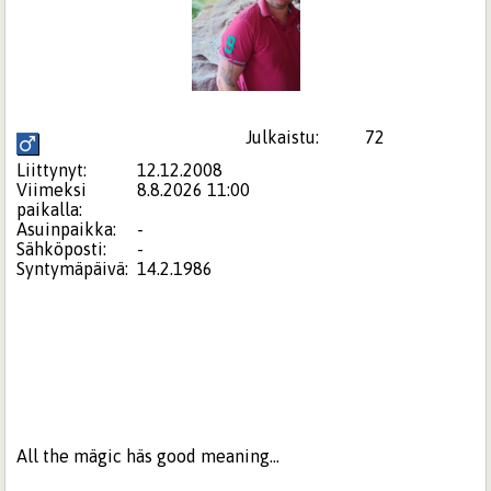
Julkaistu:
72
Liittynyt:
12.12.2008
Viimeksi
8.8.2026 11:00
paikalla:
Asuinpaikka:
-
Sähköposti:
-
Syntymäpäivä:
14.2.1986
All the mägic häs good meaning...