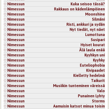
Kirjaudu
tai
rekisteröidy
kommentoidaksesi
Nimessun
Kuka seisoo tässä?
Nimessun
Rakkaus on kädenlämpöinen
Nimessun
Moonshine
28.10.2025 21:34
Oiva Utumaa
Nimessun
Silmäni
Kiva Runo.
Nimessun
Risti, ankkuri ja sydän
Kirjaudu
tai
rekisteröidy
kommentoidaksesi
Nimessun
Nyt tiedät, nyt näet
Nimessun
Lumottuna
Sivut
Nimessun
Susipari
Nimessun
Hyiset kourat
Nimessun
Älä laula enää
Nimessun
Kyyhkyn uni
Nimessun
Kyyhky
Nimessun
Euteliophobia
Nimessun
Kivipaadet
Nimessun
Kielletty hedelmä
Nimessun
Taikurit
Nimessun
Musiikin tunteminen väreissä
Nimessun
Valo
Nimessun
Punainen Lyhty
Nimessun
Storms
Nimessun
Aamuisin katsot minua toisin