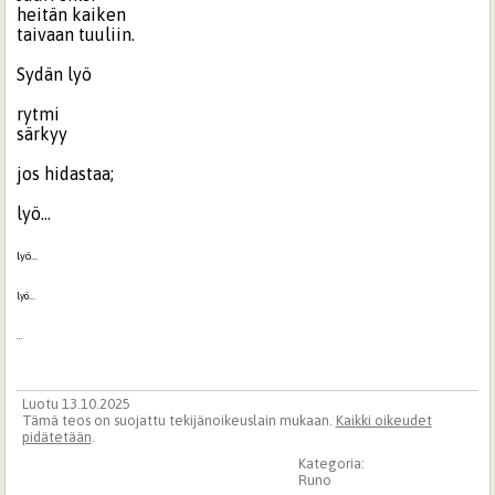
heitän kaiken
taivaan tuuliin.
Sydän lyö
rytmi
särkyy
jos hidastaa;
lyö...
lyö...
lyö...
...
Luotu 13.10.2025
Tämä teos on suojattu tekijänoikeuslain mukaan.
Kaikki oikeudet
pidätetään
.
Kategoria:
Runo