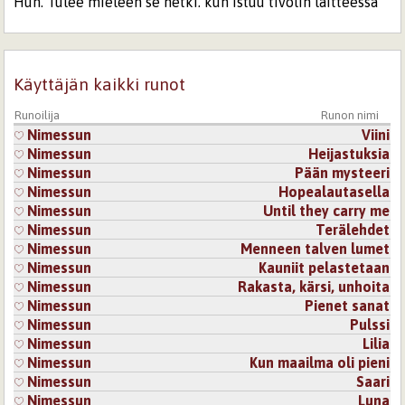
Huh. Tulee mieleen se hetki, kun istuu tivolin laitteessa
ja puristaa rystyset valkoisina tukikaaresta. Ja se, kun
uskaltaa päästää irti ja huomaa, että eihän tässä
oikeastaan... (?)
Kirjaudu
tai
rekisteröidy
kommentoidaksesi
Käyttäjän kaikki runot
Runoilija
Runon nimi
14.10.2025 17:04
Nimessun
Nimessun
Viini
Kiitos aivan hulvattomasti muotoillusta kommentista,
Nimessun
Heijastuksia
joka jäi hyvinkin askarruttamaan mieltäni! 😄
Nimessun
Pään mysteeri
Nimessun
Hopealautasella
Nimessun
Until they carry me
Kirjaudu
tai
rekisteröidy
kommentoidaksesi
Nimessun
Terälehdet
Nimessun
Menneen talven lumet
14.10.2025 16:44
miesvaalea
Nimessun
Kauniit pelastetaan
muistot rytmittävät elämää
Nimessun
Rakasta, kärsi, unhoita
Nimessun
Pienet sanat
Kirjaudu
tai
rekisteröidy
kommentoidaksesi
Nimessun
Pulssi
Nimessun
Lilia
14.10.2025 17:05
Nimessun
Nimessun
Kun maailma oli pieni
Niin tekevät. Vaan monissa tapauksissa niistä
Nimessun
Saari
irtautuminen on enemmän kuin suotavaa...
Nimessun
Luna