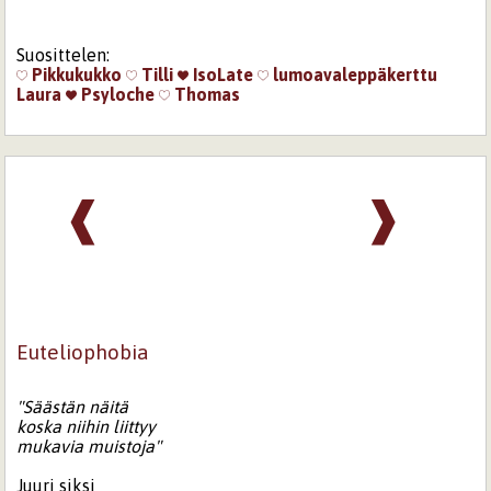
Suosittelen:
Pikkukukko
Tilli
IsoLate
lumoavaleppäkerttu
Laura
Psyloche
Thomas
❰
❱
Euteliophobia
"
Säästän
näitä
koska
niihin
liittyy
mukavia
muistoja"
Juuri siksi