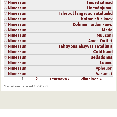
Nimessun
Teised silmad
Nimessun
Unenäojumal
Nimessun
Täheööl langevad satelliidid
Nimessun
Kolme nõia kaev
Nimessun
Kolmen noidan kaivo
Nimessun
Maria
Nimessun
Muusani
Nimessun
Amen Outlet
Nimessun
Tähtiyönä eksyvät satelliitit
Nimessun
Cold hand
Nimessun
Belladonna
Nimessun
Luumu
Nimessun
Aphelion
Nimessun
Vasamat
1
2
seuraava ›
viimeinen »
Sivut
Näytetään tulokset 1 - 50 / 72