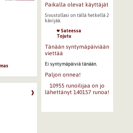
Paikalla olevat käyttäjät
Sivustollasi on tällä hetkellä 2
kävijää.
Sateessa
Tojutu
Tänään syntymäpäiviään
viettää
Ei syntymäpäiviä tänään.
mas
Paljon onnea!
10955 runoilijaa on jo
lähettänyt 140157 runoa!
❱