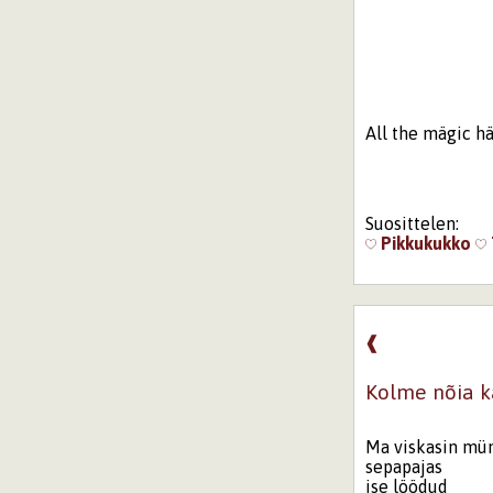
All the mägic h
Suosittelen:
Pikkukukko
❰
Kolme nõia 
Ma viskasin mü
sepapajas
ise löödud