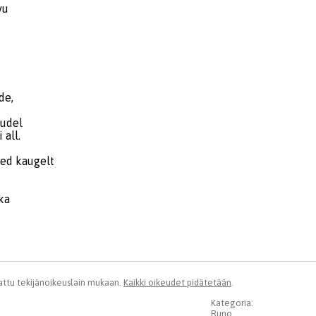
vu
de,
pudel
 all.
uled kaugelt
ka
ttu tekijänoikeuslain mukaan.
Kaikki oikeudet pidätetään
.
Kategoria:
Runo