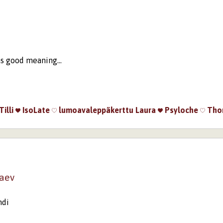
äs good meaning...
Tilli
IsoLate
lumoavaleppäkerttu
Laura
Psyloche
Tho
kaev
ndi