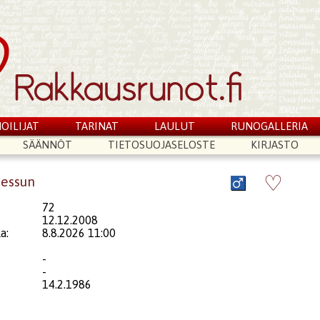
OILIJAT
TARINAT
LAULUT
RUNOGALLERIA
SÄÄNNÖT
TIETOSUOJASELOSTE
KIRJASTO
♡
messun
72
12.12.2008
a:
8.8.2026 11:00
-
-
14.2.1986