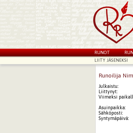
RUNOT
RUN
LIITY JÄSENEKSI
Runoilija Ni
Julkaistu:
Liittynyt:
Viimeksi paikall
Asuinpaikka:
Sähköposti:
Syntymäpäivä: