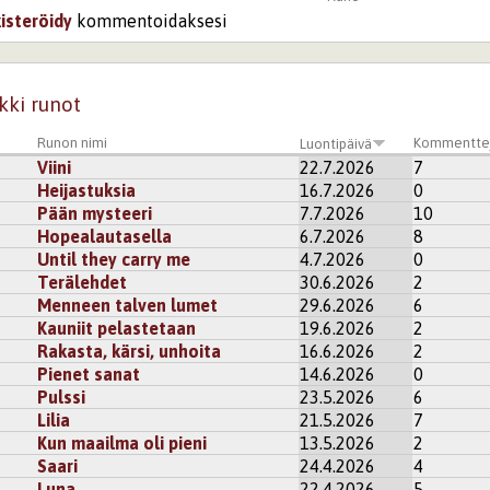
kisteröidy
kommentoidaksesi
kki runot
Runon nimi
Kommentte
Luontipäivä
Viini
22.7.2026
7
Heijastuksia
16.7.2026
0
Pään mysteeri
7.7.2026
10
Hopealautasella
6.7.2026
8
Until they carry me
4.7.2026
0
Terälehdet
30.6.2026
2
Menneen talven lumet
29.6.2026
6
Kauniit pelastetaan
19.6.2026
2
Rakasta, kärsi, unhoita
16.6.2026
2
Pienet sanat
14.6.2026
0
Pulssi
23.5.2026
6
Lilia
21.5.2026
7
Kun maailma oli pieni
13.5.2026
2
Saari
24.4.2026
4
Luna
22.4.2026
5