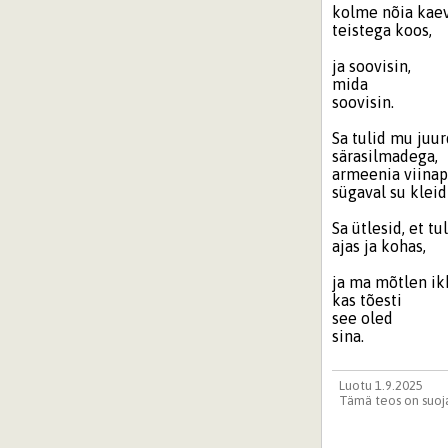
kolme nõia kae
teistega koos,
ja soovisin,
mida
soovisin.
Sa tulid mu juur
särasilmadega,
armeenia viina
sügaval su kleidi
Sa ütlesid, et t
ajas ja kohas,
ja ma mõtlen ik
kas tõesti
see oled
sina.
Luotu 1.9.2025
Tämä teos on suoja