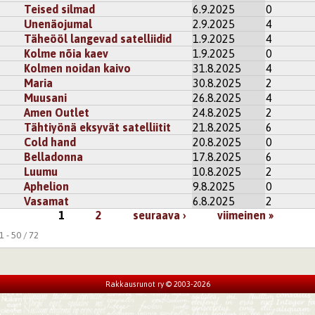
Teised silmad
6.9.2025
0
Unenäojumal
2.9.2025
4
Täheööl langevad satelliidid
1.9.2025
4
Kolme nõia kaev
1.9.2025
0
Kolmen noidan kaivo
31.8.2025
4
Maria
30.8.2025
2
Muusani
26.8.2025
4
Amen Outlet
24.8.2025
2
Tähtiyönä eksyvät satelliitit
21.8.2025
6
Cold hand
20.8.2025
0
Belladonna
17.8.2025
6
Luumu
10.8.2025
2
Aphelion
9.8.2025
0
Vasamat
6.8.2025
2
1
2
seuraava ›
viimeinen »
 - 50 / 72
Rakkausrunot ry © 2003-2026