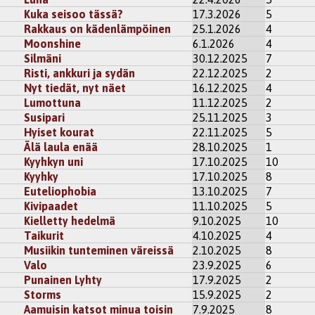
Kuka seisoo tässä?
17.3.2026
5
Rakkaus on kädenlämpöinen
25.1.2026
4
Moonshine
6.1.2026
4
Silmäni
30.12.2025
7
Risti, ankkuri ja sydän
22.12.2025
2
Nyt tiedät, nyt näet
16.12.2025
4
Lumottuna
11.12.2025
2
Susipari
25.11.2025
3
Hyiset kourat
22.11.2025
5
Älä laula enää
28.10.2025
1
Kyyhkyn uni
17.10.2025
10
Kyyhky
17.10.2025
8
Euteliophobia
13.10.2025
7
Kivipaadet
11.10.2025
5
Kielletty hedelmä
9.10.2025
10
Taikurit
4.10.2025
4
Musiikin tunteminen väreissä
2.10.2025
8
Valo
23.9.2025
6
Punainen Lyhty
17.9.2025
2
Storms
15.9.2025
2
Aamuisin katsot minua toisin
7.9.2025
8