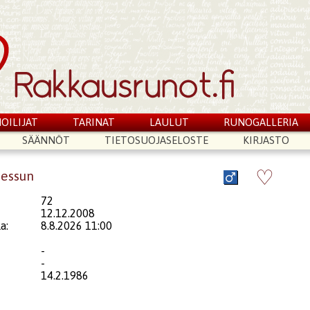
OILIJAT
TARINAT
LAULUT
RUNOGALLERIA
SÄÄNNÖT
TIETOSUOJASELOSTE
KIRJASTO
♡
messun
72
12.12.2008
a:
8.8.2026 11:00
-
-
14.2.1986