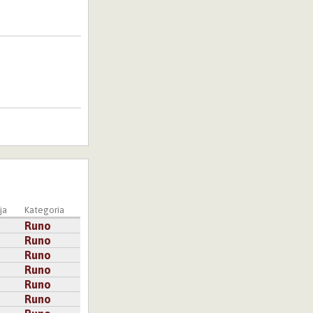
 kyllä se
a.
ja
Kategoria
Runo
Runo
Runo
Runo
Runo
Runo