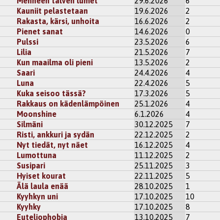
Menneen talven lumet
29.6.2026
6
kisteröidy
kommentoidaksesi
Kauniit pelastetaan
19.6.2026
2
Rakasta, kärsi, unhoita
16.6.2026
2
arpalo
Pienet sanat
14.6.2026
0
Pulssi
23.5.2026
6
Lilia
21.5.2026
7
kisteröidy
kommentoidaksesi
Kun maailma oli pieni
13.5.2026
2
Saari
24.4.2026
4
Luna
22.4.2026
5
Kuka seisoo tässä?
17.3.2026
5
Rakkaus on kädenlämpöinen
25.1.2026
4
Moonshine
6.1.2026
4
Silmäni
30.12.2025
7
Risti, ankkuri ja sydän
22.12.2025
2
Nyt tiedät, nyt näet
16.12.2025
4
Lumottuna
11.12.2025
2
Susipari
25.11.2025
3
Hyiset kourat
22.11.2025
5
Älä laula enää
28.10.2025
1
Kyyhkyn uni
17.10.2025
10
Kyyhky
17.10.2025
8
Euteliophobia
13.10.2025
7