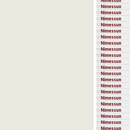
Nimessun
Kirjaudu
tai
re
Nimessun
Nimessun
12.10.2018 23:42
K
Nimessun
Hyvä!
Nimessun
Nimessun
Kirjaudu
tai
re
Nimessun
Sivut
Nimessun
Nimessun
Nimessun
Nimessun
Nimessun
Nimessun
Nimessun
Nimessun
Nimessun
Nimessun
Nimessun
Nimessun
Nimessun
Nimessun
Nimessun