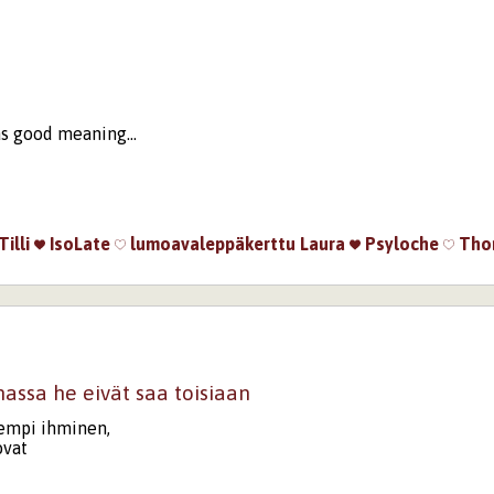
äs good meaning...
Tilli
IsoLate
lumoavaleppäkerttu
Laura
Psyloche
Tho
assa he eivät saa toisiaan
empi ihminen,
ovat