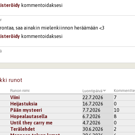
kisteröidy
kommentoidaksesi
r
rontaa, saa ainakin mielenkiinnon heräämään <3
kisteröidy
kommentoidaksesi
i
sannoo pätkäättänneet, että ee oo synti olla savolaenen, vuan
a meleko suur häppee olla.
sta huolimatta minun polosen pittää savolaesena olla pollotell
kki runot
köllykkee sulle ja mulle.
Runon nimi
Kommentte
Luontipäivä
Viini
22.7.2026
7
Heijastuksia
16.7.2026
0
kisteröidy
kommentoidaksesi
Pään mysteeri
7.7.2026
10
Hopealautasella
6.7.2026
8
mbi7
Until they carry me
4.7.2026
0
Terälehdet
30.6.2026
2