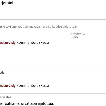
irjettäni
ttu tekijänoikeuslain mukaan.
Kaikki oikeudet pidätetään
.
Kategoria:
Runo
kisteröidy
kommentoidaksesi
tis
kisteröidy
kommentoidaksesi
esvaalea
 realismia, oivaltaen ajateltua.