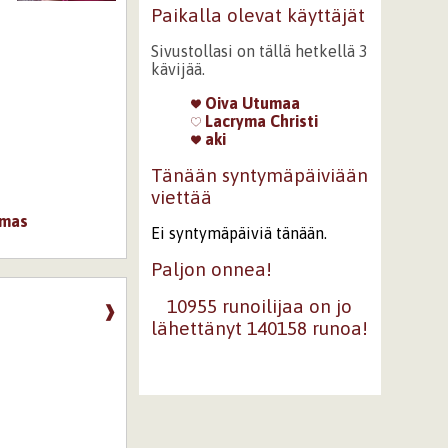
Paikalla olevat käyttäjät
Sivustollasi on tällä hetkellä 3
kävijää.
Oiva Utumaa
Lacryma Christi
aki
Tänään syntymäpäiviään
viettää
mas
Ei syntymäpäiviä tänään.
Paljon onnea!
10955 runoilijaa on jo
❱
lähettänyt 140158 runoa!