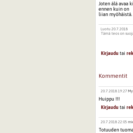
Joten älä avaa k
ennen kuin on
liian myöhäistä.
Luotu 20.7.2018
Tämä teos on suoja
Kirjaudu
tai
re
Kommentit
20.7.2018 19:27
Mys
Huippu !!!
Kirjaudu
tai
re
20.7.2018 22:05
mi
Totuuden tuomaa