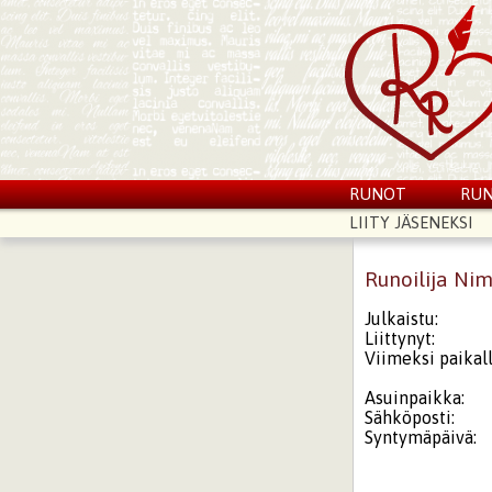
RUNOT
RUN
LIITY JÄSENEKSI
Runoilija Ni
Julkaistu:
Liittynyt:
Viimeksi paikall
Asuinpaikka:
Sähköposti:
Syntymäpäivä: