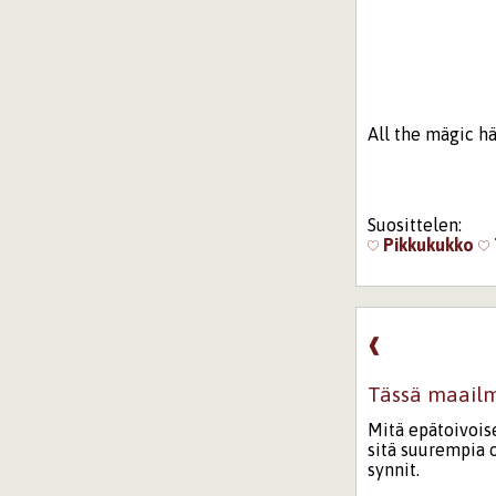
All the mägic h
Suosittelen:
Pikkukukko
❰
Tässä maailm
Mitä epätoivois
sitä suurempia 
synnit.