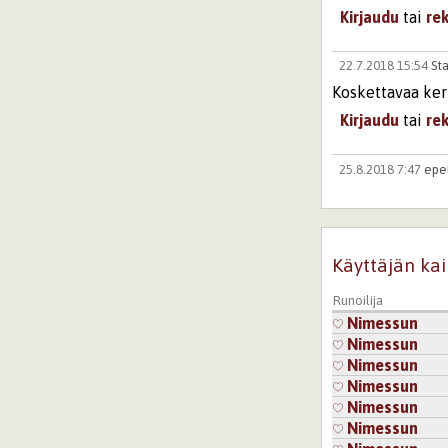
Kirjaudu
tai
re
22.7.2018 15:54
Sta
Koskettavaa ker
Kirjaudu
tai
re
25.8.2018 7:47
epel
Ne on immeeset 
kuitennii taeta
Kuitennii kaeke
Käyttäjän kai
Mukavata uamun 
Runoilija
Moloskis!
Nimessun
Nimessun
Kirjaudu
tai
re
Nimessun
Nimessun
29.8.2018 12:24
Ba
Nimessun
Upea!
Nimessun