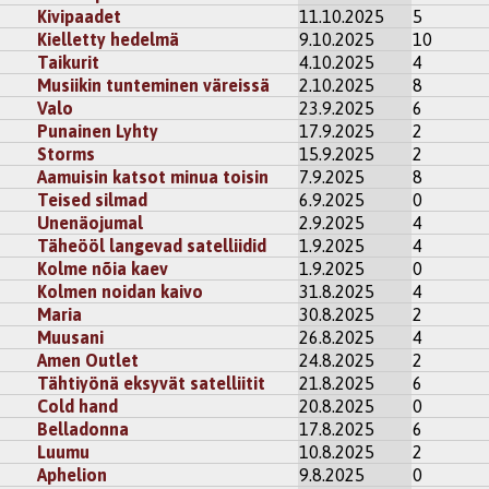
Kivipaadet
11.10.2025
5
Kielletty hedelmä
9.10.2025
10
Taikurit
4.10.2025
4
Musiikin tunteminen väreissä
2.10.2025
8
Valo
23.9.2025
6
Punainen Lyhty
17.9.2025
2
Storms
15.9.2025
2
Aamuisin katsot minua toisin
7.9.2025
8
Teised silmad
6.9.2025
0
Unenäojumal
2.9.2025
4
Täheööl langevad satelliidid
1.9.2025
4
Kolme nõia kaev
1.9.2025
0
Kolmen noidan kaivo
31.8.2025
4
Maria
30.8.2025
2
Muusani
26.8.2025
4
Amen Outlet
24.8.2025
2
Tähtiyönä eksyvät satelliitit
21.8.2025
6
Cold hand
20.8.2025
0
Belladonna
17.8.2025
6
Luumu
10.8.2025
2
Aphelion
9.8.2025
0