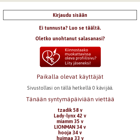
Kirjaudu sisään
Ei tunnusta? Luo se täältä.
Oletko unohtanut salasanasi?
Paikalla olevat käyttäjät
Sivustollasi on tällä hetkellä 0 kävijää.
Tänään syntymäpäiviään viettää
tzadik 58 v
Lady-lynx 42 v
miamm 35 v
LIONMAN 34 v
hooja 34 v
huimaa 33 v