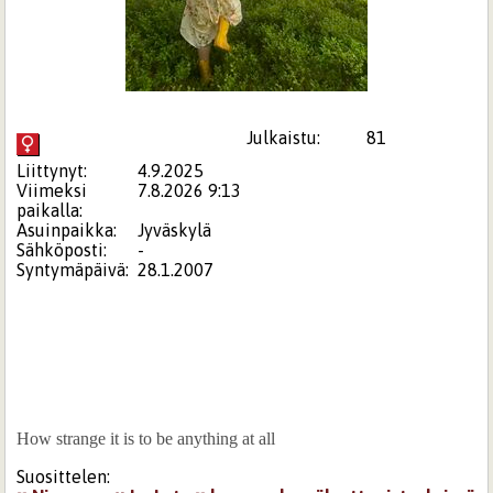
Julkaistu:
81
Liittynyt:
4.9.2025
Viimeksi
7.8.2026 9:13
paikalla:
Asuinpaikka:
Jyväskylä
Sähköposti:
-
Syntymäpäivä:
28.1.2007
How strange it is to be anything at all
Suosittelen: