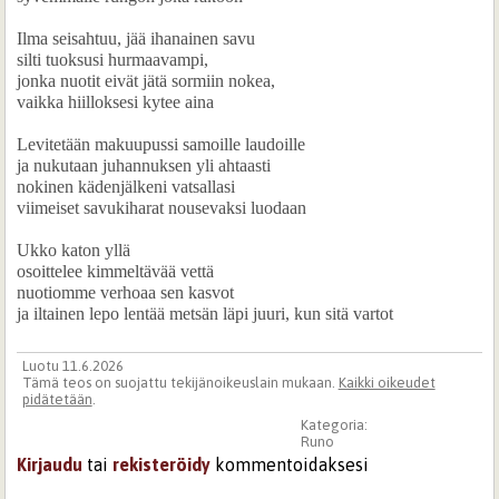
Ilma seisahtuu, jää ihanainen savu
silti tuoksusi hurmaavampi,
jonka nuotit eivät jätä sormiin nokea,
vaikka hiilloksesi kytee aina
Levitetään makuupussi samoille laudoille
ja nukutaan juhannuksen yli ahtaasti
nokinen kädenjälkeni vatsallasi
viimeiset savukiharat nousevaksi luodaan
Ukko katon yllä
osoittelee kimmeltävää vettä
nuotiomme verhoaa sen kasvot
ja iltainen lepo lentää metsän läpi juuri, kun sitä vartot
Luotu 11.6.2026
Tämä teos on suojattu tekijänoikeuslain mukaan.
Kaikki oikeudet
pidätetään
.
Kategoria:
Runo
Kirjaudu
tai
rekisteröidy
kommentoidaksesi