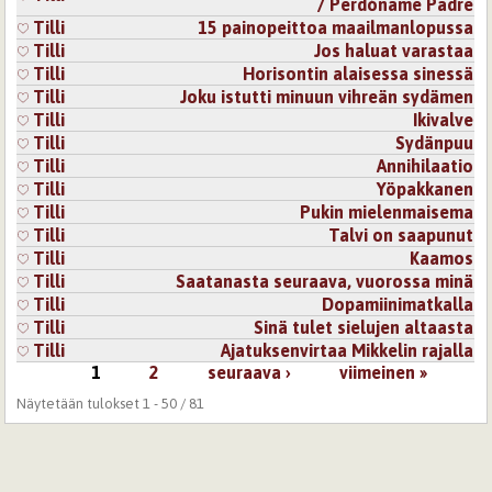
/ Perdóname Padre
Tilli
15 painopeittoa maailmanlopussa
Tilli
Jos haluat varastaa
Tilli
Horisontin alaisessa sinessä
Tilli
Joku istutti minuun vihreän sydämen
Tilli
Ikivalve
Tilli
Sydänpuu
Tilli
Annihilaatio
Tilli
Yöpakkanen
Tilli
Pukin mielenmaisema
Tilli
Talvi on saapunut
Tilli
Kaamos
Tilli
Saatanasta seuraava, vuorossa minä
Tilli
Dopamiinimatkalla
Tilli
Sinä tulet sielujen altaasta
Tilli
Ajatuksenvirtaa Mikkelin rajalla
1
2
seuraava ›
viimeinen »
Sivut
Näytetään tulokset 1 - 50 / 81