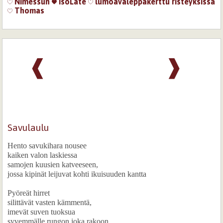
Nimessun
IsoLate
lumoavaleppäkerttu
risteyksissä
Thomas
❰
❱
Savulaulu
Hento savukihara nousee
kaiken valon laskiessa
samojen kuusien katveeseen,
jossa kipinät leijuvat kohti ikuisuuden kantta
Pyöreät hirret
silittävät vasten kämmentä,
imevät suven tuoksua
syvemmälle rungon joka rakoon