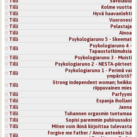
Tilli
Savulaulu
Tilli
Kolme vuotta
Tilli
Hyvä haavanlehti
Tilli
Vuorovesi
Tilli
Pelastaja
Tilli
Ainoa
Tilli
Psykologiaruno 5 - Skeemat
Psykologiaruno 4 -
Tilli
Tapaustutkimuksia
Tilli
Psykologiaruno 3 - Muisti
Tilli
Psykologiaruno 2 - NESTA-piirteet
Psykologiaruno 1 - Perimä vai
Tilli
ympäristö?
Strong independent woman; heikko
Tilli
riippuvainen mies
Tilli
Parfyymi
Tilli
Espanja ihollani
Tilli
Janna
Tilli
Tuhannen orgasmin tuntumaa
Tilli
Sopisi paremmin pubiruusuksi
Tilli
Miten voin ikinä kirjoittaa tulevasta
Forgive me Father / Anna anteeksi Isä
Tilli