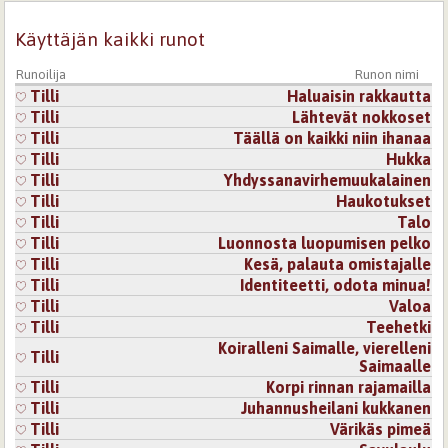
Käyttäjän kaikki runot
Runoilija
Runon nimi
Tilli
Haluaisin rakkautta
Tilli
Lähtevät nokkoset
Tilli
Täällä on kaikki niin ihanaa
Tilli
Hukka
Tilli
Yhdyssanavirhemuukalainen
Tilli
Haukotukset
Tilli
Talo
Tilli
Luonnosta luopumisen pelko
Tilli
Kesä, palauta omistajalle
Tilli
Identiteetti, odota minua!
Tilli
Valoa
Tilli
Teehetki
Koiralleni Saimalle, vierelleni
Tilli
Saimaalle
Tilli
Korpi rinnan rajamailla
Tilli
Juhannusheilani kukkanen
Tilli
Värikäs pimeä