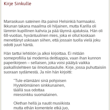
Kirje Sinkulle
Marraskuun sateinen ilta painoi Helsinkiä harmaaksi.
Ikkunan takana maailma oli hiljainen, mutta Karilla oli
lämmin kupillinen kahvia ja pää täynnä ajatuksia. Hän oli
68-vuotias, hyväntuulinen mies, joka ei ollut koskaan
menettänyt uskoaan siihen, että jossain tuolla vielä joku
odotti juuri häntä.
Hän tarttui lehtiöön ja alkoi kirjoittaa. Ei mitään
someprofiilia tai modernia deittiappia, vaan ihan kunnon
paperikirjeen – sellaisen, joka voisi päätyä vaikka
paikallislehteen tai ilmoitustaululle. Kirje, jossa puhuttaisiin
suoraan sydämestä. Ja niin hän kirjoitti:
"Tule elämääni sinä pohjoisen
Hyytelömäinen sinkkunainen,
täällä sua odottaa
miessinkku suomalainen.
Olethan hellä ja nautit musiikista
mutta ethän komentele etkä juo,