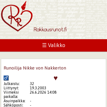
☰ Valikko
Runoilija Nikke von Nakkerton
♥
Julkaistu:
32
Liittynyt:
19.3.2003
Viimeksi
26.6.2026 14:08
paikalla:
Asuinpaikka:
-
Sähköposti:
-