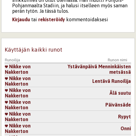
Pohjanmaalta Stadiin, ja halusi itselleen myös saman
perän tytön. Ja tässä tulos.
Kirjaudu
tai
rekisteröidy
kommentoidaksesi
13.10.2025 0:13
Oiva Utumaa
Juu, hyvä että löysivät toisensa. Tietääkö stadiin
muuttanut että on ollut esikuvana, hänestä on
Käyttäjän kaikki runot
kirjoitettu...
Runoilija
Runon nimi
Kirjaudu
tai
rekisteröidy
kommentoidaksesi
Nikke von
Ystävänpäivä Menninkäisten
Nakkerton
metsässä
13.10.2025 9:54
Nikke von Nakkerton
Nikke von
Lentävä Runoilija
Tiesi. Ja oli tyytyväinen myös runoon.
Nakkerton
Nikke von
Älä suutu
Nakkerton
Kirjaudu
tai
rekisteröidy
kommentoidaksesi
Nikke von
Päivänsäde
Nakkerton
Nikke von
Rypyt
Nakkerton
Nikke von
Onni
Nakkerton