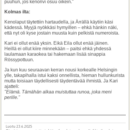
puuhun, jos kenorivi osuu oikein."
Kolmas ilta:
Kenolaput täytettiin hartaudella, ja Ärrällä käytiin käsi
kädessä. Myyjä nyökkäsi hymyillen – ehkä hänkin näki,
että nyt oli kyse jostain muusta kuin pelkistä numeroista.
Kari ei ollut enää yksin. Eikä Eila ollut enää jäinen.
Heillä ei ollut kiire minnekään – paitsi ehkä yhdessä
laulamaan karaokea tai hakemaan lisää sinappia
Rössypottuun.
Ja kun kuu seuraavan kerran nousi korkealle Helsingin
ylle, takapihalla istui kaksi onnellista, hieman hullunkurista
mutta toisiaan täydellisesti täydentävää ihmistä. Ja Kari
ajatteli:
"Elämä. Tämähän alkaa muistuttaa runoa, joka meni
perille."
Luotu 23.6.2025