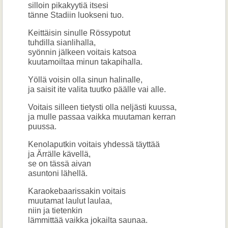
silloin pikakyytiä itsesi
tänne Stadiin luokseni tuo.
Keittäisin sinulle Rössypotut
tuhdilla sianlihalla,
syönnin jälkeen voitais katsoa
kuutamoiltaa minun takapihalla.
Yöllä voisin olla sinun halinalle,
ja saisit ite valita tuutko päälle vai alle.
Voitais silleen tietysti olla neljästi kuussa,
ja mulle passaa vaikka muutaman kerran
puussa.
Kenolaputkin voitais yhdessä täyttää
ja Ärrälle kävellä,
se on tässä aivan
asuntoni lähellä.
Karaokebaarissakin voitais
muutamat laulut laulaa,
niin ja tietenkin
lämmittää vaikka jokailta saunaa.