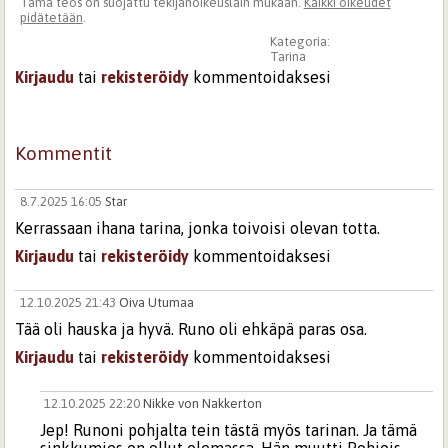
Tämä teos on suojattu tekijänoikeuslain mukaan.
Kaikki oikeudet
pidätetään
.
Kategoria:
Tarina
Kirjaudu
tai
rekisteröidy
kommentoidaksesi
Kommentit
8.7.2025 16:05
Star
Kerrassaan ihana tarina, jonka toivoisi olevan totta.
Kirjaudu
tai
rekisteröidy
kommentoidaksesi
12.10.2025 21:43
Oiva Utumaa
Tää oli hauska ja hyvä. Runo oli ehkäpä paras osa.
Kirjaudu
tai
rekisteröidy
kommentoidaksesi
12.10.2025 22:20
Nikke von Nakkerton
Jep! Runoni pohjalta tein tästä myös tarinan. Ja tämä
sinkkumies on ollut olemassa. Hän muutti Pohjois-