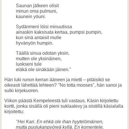
Saunan jälkeen olisit
minun oma pulmuni,
kaunein yöuni.
Sydänmeni löisi minuutissa
ainaskin kaksisata kertaa, pumpsi pumpin,
kun sinä antaisit mulle
hyvänyön humpin.
Täällä sinua odotan yksin,
mutten ole yksinäinen,
luokseni tule
eläkä ole sinäkään jäinen."
Hän luki runon kerran ääneen ja mietti – pitäisikö se
oikeasti lähettää lehteen? "No totta mooses", hän sanoi ja
sulki kirjekuoren.
Viikon päästä Kempeleestä tuli vastaus. Käsin kirjoitettu
kortti, jonka sisällä oli pieni suklaalevy ja siistillä käsialalla
kirjoitettu:
"Hei Kari. En ehkä ole ihan hyytelömäinen,
mutta puolukanpyöreä kyllä. En komentele,