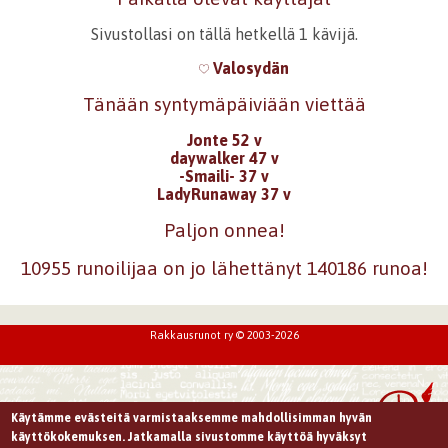
Sivustollasi on tällä hetkellä 1 kävijä.
Valosydän
Tänään syntymäpäiviään viettää
Jonte 52 v
daywalker 47 v
-Smaili- 37 v
LadyRunaway 37 v
Paljon onnea!
10955 runoilijaa on jo lähettänyt 140186 runoa!
Rakkausrunot ry © 2003-2026
Käytämme evästeitä varmistaaksemme mahdollisimman hyvän
käyttökokemuksen. Jatkamalla sivustomme käyttöä hyväksyt