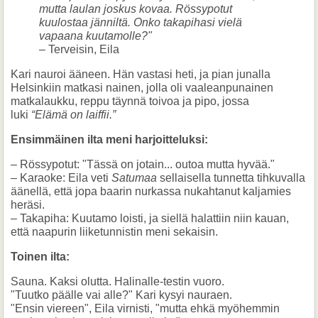
mutta laulan joskus kovaa. Rössypotut
kuulostaa jänniltä. Onko takapihasi vielä
vapaana kuutamolle?"
– Terveisin, Eila
Kari nauroi ääneen. Hän vastasi heti, ja pian junalla
Helsinkiin matkasi nainen, jolla oli vaaleanpunainen
matkalaukku, reppu täynnä toivoa ja pipo, jossa
luki
“Elämä on laiffii.”
Ensimmäinen ilta meni harjoitteluksi:
– Rössypotut: "Tässä on jotain... outoa mutta hyvää."
– Karaoke: Eila veti
Satumaa
sellaisella tunnetta tihkuvalla
äänellä, että jopa baarin nurkassa nukahtanut kaljamies
heräsi.
– Takapiha: Kuutamo loisti, ja siellä halattiin niin kauan,
että naapurin liiketunnistin meni sekaisin.
Toinen ilta:
Sauna. Kaksi olutta. Halinalle-testin vuoro.
"Tuutko päälle vai alle?" Kari kysyi nauraen.
"Ensin viereen", Eila virnisti, "mutta ehkä myöhemmin