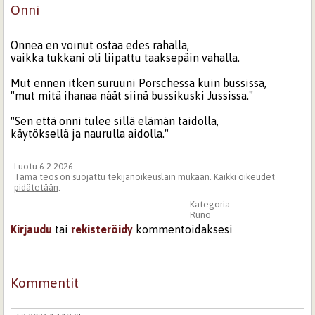
Onni
Onnea en voinut ostaa edes rahalla,
vaikka tukkani oli liipattu taaksepäin vahalla.
Mut ennen itken suruuni Porschessa kuin bussissa,
"mut mitä ihanaa näät siinä bussikuski Jussissa."
"Sen että onni tulee sillä elämän taidolla,
käytöksellä ja naurulla aidolla."
Luotu 6.2.2026
Tämä teos on suojattu tekijänoikeuslain mukaan.
Kaikki oikeudet
pidätetään
.
Kategoria:
Runo
Kirjaudu
tai
rekisteröidy
kommentoidaksesi
Kommentit