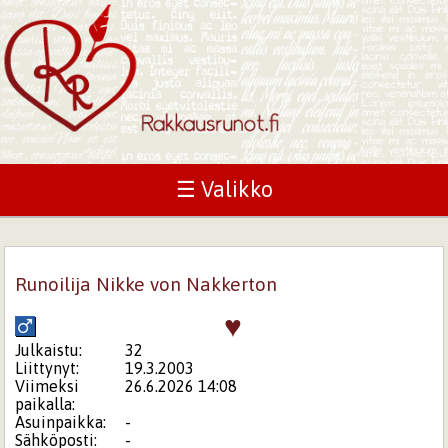
☰ Valikko
Runoilija Nikke von Nakkerton
♥
Julkaistu:
32
Liittynyt:
19.3.2003
Viimeksi
26.6.2026 14:08
paikalla:
Asuinpaikka:
-
Sähköposti:
-