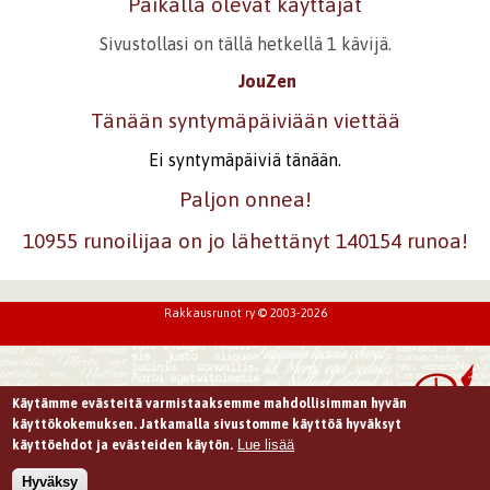
Paikalla olevat käyttäjät
Sivustollasi on tällä hetkellä 1 kävijä.
JouZen
Tänään syntymäpäiviään viettää
Ei syntymäpäiviä tänään.
Paljon onnea!
10955 runoilijaa on jo lähettänyt 140154 runoa!
Rakkausrunot ry © 2003-2026
Käytämme evästeitä varmistaaksemme mahdollisimman hyvän
käyttökokemuksen. Jatkamalla sivustomme käyttöä hyväksyt
Lue lisää
käyttöehdot ja evästeiden käytön.
Hyväksy