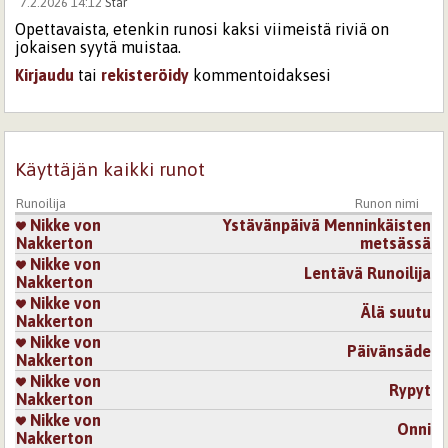
7.2.2026 14:12
Star
Opettavaista, etenkin runosi kaksi viimeistä riviä on
jokaisen syytä muistaa.
Kirjaudu
tai
rekisteröidy
kommentoidaksesi
Käyttäjän kaikki runot
Runoilija
Runon nimi
Nikke von
Ystävänpäivä Menninkäisten
Nakkerton
metsässä
Nikke von
Lentävä Runoilija
Nakkerton
Nikke von
Älä suutu
Nakkerton
Nikke von
Päivänsäde
Nakkerton
Nikke von
Rypyt
Nakkerton
Nikke von
Onni
Nakkerton