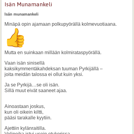
Isän Munamankeli
Isän munamankeli
Minäpä opin ajamaan polkupyörällä kolmevuotiaana.
Mutta en suinkaan millään kolmirataspyörällä.
Vaan isän sinisellä
kaksikymmentäkahdeksan tuuman Pyrkijällä –
joita meidän talossa ei ollut kuin yksi.
Ja se Pyrkijä…se oli isän.
Sillä muut eivät saaneet ajaa.
Ainoastaan joskus,
kun oli oikein kiltti,
pääsi tarakalle kyytiin.
Ajettiin kylänraitilla.
Velipoika istui usein etukorissa,