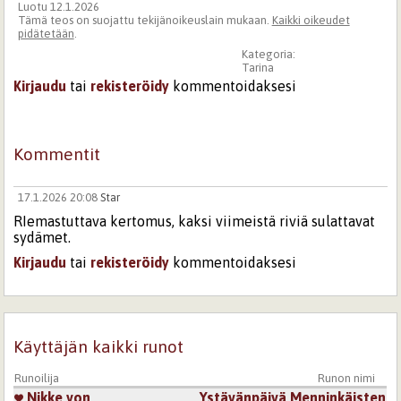
Luotu 12.1.2026
Tämä teos on suojattu tekijänoikeuslain mukaan.
Kaikki oikeudet
pidätetään
.
Kategoria:
Tarina
Kirjaudu
tai
rekisteröidy
kommentoidaksesi
Kommentit
17.1.2026 20:08
Star
RIemastuttava kertomus, kaksi viimeistä riviä sulattavat
sydämet.
Kirjaudu
tai
rekisteröidy
kommentoidaksesi
Käyttäjän kaikki runot
Runoilija
Runon nimi
Nikke von
Ystävänpäivä Menninkäisten