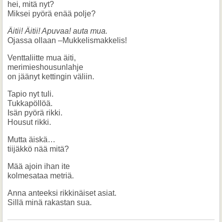
hei, mitä nyt?
Miksei pyörä enää polje?
Äitii! Äitii! Apuvaa! auta mua.
Ojassa ollaan –Mukkelismakkelis!
Venttaliitte mua äiti,
merimieshousunlahje
on jäänyt kettingin väliin.
Tapio nyt tuli.
Tukkapöllöä.
Isän pyörä rikki.
Housut rikki.
Mutta äiskä…
tiijäkkö nää mitä?
Mää ajoin ihan ite
kolmesataa metriä.
Anna anteeksi rikkinäiset asiat.
Sillä minä rakastan sua.