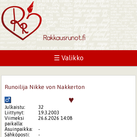
☰ Valikko
Runoilija Nikke von Nakkerton
♥
Julkaistu:
32
Liittynyt:
19.3.2003
Viimeksi
26.6.2026 14:08
paikalla:
Asuinpaikka:
-
Sähköposti:
-