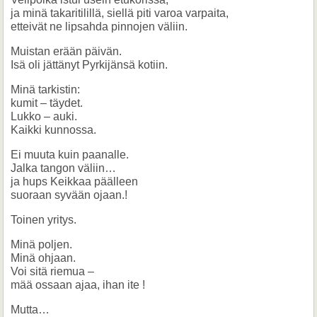
ja minä takaritilillä, siellä piti varoa varpaita,
etteivät ne lipsahda pinnojen väliin.
Muistan erään päivän.
Isä oli jättänyt Pyrkijänsä kotiin.
Minä tarkistin:
kumit – täydet.
Lukko – auki.
Kaikki kunnossa.
Ei muuta kuin paanalle.
Jalka tangon väliin…
ja hups Keikkaa päälleen
suoraan syvään ojaan.!
Toinen yritys.
Minä poljen.
Minä ohjaan.
Voi sitä riemua –
mää ossaan ajaa, ihan ite !
Mutta…