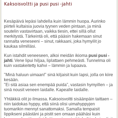
Kaksoisvoltti ja pusi pusi -jahti
Kesäpäivä lepäsi lahdella kuin lämmin huopa. Aurinko
piirteli kultaisia juovia tyynen veden pintaan, ja minä
soutelin vastavirtaan, vaikka tiesin, ettei sillä ollut
merkitystä. Tärkeintä oli, että pääsin hakemaan sinut
rannalta veneseeni – sinut, rakkaani, joka hymyilit jo
kaukaa silmilläsi.
Kun istahdit veneeseen, alkoi meidän ikioma
pusi pusi -
jahti
. Vene lipui hiljaa, liplattaen pehmeästi. Tunnelma oli
kuin vastakeitetty kahvi – lämmin ja lupaava.
"Minä haluun uimaan!" sinä kiljaisit kuin lapsi, jolla on kiire
kesään.
"Ei sitä asiaa sen enempää puida", vastasin hymyillen – ja
sinä nousit veneen laidalle. Kapealle laidalle.
Yhtäkkiä olit jo ilmassa. Kaksoisvoltti sisäänpäin taittaen –
niin taidokas hyppy, että siinä olisi uimahyppyjen
tuomarikin mennyt sanattomaksi. Samalla tempaisit
lippikseni päästäni ja pistit sen omaan päähäsi kuin