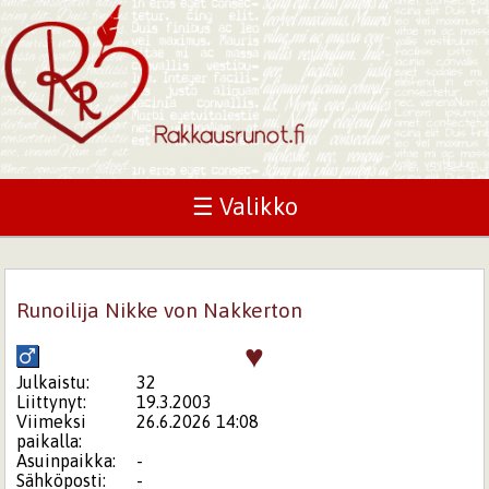
☰ Valikko
Runoilija Nikke von Nakkerton
♥
Julkaistu:
32
Liittynyt:
19.3.2003
Viimeksi
26.6.2026 14:08
paikalla:
Asuinpaikka:
-
Sähköposti:
-