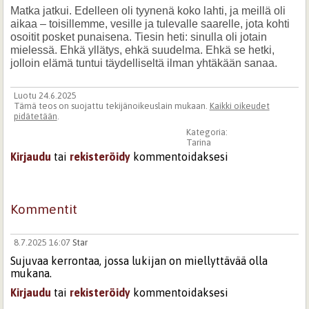
Matka jatkui. Edelleen oli tyynenä koko lahti, ja meillä oli
aikaa – toisillemme, vesille ja tulevalle saarelle, jota kohti
osoitit posket punaisena. Tiesin heti: sinulla oli jotain
mielessä. Ehkä yllätys, ehkä suudelma. Ehkä se hetki,
jolloin elämä tuntui täydelliseltä ilman yhtäkään sanaa.
Luotu 24.6.2025
Tämä teos on suojattu tekijänoikeuslain mukaan.
Kaikki oikeudet
pidätetään
.
Kategoria:
Tarina
Kirjaudu
tai
rekisteröidy
kommentoidaksesi
Kommentit
8.7.2025 16:07
Star
Sujuvaa kerrontaa, jossa lukijan on miellyttävää olla
mukana.
Kirjaudu
tai
rekisteröidy
kommentoidaksesi