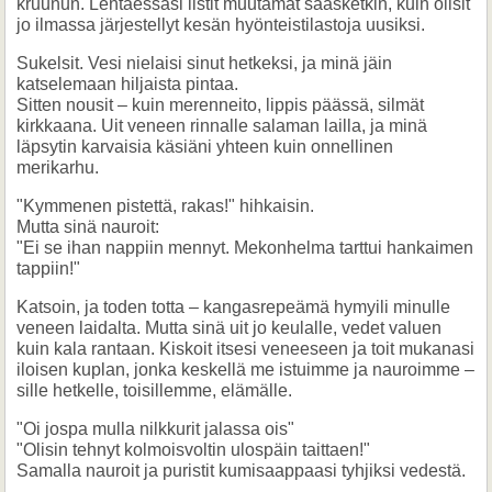
kruunun. Lentäessäsi listit muutamat sääsketkin, kuin olisit
jo ilmassa järjestellyt kesän hyönteistilastoja uusiksi.
Sukelsit. Vesi nielaisi sinut hetkeksi, ja minä jäin
katselemaan hiljaista pintaa.
Sitten nousit – kuin merenneito, lippis päässä, silmät
kirkkaana. Uit veneen rinnalle salaman lailla, ja minä
läpsytin karvaisia käsiäni yhteen kuin onnellinen
merikarhu.
"Kymmenen pistettä, rakas!" hihkaisin.
Mutta sinä nauroit:
"Ei se ihan nappiin mennyt. Mekonhelma tarttui hankaimen
tappiin!"
Katsoin, ja toden totta – kangasrepeämä hymyili minulle
veneen laidalta. Mutta sinä uit jo keulalle, vedet valuen
kuin kala rantaan. Kiskoit itsesi veneeseen ja toit mukanasi
iloisen kuplan, jonka keskellä me istuimme ja nauroimme –
sille hetkelle, toisillemme, elämälle.
"Oi jospa mulla nilkkurit jalassa ois"
"Olisin tehnyt kolmoisvoltin ulospäin taittaen!"
Samalla nauroit ja puristit kumisaappaasi tyhjiksi vedestä.