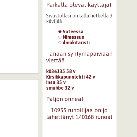
Paikalla olevat käyttäjät
Sivustollasi on tällä hetkellä 3
kävijää.
Sateessa
Nimessun
ilmakitaristi
Tänään syntymäpäiviään
viettää
k036135 58 v
Kirsikkapuunlehti 42 v
Insa 35 v
smubbe 32 v
Paljon onnea!
10955 runoilijaa on jo
lähettänyt 140168 runoa!