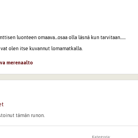
tisen luonteen omaava...osaa olla läsnä kun tarvitaan......
vat olen itse kuvannut lomamatkalla.
va
merenaalto
et
istoinut tämän runon.
Kategoria: