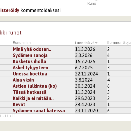
Runo
kisteröidy
kommentoidaksesi
kki runot
Runon nimi
Kommentteja
Luontipäivä
Minä yhä odotan..
11.3.2026
2
Sydämen sanoja
3.3.2026
6
Kosketus iholla
15.7.2025
1
Askel tyhjyyteen
6.7.2025
3
Unessa koettua
22.11.2024
1
Aina yksin
3.8.2024
4
Astien tulkintaa (ko)
30.3.2024
6
Tässä hetkessä
11.3.2024
3
Kaikki ja ei mitään..
29.8.2023
2
Kevät
24.4.2023
1
Sydämen sanat kateissa
23.11.2020
6
 - 11 / 11