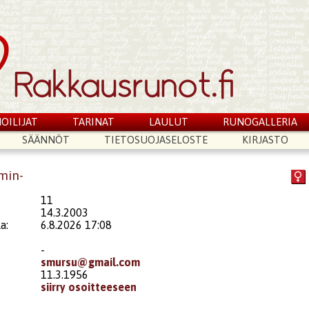
OILIJAT
TARINAT
LAULUT
RUNOGALLERIA
SÄÄNNÖT
TIETOSUOJASELOSTE
KIRJASTO
smin-
11
14.3.2003
a:
6.8.2026 17:08
-
smursu@gmail.com
11.3.1956
siirry osoitteeseen