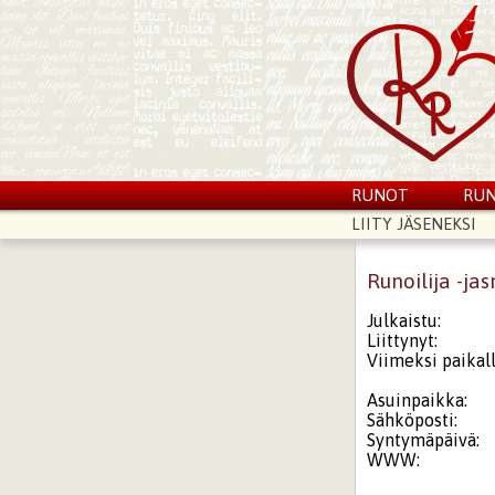
RUNOT
RUN
LIITY JÄSENEKSI
Runoilija -ja
Julkaistu:
Liittynyt:
Viimeksi paikall
Asuinpaikka:
Sähköposti:
Syntymäpäivä:
WWW: