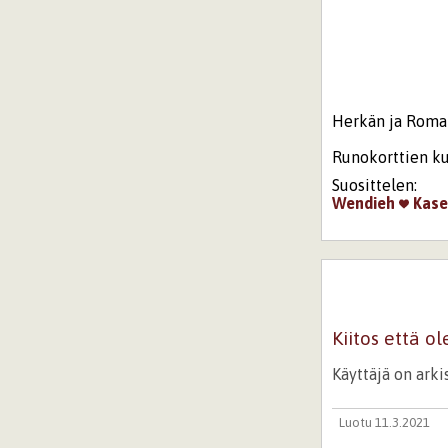
Herkän ja Romant
Runokorttien ku
Suosittelen:
Wendieh
Kase
Kiitos että ol
Käyttäjä on ark
Luotu 11.3.2021