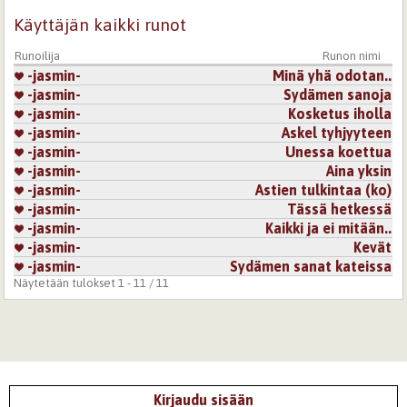
Käyttäjän kaikki runot
Runoilija
Runon nimi
-jasmin-
Minä yhä odotan..
-jasmin-
Sydämen sanoja
-jasmin-
Kosketus iholla
-jasmin-
Askel tyhjyyteen
-jasmin-
Unessa koettua
-jasmin-
Aina yksin
-jasmin-
Astien tulkintaa (ko)
-jasmin-
Tässä hetkessä
-jasmin-
Kaikki ja ei mitään..
-jasmin-
Kevät
-jasmin-
Sydämen sanat kateissa
Näytetään tulokset 1 - 11 / 11
Kirjaudu sisään