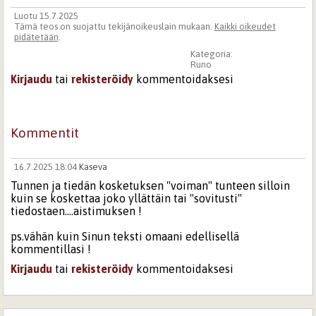
Luotu 15.7.2025
Tämä teos on suojattu tekijänoikeuslain mukaan.
Kaikki oikeudet
pidätetään
.
Kategoria:
Runo
Kirjaudu
tai
rekisteröidy
kommentoidaksesi
Kommentit
16.7.2025 18:04
Kaseva
Tunnen ja tiedän kosketuksen "voiman" tunteen silloin
kuin se koskettaa joko yllättäin tai "sovitusti"
tiedostaen....aistimuksen !
ps.vähän kuin Sinun teksti omaani edellisellä
kommentillasi !
Kirjaudu
tai
rekisteröidy
kommentoidaksesi