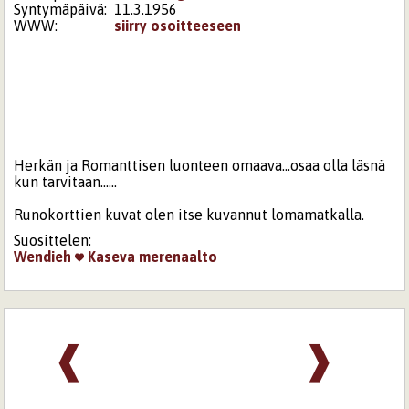
Syntymäpäivä:
11.3.1956
WWW:
siirry osoitteeseen
Herkän ja Romanttisen luonteen omaava...osaa olla läsnä
kun tarvitaan......
Runokorttien kuvat olen itse kuvannut lomamatkalla.
Suosittelen:
Wendieh
Kaseva
merenaalto
❰
❱