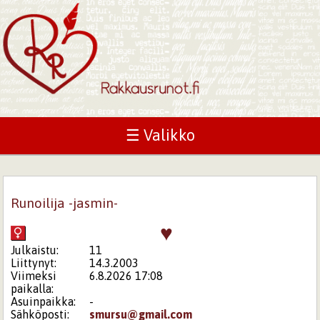
☰ Valikko
Runoilija -jasmin-
♥
Julkaistu:
11
Liittynyt:
14.3.2003
Viimeksi
6.8.2026 17:08
paikalla:
Asuinpaikka:
-
Sähköposti:
smursu@gmail.com