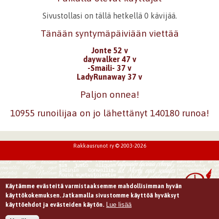
Sivustollasi on tällä hetkellä 0 kävijää.
Tänään syntymäpäiviään viettää
Jonte 52 v
daywalker 47 v
-Smaili- 37 v
LadyRunaway 37 v
Paljon onnea!
10955 runoilijaa on jo lähettänyt 140180 runoa!
Rakkausrunot ry © 2003-2026
Käytämme evästeitä varmistaaksemme mahdollisimman hyvän
käyttökokemuksen. Jatkamalla sivustomme käyttöä hyväksyt
Lue lisää
käyttöehdot ja evästeiden käytön.