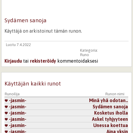
Sydämen sanoja
Käyttäjä on arkistoinut tämän runon.
Luotu 7.4.2022
Kategoria:
Runo
Kirjaudu
tai
rekisteröidy
kommentoidaksesi
Käyttäjän kaikki runot
Runoilija
Runon nimi
-jasmin-
Minä yhä odotan..
-jasmin-
Sydämen sanoja
-jasmin-
Kosketus iholla
-jasmin-
Askel tyhjyyteen
-jasmin-
Unessa koettua
-jasmin-
Aina yksin