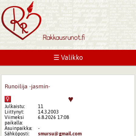
☰ Valikko
Runoilija -jasmin-
♥
Julkaistu:
11
Liittynyt:
14.3.2003
Viimeksi
6.8.2026 17:08
paikalla:
Asuinpaikka:
-
Sähköposti:
smursu@gmail.com