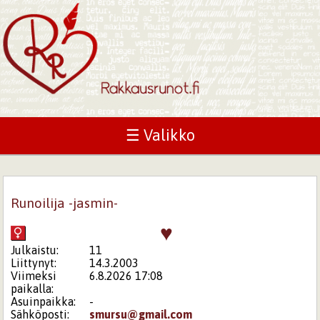
☰ Valikko
Runoilija -jasmin-
♥
Julkaistu:
11
Liittynyt:
14.3.2003
Viimeksi
6.8.2026 17:08
paikalla:
Asuinpaikka:
-
Sähköposti:
smursu@gmail.com