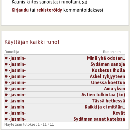
Kaunis kiitos sanoistasi runollani. 🤗
Kirjaudu
tai
rekisteröidy
kommentoidaksesi
30.3.2024 18:20
Star
Jokaisella pitäisi olla edes joskus hyviä hetkiä elämässä.
Kirjaudu
tai
rekisteröidy
kommentoidaksesi
Käyttäjän kaikki runot
Runoilija
Runon nimi
31.3.2024 4:46
Oiva Utumaa
-jasmin-
Minä yhä odotan..
Joskus on aika unohtaa, elää tässä hetkessä, ja,ottaa
-jasmin-
Sydämen sanoja
vastaan uutta. Pidin.
-jasmin-
Kosketus iholla
Kirjaudu
tai
rekisteröidy
kommentoidaksesi
-jasmin-
Askel tyhjyyteen
-jasmin-
Unessa koettua
31.3.2024 16:50
-jasmin-
-jasmin-
Aina yksin
-jasmin-
Astien tulkintaa (ko)
Juuri näin ... kiitos
-jasmin-
Tässä hetkessä
Kirjaudu
tai
rekisteröidy
kommentoidaksesi
-jasmin-
Kaikki ja ei mitään..
-jasmin-
Kevät
31.3.2024 16:52
-jasmin-
-jasmin-
Sydämen sanat kateissa
Kirjaudu
tai
rekisteröidy
kommentoidaksesi
Näytetään tulokset 1 - 11 / 11