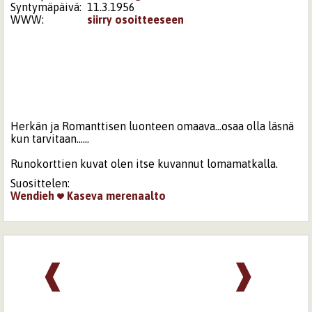
Syntymäpäivä:
11.3.1956
WWW:
siirry osoitteeseen
Herkän ja Romanttisen luonteen omaava...osaa olla läsnä
kun tarvitaan......
Runokorttien kuvat olen itse kuvannut lomamatkalla.
Suosittelen:
Wendieh
Kaseva
merenaalto
❰
❱