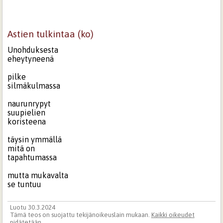
Astien tulkintaa (ko)
Unohduksesta
eheytyneenä
pilke
silmäkulmassa
naurunrypyt
suupielien
koristeena
täysin ymmällä
mitä on
tapahtumassa
mutta mukavalta
se tuntuu
Luotu 30.3.2024
Tämä teos on suojattu tekijänoikeuslain mukaan.
Kaikki oikeudet
pidätetään
.