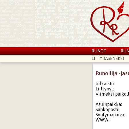
RUNOT
RUN
LIITY JÄSENEKSI
Runoilija -ja
Julkaistu:
Liittynyt:
Viimeksi paikall
Asuinpaikka:
Sähköposti:
Syntymäpäivä:
WWW: