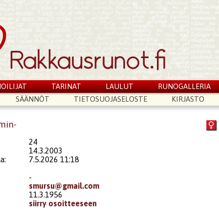
OILIJAT
TARINAT
LAULUT
RUNOGALLERIA
SÄÄNNÖT
TIETOSUOJASELOSTE
KIRJASTO
smin-
24
14.3.2003
a:
7.5.2026 11:18
-
smursu@gmail.com
11.3.1956
siirry osoitteeseen