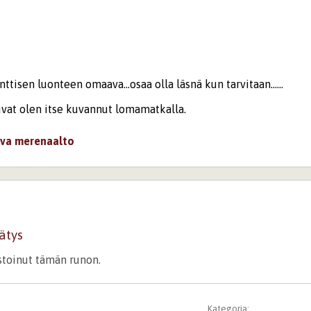
tisen luonteen omaava...osaa olla läsnä kun tarvitaan......
vat olen itse kuvannut lomamatkalla.
va
merenaalto
ätys
istoinut tämän runon.
Kategoria: