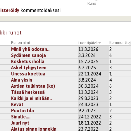
Runo
kisteröidy
kommentoidaksesi
kki runot
Runon nimi
Kommenttej
Luontipäivä
Minä yhä odotan..
11.3.2026
2
Sydämen sanoja
3.3.2026
6
Kosketus iholla
15.7.2025
1
Askel tyhjyyteen
6.7.2025
3
Unessa koettua
22.11.2024
1
Aina yksin
3.8.2024
4
Astien tulkintaa (ko)
30.3.2024
6
Tässä hetkessä
11.3.2024
3
Kaikki ja ei mitään..
29.8.2023
2
Kevät
24.4.2023
1
Puutostila
9.2.2023
2
Sinulle....
24.12.2022
3
Juuri nyt
18.11.2022
2
Ajatus sinne jonnekin
23.7.2022
2