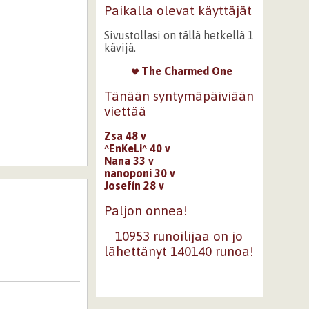
Paikalla olevat käyttäjät
Sivustollasi on tällä hetkellä 1
kävijä.
The Charmed One
Tänään syntymäpäiviään
viettää
Zsa 48 v
^EnKeLi^ 40 v
Nana 33 v
nanoponi 30 v
Josefín 28 v
Paljon onnea!
10953 runoilijaa on jo
lähettänyt 140140 runoa!