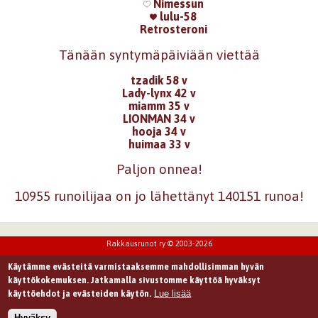
Nimessun
lulu-58
Retrosteroni
Tänään syntymäpäiviään viettää
tzadik 58 v
Lady-lynx 42 v
miamm 35 v
LIONMAN 34 v
hooja 34 v
huimaa 33 v
Paljon onnea!
10955 runoilijaa on jo lähettänyt 140151 runoa!
Rakkausrunot ry © 2003-2026
Käytämme evästeitä varmistaaksemme mahdollisimman hyvän
käyttökokemuksen. Jatkamalla sivustomme käyttöä hyväksyt
Lue lisää
käyttöehdot ja evästeiden käytön.
Hyväksy