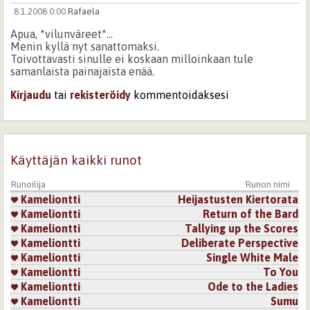
8.1.2008 0:00
Rafaela
Apua, *vilunväreet*...
Menin kyllä nyt sanattomaksi.
Toivottavasti sinulle ei koskaan milloinkaan tule
samanlaista painajaista enää.
Kirjaudu
tai
rekisteröidy
kommentoidaksesi
Sivut
Käyttäjän kaikki runot
Runoilija
Runon nimi
Kameliontti
Heijastusten Kiertorata
Kameliontti
Return of the Bard
Kameliontti
Tallying up the Scores
Kameliontti
Deliberate Perspective
Kameliontti
Single White Male
Kameliontti
To You
Kameliontti
Ode to the Ladies
Kameliontti
Sumu