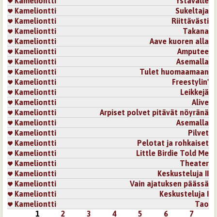
Kameliontti
Ystävälle
Kameliontti
Sukeltaja
Kameliontti
Riittävästi
Kameliontti
Takana
Kameliontti
Aave kuoren alla
Kameliontti
Amputee
Kameliontti
Asemalla
Kameliontti
Tulet huomaamaan
Kameliontti
Freestylin'
Kameliontti
Leikkejä
Kameliontti
Alive
Kameliontti
Arpiset polvet pitävät nöyränä
Kameliontti
Asemalla
Kameliontti
Pilvet
Kameliontti
Pelotat ja rohkaiset
Kameliontti
Little Birdie Told Me
Kameliontti
Theater
Kameliontti
Keskusteluja II
Kameliontti
Vain ajatuksen päässä
Kameliontti
Keskusteluja I
Kameliontti
Tao
1
2
3
4
5
6
7