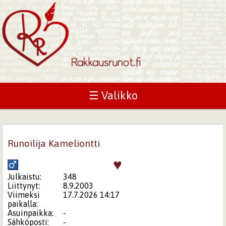
☰ Valikko
Runoilija Kameliontti
♥
Julkaistu:
348
Liittynyt:
8.9.2003
Viimeksi
17.7.2026 14:17
paikalla:
Asuinpaikka:
-
Sähköposti:
-