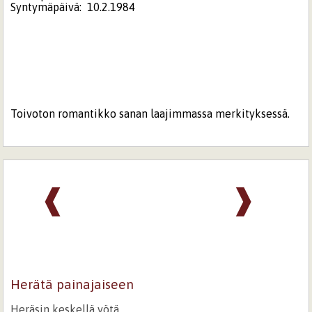
Syntymäpäivä:
10.2.1984
Toivoton romantikko sanan laajimmassa merkityksessä.
❰
❱
Herätä painajaiseen
Heräsin keskellä yötä