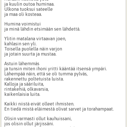
ja kuulin outoa huminaa.
Ulkona tuoksui sateelle
ja maa oli kosteaa.
Humina voimistui
ja minä lähdin etsimään sen lähdettä.
Ylitin matalana virtaavan joen,
kahlasin sen yli.
Toisella puolella näin varjon
ja jotain suurta ja mustaa.
Astuin lähemmäs
ja tunsin miten ihoni yritti kääntää itsensä ympäri.
Lähempää näin, että se oli tumma pylväs,
rakennettu poltetuista luista.
Kalloja ja sääriluita,
rintakehiä, olkavarsia,
kaikenlaisia luita.
Kaikki niistä eivät olleet ihmisten.
En tiedä mistä eläimestä olivat sarvet ja torahampaat.
Olisin varmasti ollut kauhuissani,
jos olisin ollut järjissäni.