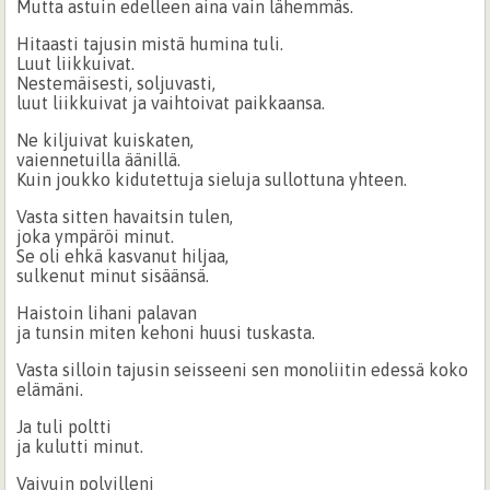
Mutta astuin edelleen aina vain lähemmäs.
Hitaasti tajusin mistä humina tuli.
Luut liikkuivat.
Nestemäisesti, soljuvasti,
luut liikkuivat ja vaihtoivat paikkaansa.
Ne kiljuivat kuiskaten,
vaiennetuilla äänillä.
Kuin joukko kidutettuja sieluja sullottuna yhteen.
Vasta sitten havaitsin tulen,
joka ympäröi minut.
Se oli ehkä kasvanut hiljaa,
sulkenut minut sisäänsä.
Haistoin lihani palavan
ja tunsin miten kehoni huusi tuskasta.
Vasta silloin tajusin seisseeni sen monoliitin edessä koko
elämäni.
Ja tuli poltti
ja kulutti minut.
Vaivuin polvilleni