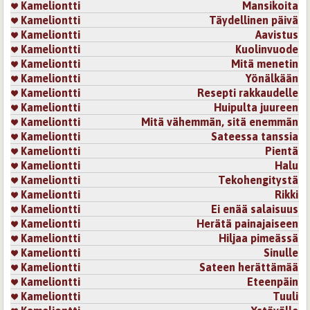
Kameliontti
Mansikoita
Kameliontti
Täydellinen päivä
Kameliontti
Aavistus
Kameliontti
Kuolinvuode
Kameliontti
Mitä menetin
Kameliontti
Yönälkään
Kameliontti
Resepti rakkaudelle
Kameliontti
Huipulta juureen
Kameliontti
Mitä vähemmän, sitä enemmän
Kameliontti
Sateessa tanssia
Kameliontti
Pientä
Kameliontti
Halu
Kameliontti
Tekohengitystä
Kameliontti
Rikki
Kameliontti
Ei enää salaisuus
Kameliontti
Herätä painajaiseen
Kameliontti
Hiljaa pimeässä
Kameliontti
Sinulle
Kameliontti
Sateen herättämää
Kameliontti
Eteenpäin
Kameliontti
Tuuli