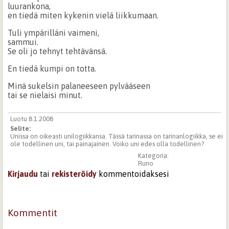
luurankona,
en tiedä miten kykenin vielä liikkumaan.
Tuli ympärilläni vaimeni,
sammui.
Se oli jo tehnyt tehtävänsä.
En tiedä kumpi on totta.
Minä sukelsin palaneeseen pylvääseen
tai se nielaisi minut.
Luotu 8.1.2008
Selite:
Unissa on oikeasti unilogiikkansa. Tässä tarinassa on tarinanlogiikka, se ei
ole todellinen uni, tai painajainen. Voiko uni edes olla todellinen?
Kategoria:
Runo
Kirjaudu
tai
rekisteröidy
kommentoidaksesi
Kommentit