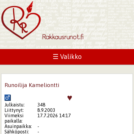
☰ Valikko
Runoilija Kameliontti
♥
Julkaistu:
348
Liittynyt:
8.9.2003
Viimeksi
17.7.2026 14:17
paikalla:
Asuinpaikka:
-
Sähköposti:
-