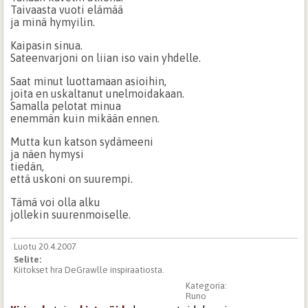
Taivaasta vuoti elämää
ja minä hymyilin.
Kaipasin sinua.
Sateenvarjoni on liian iso vain yhdelle.
Saat minut luottamaan asioihin,
joita en uskaltanut unelmoidakaan.
Samalla pelotat minua
enemmän kuin mikään ennen.
Mutta kun katson sydämeeni
ja näen hymysi
tiedän,
että uskoni on suurempi.
Tämä voi olla alku
jollekin suurenmoiselle.
Luotu 20.4.2007
Selite:
Kiitokset hra DeGrawlle inspiraatiosta.
Kategoria:
Runo