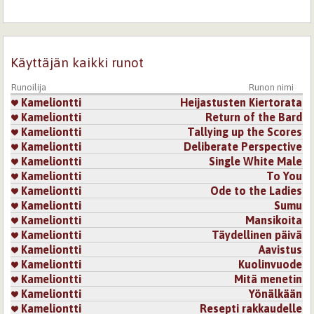
Tässä on jotain hienoa, en osaa sanoa mitä, mutta jotain,
mikä innoittaa lukemaan sen aina uudestaan. Kaunista
tekstiä :)
Kirjaudu
tai
rekisteröidy
kommentoidaksesi
Käyttäjän kaikki runot
Runoilija
Runon nimi
5.8.2007 0:00
Rakastettusi
Kameliontti
Heijastusten Kiertorata
Vahvaa ja kaunista tekstiä. Pidin erityisesti toiseta
Kameliontti
Return of the Bard
säkeisöstä, toi hymyn huulille.
Kameliontti
Tallying up the Scores
Kameliontti
Deliberate Perspective
Kirjaudu
tai
rekisteröidy
kommentoidaksesi
Kameliontti
Single White Male
Kameliontti
To You
1.10.2018 1:31
Sorveira
Kameliontti
Ode to the Ladies
Siis tää on vaan niin mielettömän hieno. Hyväntuulinen,
Kameliontti
Sumu
pysäyttävä ja hymyilyttävä.
Kameliontti
Mansikoita
Kirjaudu
tai
rekisteröidy
kommentoidaksesi
Kameliontti
Täydellinen päivä
Kameliontti
Aavistus
Sivut
Kameliontti
Kuolinvuode
Kameliontti
Mitä menetin
Kameliontti
Yönälkään
Kameliontti
Resepti rakkaudelle