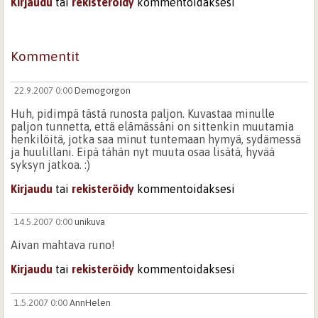
Kirjaudu
tai
rekisteröidy
kommentoidaksesi
Kommentit
22.9.2007 0:00
Demogorgon
Huh, pidimpä tästä runosta paljon. Kuvastaa minulle
paljon tunnetta, että elämässäni on sittenkin muutamia
henkilöitä, jotka saa minut tuntemaan hymyä, sydämessä
ja huulillani. Eipä tähän nyt muuta osaa lisätä, hyvää
syksyn jatkoa. :)
Kirjaudu
tai
rekisteröidy
kommentoidaksesi
14.5.2007 0:00
unikuva
Aivan mahtava runo!
Kirjaudu
tai
rekisteröidy
kommentoidaksesi
1.5.2007 0:00
AnnHelen