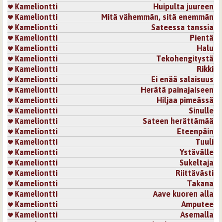
Kameliontti
Huipulta juureen
Kameliontti
Mitä vähemmän, sitä enemmän
Kameliontti
Sateessa tanssia
Kameliontti
Pientä
Kameliontti
Halu
Kameliontti
Tekohengitystä
Kameliontti
Rikki
Kameliontti
Ei enää salaisuus
Kameliontti
Herätä painajaiseen
Kameliontti
Hiljaa pimeässä
Kameliontti
Sinulle
Kameliontti
Sateen herättämää
Kameliontti
Eteenpäin
Kameliontti
Tuuli
Kameliontti
Ystävälle
Kameliontti
Sukeltaja
Kameliontti
Riittävästi
Kameliontti
Takana
Kameliontti
Aave kuoren alla
Kameliontti
Amputee
Kameliontti
Asemalla