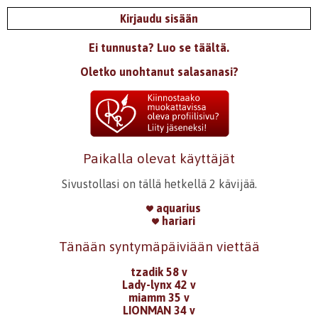
Kirjaudu sisään
Ei tunnusta? Luo se täältä.
Oletko unohtanut salasanasi?
Paikalla olevat käyttäjät
Sivustollasi on tällä hetkellä 2 kävijää.
aquarius
hariari
Tänään syntymäpäiviään viettää
tzadik 58 v
Lady-lynx 42 v
miamm 35 v
LIONMAN 34 v