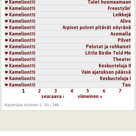
Kameliontti
Tulet huomaamaan
Kameliontti
Freestylin'
Kameliontti
Leikkejä
Kameliontti
Alive
Kameliontti
Arpiset polvet pitävät nöyränä
Kameliontti
Asemalla
Kameliontti
Pilvet
Kameliontti
Pelotat ja rohkaiset
Kameliontti
Little Birdie Told Me
Kameliontti
Theater
Kameliontti
Keskusteluja II
Kameliontti
Vain ajatuksen päässä
Kameliontti
Keskusteluja I
Kameliontti
Tao
1
2
3
4
5
6
7
Sivut
seuraava ›
viimeinen »
Näytetään tulokset 1 - 50 / 348