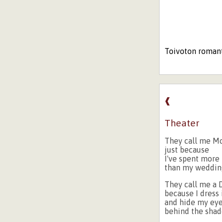
Toivoton romant
❰
Theater
They call me M
just because
I've spent more
than my weddin
They call me a 
because I dress 
and hide my ey
behind the shad