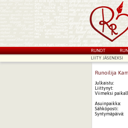
RUNOT
RUN
LIITY JÄSENEKSI
Runoilija Kam
Julkaistu:
Liittynyt:
Viimeksi paikall
Asuinpaikka:
Sähköposti:
Syntymäpäivä: