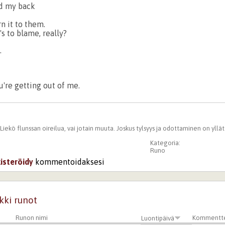
nd my back
rn it to them.
 to blame, really?
.
ou're getting out of me.
. Liekö flunssan oireilua, vai jotain muuta. Joskus tylsyys ja odottaminen on yllä
Kategoria:
Runo
kisteröidy
kommentoidaksesi
kki runot
Runon nimi
Kommentt
Luontipäivä