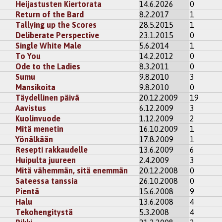
Heijastusten Kiertorata
14.6.2026
0
Return of the Bard
8.2.2017
1
Tallying up the Scores
28.5.2015
1
Deliberate Perspective
23.1.2015
0
Single White Male
5.6.2014
1
To You
14.2.2012
0
Ode to the Ladies
8.3.2011
0
Sumu
9.8.2010
3
Mansikoita
9.8.2010
0
Täydellinen päivä
20.12.2009
19
Aavistus
6.12.2009
3
Kuolinvuode
1.12.2009
2
Mitä menetin
16.10.2009
1
Yönälkään
17.8.2009
1
Resepti rakkaudelle
13.6.2009
6
Huipulta juureen
2.4.2009
3
Mitä vähemmän, sitä enemmän
20.12.2008
0
Sateessa tanssia
26.10.2008
0
Pientä
15.6.2008
9
Halu
13.6.2008
4
Tekohengitystä
5.3.2008
4