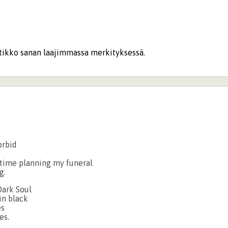
ikko sanan laajimmassa merkityksessä.
orbid
 time planning my funeral
g.
Dark Soul
in black
es
es.