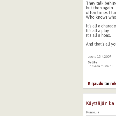
They talk behi
but then again
often times I tu
Who knows who's
It's all a charade
It's all a play.
It's all a hoax.
And that's all y
Luotu 13.4.2007
Selite:
En tiedä mistä tuli
Kirjaudu
tai
re
Käyttäjän kai
Runoilija