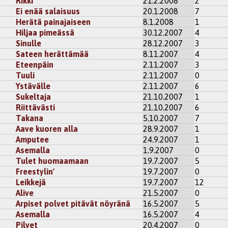
Rikki
21.2.2008
2
Ei enää salaisuus
20.1.2008
7
Herätä painajaiseen
8.1.2008
1
Hiljaa pimeässä
30.12.2007
4
Sinulle
28.12.2007
3
Sateen herättämää
8.11.2007
4
Eteenpäin
2.11.2007
3
Tuuli
2.11.2007
0
Ystävälle
2.11.2007
6
Sukeltaja
21.10.2007
1
Riittävästi
21.10.2007
6
Takana
5.10.2007
7
Aave kuoren alla
28.9.2007
1
Amputee
24.9.2007
1
Asemalla
1.9.2007
0
Tulet huomaamaan
19.7.2007
5
Freestylin'
19.7.2007
0
Leikkejä
19.7.2007
12
Alive
21.5.2007
0
Arpiset polvet pitävät nöyränä
16.5.2007
5
Asemalla
16.5.2007
4
Pilvet
20.4.2007
0