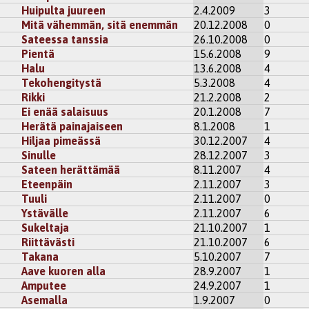
Huipulta juureen
2.4.2009
3
Mitä vähemmän, sitä enemmän
20.12.2008
0
Sateessa tanssia
26.10.2008
0
Pientä
15.6.2008
9
Halu
13.6.2008
4
Tekohengitystä
5.3.2008
4
Rikki
21.2.2008
2
Ei enää salaisuus
20.1.2008
7
Herätä painajaiseen
8.1.2008
1
Hiljaa pimeässä
30.12.2007
4
Sinulle
28.12.2007
3
Sateen herättämää
8.11.2007
4
Eteenpäin
2.11.2007
3
Tuuli
2.11.2007
0
Ystävälle
2.11.2007
6
Sukeltaja
21.10.2007
1
Riittävästi
21.10.2007
6
Takana
5.10.2007
7
Aave kuoren alla
28.9.2007
1
Amputee
24.9.2007
1
Asemalla
1.9.2007
0