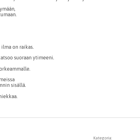
tymään,
tumaan.
ilma on raikas.
katsoo suoraan ytimeeni.
korkeammalle.
omeissa
nnin sisällä.
hiekkaa.
Kategoria: