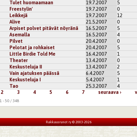
Tulet huomaamaan
19.7.2007
5
Freestylin'
19.7.2007
0
Leikkejä
19.7.2007
12
Alive
21.5.2007
0
Arpiset polvet pitävät nöyränä
16.5.2007
5
Asemalla
16.5.2007
4
Pilvet
20.4.2007
0
Pelotat ja rohkaiset
20.4.2007
5
Little Birdie Told Me
16.4.2007
1
Theater
13.4.2007
0
Keskusteluja II
13.4.2007
2
Vain ajatuksen päässä
6.4.2007
5
Keskusteluja I
5.4.2007
1
Tao
25.3.2007
4
2
3
4
5
6
7
seuraava ›
 - 50 / 348
Rakkausrunot ry © 2003-2026