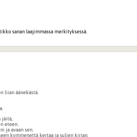
ikko sanan laajimmassa merkityksessä.
n liian äänekästä.
a.
jäitä,
en eteen.
ni ja avaan sen.
een kymmenettä kertaa ja suljen kirjan.