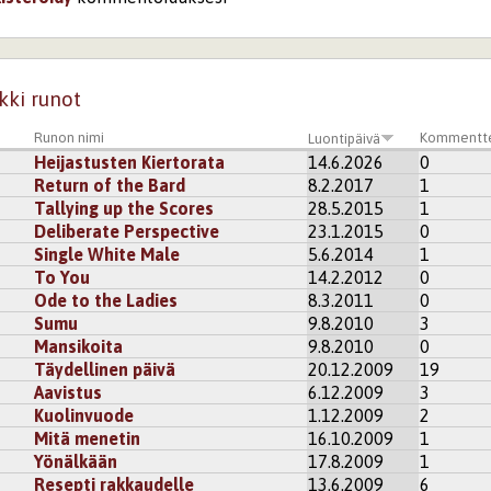
kki runot
Runon nimi
Kommentt
Luontipäivä
Heijastusten Kiertorata
14.6.2026
0
Return of the Bard
8.2.2017
1
Tallying up the Scores
28.5.2015
1
Deliberate Perspective
23.1.2015
0
Single White Male
5.6.2014
1
To You
14.2.2012
0
Ode to the Ladies
8.3.2011
0
Sumu
9.8.2010
3
Mansikoita
9.8.2010
0
Täydellinen päivä
20.12.2009
19
Aavistus
6.12.2009
3
Kuolinvuode
1.12.2009
2
Mitä menetin
16.10.2009
1
Yönälkään
17.8.2009
1
Resepti rakkaudelle
13.6.2009
6