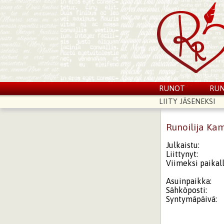
RUNOT
RUN
LIITY JÄSENEKSI
Runoilija Kam
Julkaistu:
Liittynyt:
Viimeksi paikall
Asuinpaikka:
Sähköposti:
Syntymäpäivä: