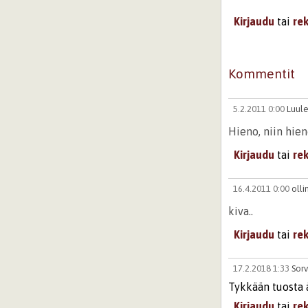
Kirjaudu
tai
re
Kommentit
5.2.2011 0:00
Luule
Hieno, niin hien
Kirjaudu
tai
re
16.4.2011 0:00
olli
kiva..
Kirjaudu
tai
re
17.2.2018 1:33
Sorv
Tykkään tuosta 
Kirjaudu
tai
re