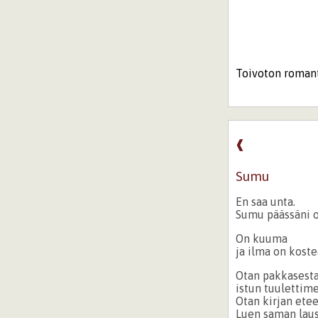
Toivoton romant
❰
Sumu
En saa unta.
Sumu päässäni o
On kuuma
ja ilma on koste
Otan pakkasesta 
istun tuulettim
Otan kirjan etee
Luen saman laus