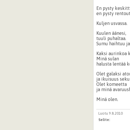
En pysty keskit
en pysty rentou
Kuljen usvassa.
Kuulen äänesi,
tuuli puhaltaa.
Sumu haihtuu ja 
Kaksi aurinkoa 
Minä sulan
halusta lentää 
Olet galaksi at
ja ikuisuus seku
Olet komeetta
ja minä avaruus
Minä olen.
Luotu 9.8.2010
Selite: