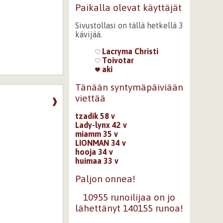
Paikalla olevat käyttäjät
Sivustollasi on tällä hetkellä 3
kävijää.
Lacryma Christi
Toivotar
aki
Tänään syntymäpäiviään
viettää
❱
tzadik 58 v
Lady-lynx 42 v
miamm 35 v
LIONMAN 34 v
hooja 34 v
huimaa 33 v
Paljon onnea!
10955 runoilijaa on jo
lähettänyt 140155 runoa!