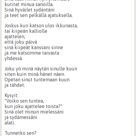
kutitat minua sanoilla.
Sinä hyväilet sydäntäni
ja teet sen pelkällä ajatuksella.
Joskus kun katson ulos ikkunasta,
tai kiipeän kalliolle
ajattelen,
että joku päivä
sinä kiipeät kanssani sinne
ja me katsomme taivasta
yhdessä.
Joku yö minä näytän sinulle kuun
siten kuin minä hänet näen.
Opetan sinut tuntemaan kuun
ja tähdet.
Kysyit:
"Voiko sen tuntea,
kun joku ajattelee toista?"
Sinä olet minun mielessäni
ja sydämessäni
alati.
Tunnetko sen?