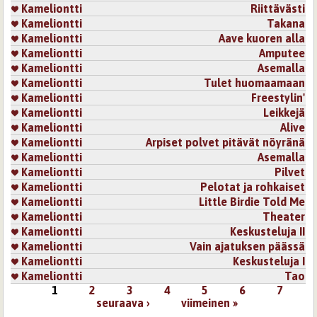
Kameliontti
Riittävästi
Kameliontti
Takana
Kameliontti
Aave kuoren alla
Kameliontti
Amputee
Kameliontti
Asemalla
Kameliontti
Tulet huomaamaan
Kameliontti
Freestylin'
Kameliontti
Leikkejä
Kameliontti
Alive
Kameliontti
Arpiset polvet pitävät nöyränä
Kameliontti
Asemalla
Kameliontti
Pilvet
Kameliontti
Pelotat ja rohkaiset
Kameliontti
Little Birdie Told Me
Kameliontti
Theater
Kameliontti
Keskusteluja II
Kameliontti
Vain ajatuksen päässä
Kameliontti
Keskusteluja I
Kameliontti
Tao
1
2
3
4
5
6
7
Sivut
seuraava ›
viimeinen »