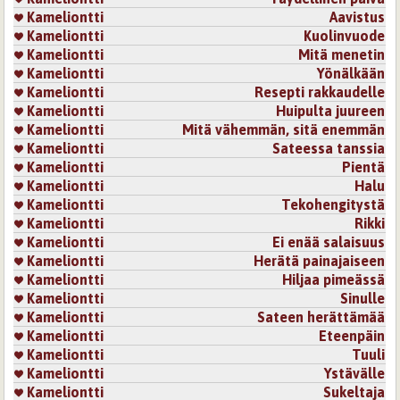
Kameliontti
Aavistus
Ihan samaa olen miettinyt :) Kaunis runo ja kirkkaita
Kameliontti
Kuolinvuode
ajatuksia! kiitos!
Kameliontti
Mitä menetin
Kirjaudu
tai
rekisteröidy
kommentoidaksesi
Kameliontti
Yönälkään
Kameliontti
Resepti rakkaudelle
Sivut
Kameliontti
Huipulta juureen
Kameliontti
Mitä vähemmän, sitä enemmän
Kameliontti
Sateessa tanssia
Kameliontti
Pientä
Kameliontti
Halu
Kameliontti
Tekohengitystä
Kameliontti
Rikki
Kameliontti
Ei enää salaisuus
Kameliontti
Herätä painajaiseen
Kameliontti
Hiljaa pimeässä
Kameliontti
Sinulle
Kameliontti
Sateen herättämää
Kameliontti
Eteenpäin
Kameliontti
Tuuli
Kameliontti
Ystävälle
Kameliontti
Sukeltaja