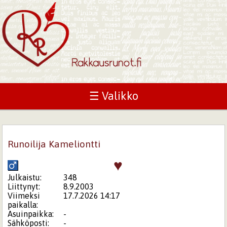
☰ Valikko
Runoilija Kameliontti
♥
Julkaistu:
348
Liittynyt:
8.9.2003
Viimeksi
17.7.2026 14:17
paikalla:
Asuinpaikka:
-
Sähköposti:
-