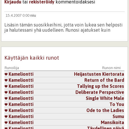
Kirjaudu
tai
rekisteröidy
kommentoidaksesi
15.4.2007 0:00
niiu
Lisäsin tämän suosikkeihini, jotta voin lukea sen helposti
ja halutessani yhä uudelleen. Runosi ajatukset kuin
omiani. Erityisesti pidin tuosta viimeisestä osasta...voiko
sen tuntea, kun joku ajattelee toista...uskon että voi,
kunhan ajattelee tarpeeksi syvällisesti ja uskoo ajatuksen
voimaan.
Käyttäjän kaikki runot
Runosi kuuluu mielestäni näiden sivujen
parhaimmistoon. Kolahti, Todella.
Runoilija
Runon nimi
Kameliontti
Heijastusten Kiertorata
Kirjaudu
tai
rekisteröidy
kommentoidaksesi
Kameliontti
Return of the Bard
Kameliontti
Tallying up the Scores
11.4.2007 0:00
Antares
Kameliontti
Deliberate Perspective
Ihana, kevyt ja leikkisä, silti niin totista totta. kaunis
Kameliontti
Single White Male
runonen..
Kameliontti
To You
Kameliontti
Ode to the Ladies
Kirjaudu
tai
rekisteröidy
kommentoidaksesi
Kameliontti
Sumu
Kameliontti
Mansikoita
17.4.2007 0:00
Vinha
Kameliontti
Täydellinen päivä