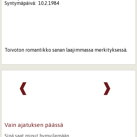
Syntymäpäivä:
10.2.1984
Toivoton romantikko sanan laajimmassa merkityksessä.
❰
❱
Vain ajatuksen päässä
Sinä saat minut hymyilemään,