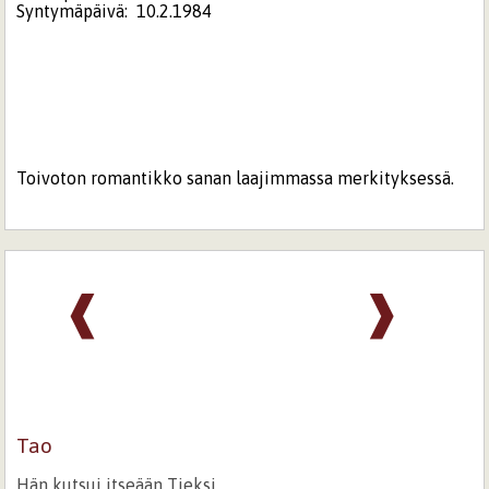
Syntymäpäivä:
10.2.1984
Toivoton romantikko sanan laajimmassa merkityksessä.
❰
❱
Tao
Hän kutsui itseään Tieksi