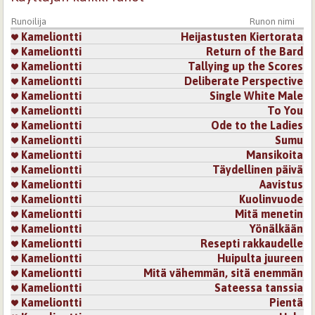
Kirjaudu
tai
rekisteröidy
kommentoidaksesi
Runoilija
Runon nimi
Sivut
Kameliontti
Heijastusten Kiertorata
Kameliontti
Return of the Bard
Kameliontti
Tallying up the Scores
Kameliontti
Deliberate Perspective
Kameliontti
Single White Male
Kameliontti
To You
Kameliontti
Ode to the Ladies
Kameliontti
Sumu
Kameliontti
Mansikoita
Kameliontti
Täydellinen päivä
Kameliontti
Aavistus
Kameliontti
Kuolinvuode
Kameliontti
Mitä menetin
Kameliontti
Yönälkään
Kameliontti
Resepti rakkaudelle
Kameliontti
Huipulta juureen
Kameliontti
Mitä vähemmän, sitä enemmän
Kameliontti
Sateessa tanssia
Kameliontti
Pientä