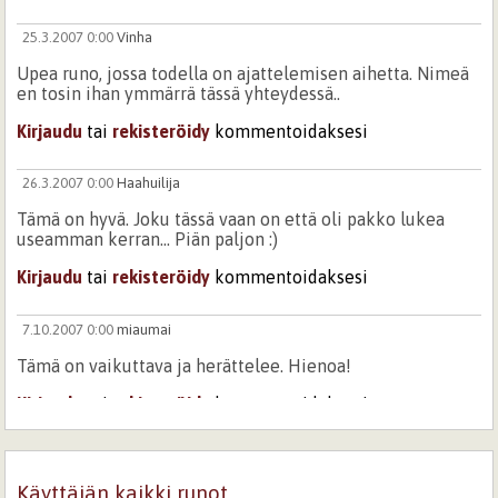
25.3.2007 0:00
Vinha
Upea runo, jossa todella on ajattelemisen aihetta. Nimeä
en tosin ihan ymmärrä tässä yhteydessä..
Kirjaudu
tai
rekisteröidy
kommentoidaksesi
26.3.2007 0:00
Haahuilija
Tämä on hyvä. Joku tässä vaan on että oli pakko lukea
useamman kerran... Piän paljon :)
Kirjaudu
tai
rekisteröidy
kommentoidaksesi
7.10.2007 0:00
miaumai
Tämä on vaikuttava ja herättelee. Hienoa!
Kirjaudu
tai
rekisteröidy
kommentoidaksesi
3.5.2018 20:41
Sorveira
Tässä ajateltavaa ihan kaikille. Oivaltavasti ilmaistuna.
Käyttäjän kaikki runot