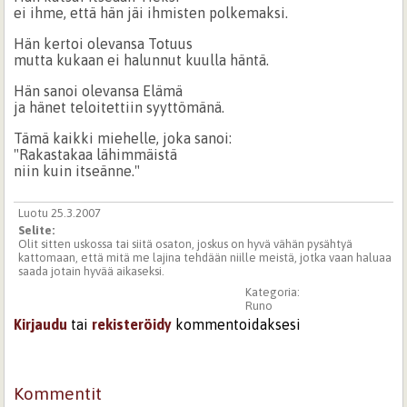
ei ihme, että hän jäi ihmisten polkemaksi.
Hän kertoi olevansa Totuus
mutta kukaan ei halunnut kuulla häntä.
Hän sanoi olevansa Elämä
ja hänet teloitettiin syyttömänä.
Tämä kaikki miehelle, joka sanoi:
"Rakastakaa lähimmäistä
niin kuin itseänne."
Luotu 25.3.2007
Selite:
Olit sitten uskossa tai siitä osaton, joskus on hyvä vähän pysähtyä
kattomaan, että mitä me lajina tehdään niille meistä, jotka vaan haluaa
saada jotain hyvää aikaseksi.
Kategoria:
Runo
Kirjaudu
tai
rekisteröidy
kommentoidaksesi
Kommentit