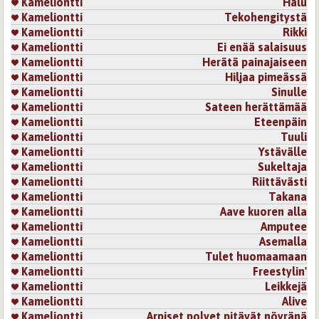
Kameliontti
Halu
Kameliontti
Tekohengitystä
Kameliontti
Rikki
Kameliontti
Ei enää salaisuus
Kameliontti
Herätä painajaiseen
Kameliontti
Hiljaa pimeässä
Kameliontti
Sinulle
Kameliontti
Sateen herättämää
Kameliontti
Eteenpäin
Kameliontti
Tuuli
Kameliontti
Ystävälle
Kameliontti
Sukeltaja
Kameliontti
Riittävästi
Kameliontti
Takana
Kameliontti
Aave kuoren alla
Kameliontti
Amputee
Kameliontti
Asemalla
Kameliontti
Tulet huomaamaan
Kameliontti
Freestylin'
Kameliontti
Leikkejä
Kameliontti
Alive
Kameliontti
Arpiset polvet pitävät nöyränä