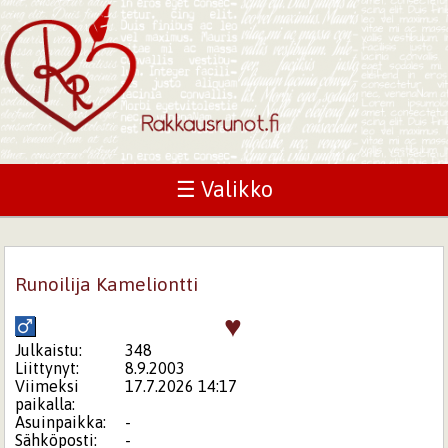
☰ Valikko
Runoilija Kameliontti
♥
Julkaistu:
348
Liittynyt:
8.9.2003
Viimeksi
17.7.2026 14:17
paikalla:
Asuinpaikka:
-
Sähköposti:
-