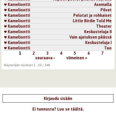
Kameliontti
Asemalla
Kameliontti
Pilvet
Kameliontti
Pelotat ja rohkaiset
Kameliontti
Little Birdie Told Me
Kameliontti
Theater
Kameliontti
Keskusteluja II
Kameliontti
Vain ajatuksen päässä
Kameliontti
Keskusteluja I
Kameliontti
Tao
1
2
3
4
5
6
7
Sivut
seuraava ›
viimeinen »
Näytetään tulokset 1 - 50 / 348
Kirjaudu sisään
Ei tunnusta? Luo se täältä.