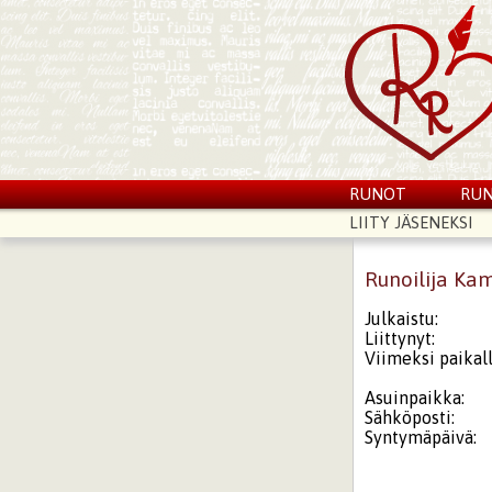
RUNOT
RUN
LIITY JÄSENEKSI
Runoilija Kam
Julkaistu:
Liittynyt:
Viimeksi paikall
Asuinpaikka:
Sähköposti:
Syntymäpäivä: