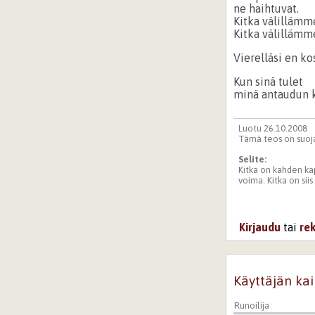
ne haihtuvat.
Kitka välillämm
Kitka välillämm
Vierelläsi en ko
Kun sinä tulet
minä antaudun 
Luotu 26.10.2008
Tämä teos on suoja
Selite:
Kitka on kahden kap
voima. Kitka on siis
Kirjaudu
tai
re
Käyttäjän kai
Runoilija