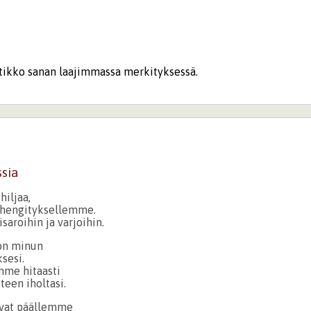
ikko sanan laajimmassa merkityksessä.
ssia
hiljaa,
 hengityksellemme.
aroihin ja varjoihin.
 on minun
sesi.
mme hitaasti
teen iholtasi.
uvat päällemme