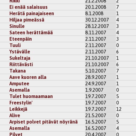
Rikki
21.2.2008
2
Ei enää salaisuus
20.1.2008
7
Herätä painajaiseen
8.1.2008
1
Hiljaa pimeässä
30.12.2007
4
Sinulle
28.12.2007
3
Sateen herättämää
8.11.2007
4
Eteenpäin
2.11.2007
3
Tuuli
2.11.2007
0
Ystävälle
2.11.2007
6
Sukeltaja
21.10.2007
1
Riittävästi
21.10.2007
6
Takana
5.10.2007
7
Aave kuoren alla
28.9.2007
1
Amputee
24.9.2007
1
Asemalla
1.9.2007
0
Tulet huomaamaan
19.7.2007
5
Freestylin'
19.7.2007
0
Leikkejä
19.7.2007
12
Alive
21.5.2007
0
Arpiset polvet pitävät nöyränä
16.5.2007
5
Asemalla
16.5.2007
4
Pilvet
20.4.2007
0