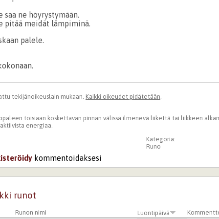
e saa ne höyrystymään.
e pitää meidät lämpiminä.
skaan palele.
kokonaan.
ttu tekijänoikeuslain mukaan.
Kaikki oikeudet pidätetään
.
paleen toisiaan koskettavan pinnan välissä ilmenevä liikettä tai liikkeen alka
 aktiivista energiaa.
Kategoria:
Runo
kisteröidy
kommentoidaksesi
kki runot
Runon nimi
Kommentt
Luontipäivä