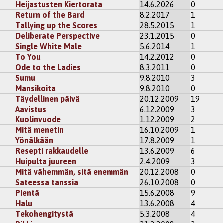
Heijastusten Kiertorata
14.6.2026
0
Return of the Bard
8.2.2017
1
Tallying up the Scores
28.5.2015
1
Deliberate Perspective
23.1.2015
0
Single White Male
5.6.2014
1
To You
14.2.2012
0
Ode to the Ladies
8.3.2011
0
Sumu
9.8.2010
3
Mansikoita
9.8.2010
0
Täydellinen päivä
20.12.2009
19
Aavistus
6.12.2009
3
Kuolinvuode
1.12.2009
2
Mitä menetin
16.10.2009
1
Yönälkään
17.8.2009
1
Resepti rakkaudelle
13.6.2009
6
Huipulta juureen
2.4.2009
3
Mitä vähemmän, sitä enemmän
20.12.2008
0
Sateessa tanssia
26.10.2008
0
Pientä
15.6.2008
9
Halu
13.6.2008
4
Tekohengitystä
5.3.2008
4