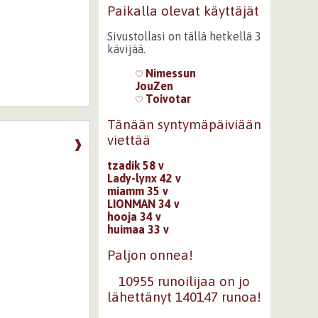
Paikalla olevat käyttäjät
Sivustollasi on tällä hetkellä 3
kävijää.
Nimessun
JouZen
Toivotar
Tänään syntymäpäiviään
viettää
❱
tzadik 58 v
Lady-lynx 42 v
miamm 35 v
LIONMAN 34 v
hooja 34 v
huimaa 33 v
Paljon onnea!
10955 runoilijaa on jo
lähettänyt 140147 runoa!