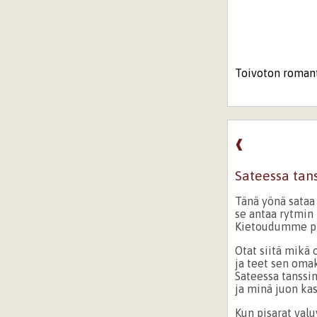
Toivoton romant
❰
Sateessa tan
Tänä yönä sataa 
se antaa rytmin
Kietoudumme pis
Otat siitä mikä
ja teet sen omak
Sateessa tanssi
ja minä juon kas
Kun pisarat val