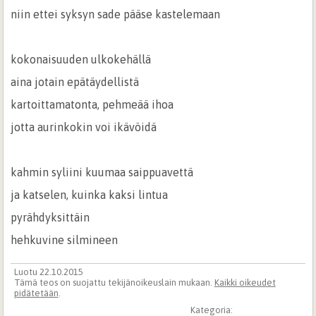
niin ettei syksyn sade pääse kastelemaan
kokonaisuuden ulkokehällä
aina jotain epätäydellistä
kartoittamatonta, pehmeää ihoa
jotta aurinkokin voi ikävöidä
kahmin syliini kuumaa saippuavettä
ja katselen, kuinka kaksi lintua
pyrähdyksittäin
hehkuvine silmineen
Luotu 22.10.2015
Tämä teos on suojattu tekijänoikeuslain mukaan.
Kaikki oikeudet
pidätetään
.
Kategoria: