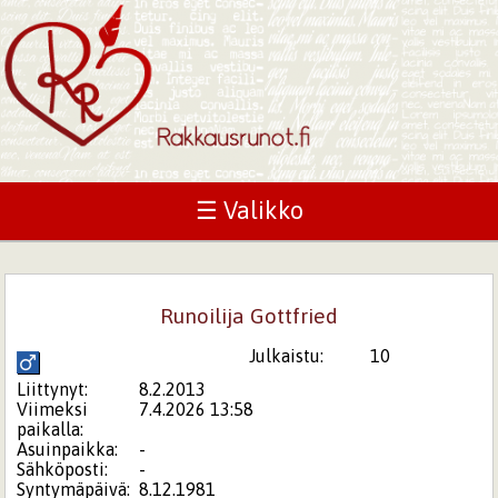
☰ Valikko
Runoilija Gottfried
Julkaistu:
10
Liittynyt:
8.2.2013
Viimeksi
7.4.2026 13:58
paikalla:
Asuinpaikka:
-
Sähköposti:
-
Syntymäpäivä:
8.12.1981