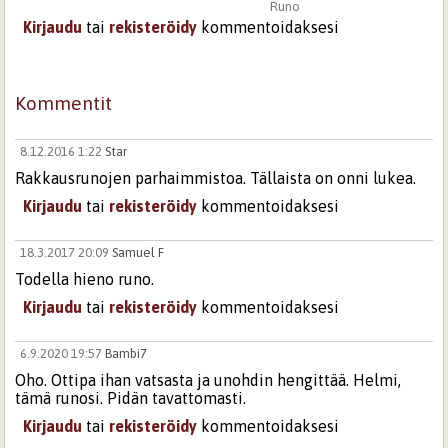
Runo
Kirjaudu
tai
rekisteröidy
kommentoidaksesi
Kommentit
8.12.2016 1:22
Star
Rakkausrunojen parhaimmistoa. Tällaista on onni lukea.
Kirjaudu
tai
rekisteröidy
kommentoidaksesi
18.3.2017 20:09
Samuel F
Todella hieno runo.
Kirjaudu
tai
rekisteröidy
kommentoidaksesi
6.9.2020 19:57
Bambi7
Oho. Ottipa ihan vatsasta ja unohdin hengittää. Helmi,
tämä runosi. Pidän tavattomasti.
Kirjaudu
tai
rekisteröidy
kommentoidaksesi