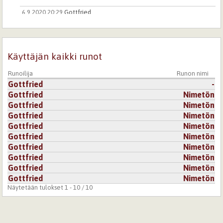
6.9.2020 20:29
Gottfried
Voi kiitos paljon, kauniisti sanottu!
Kirjaudu
tai
rekisteröidy
kommentoidaksesi
Käyttäjän kaikki runot
10.12.2020 21:29
Mur
Runoilija
Runon nimi
Gottfried
-
Gottfried
Nimetön
On virkistävää lukea runo, jossa kaikki on kohdallaan.
Runo kulkea kuin elämän virran kannatellen eteenpäin
Gottfried
Nimetön
ihailu katseessa. Kiitos,
Gottfried
Nimetön
Gottfried
Nimetön
Kirjaudu
tai
rekisteröidy
kommentoidaksesi
Gottfried
Nimetön
Gottfried
Nimetön
Gottfried
Nimetön
Gottfried
Nimetön
Gottfried
Nimetön
Näytetään tulokset 1 - 10 / 10