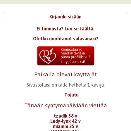
Kirjaudu sisään
Ei tunnusta? Luo se täältä.
Oletko unohtanut salasanasi?
Paikalla olevat käyttäjät
Sivustollasi on tällä hetkellä 1 kävijä.
Tojutu
Tänään syntymäpäiviään viettää
tzadik 58 v
Lady-lynx 42 v
miamm 35 v