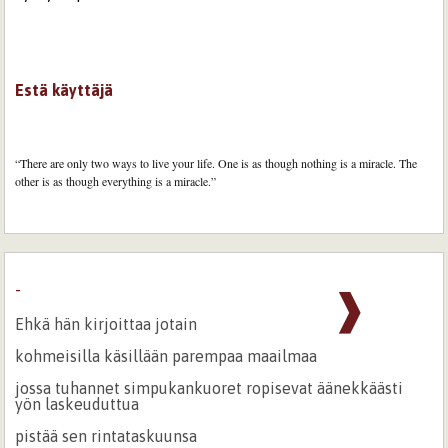
Estä käyttäjä
“There are only two ways to live your life. One is as though nothing is a miracle. The
other is as though everything is a miracle.”
-
❱
Ehkä hän kirjoittaa jotain
kohmeisilla käsillään parempaa maailmaa
jossa tuhannet simpukankuoret ropisevat äänekkäästi
yön laskeuduttua
pistää sen rintataskuunsa