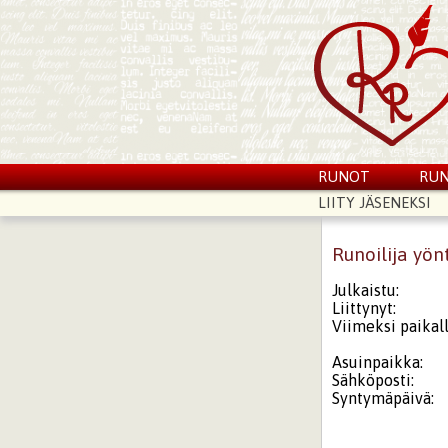
RUNOT
RUN
LIITY JÄSENEKSI
Runoilija yön
Julkaistu:
Liittynyt:
Viimeksi paikall
Asuinpaikka:
Sähköposti:
Syntymäpäivä: