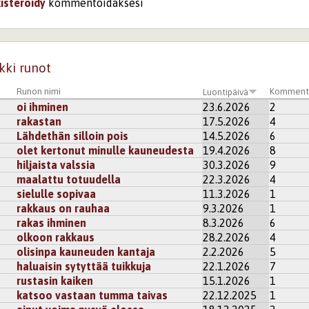
kisteröidy
kommentoidaksesi
kki runot
Runon nimi
Komment
Luontipäivä
oi ihminen
23.6.2026
2
rakastan
17.5.2026
4
Lähdethän silloin pois
14.5.2026
6
olet kertonut minulle kauneudesta
19.4.2026
8
hiljaista valssia
30.3.2026
9
maalattu totuudella
22.3.2026
4
sielulle sopivaa
11.3.2026
1
rakkaus on rauhaa
9.3.2026
1
rakas ihminen
8.3.2026
6
olkoon rakkaus
28.2.2026
4
olisinpa kauneuden kantaja
2.2.2026
5
haluaisin sytyttää tuikkuja
22.1.2026
7
rustasin kaiken
15.1.2026
1
katsoo vastaan tumma taivas
22.12.2025
1