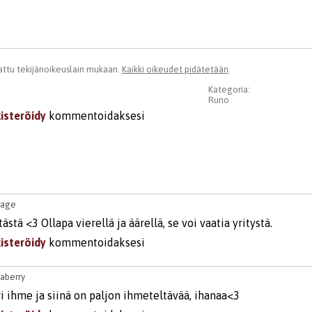
ttu tekijänoikeuslain mukaan.
Kaikki oikeudet pidätetään
.
Kategoria:
Runo
kisteröidy
kommentoidaksesi
rage
ästä <3 Ollapa vierellä ja äärellä, se voi vaatia yritystä.
kisteröidy
kommentoidaksesi
saberry
i ihme ja siinä on paljon ihmeteltävää, ihanaa<3