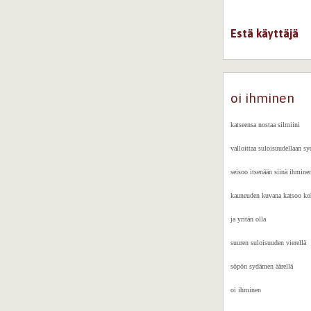
Estä käyttäjä
oi ihminen
katseensa nostaa silmiini
valloittaa suloisuudellaan s
seisoo itsenään siinä ihmine
kauneuden kuvana katsoo koh
ja yritän olla
suuren suloisuuden vierellä
söpön sydämen äärellä
oi ihminen