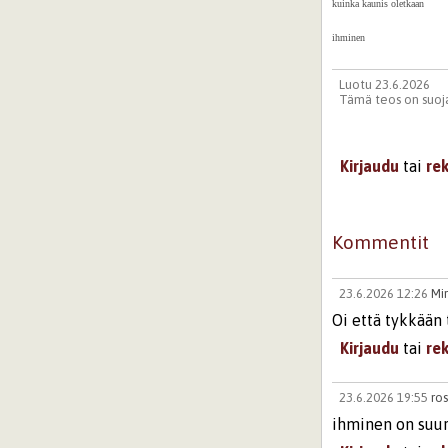
kuinka kaunis oletkaan
ihminen
Luotu 23.6.2026
Tämä teos on suoja
Kirjaudu
tai
re
Kommentit
23.6.2026 12:26
Mi
Oi että tykkään t
Kirjaudu
tai
re
23.6.2026 19:55
ro
ihminen on suur