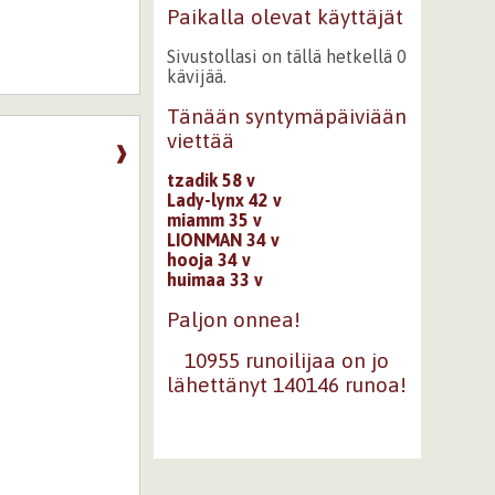
Paikalla olevat käyttäjät
Sivustollasi on tällä hetkellä 0
kävijää.
Tänään syntymäpäiviään
viettää
❱
tzadik 58 v
Lady-lynx 42 v
miamm 35 v
LIONMAN 34 v
hooja 34 v
huimaa 33 v
Paljon onnea!
10955 runoilijaa on jo
lähettänyt 140146 runoa!