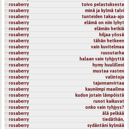
rosaberry
toivo pelastuksesta
rosaberry
minä ja kylmä talvi
rosaberry
tunteiden takaa-ajo
rosaberry
elämä on niin lyhyt
rosaberry
elämän hetkiä
rosaberry
hiljaa yössä
rosaberry
tähän hetkeen
rosaberry
vain kuvitelmaa
rosaberry
ruusutarha
rosaberry
halaan vain tyhjyyttä
rosaberry
hymy huulilleni
rosaberry
mustaa vasten
rosaberry
valintoja
rosaberry
tajunnanvirtaa
rosaberry
kauniimpi maailma
rosaberry
kudon jotain lämpöistä
rosaberry
runot kaikuvat
rosaberry
onko vain tyhjyys?
rosaberry
älä pelkää
rosaberry
tiedäthän,
rosaberry
sydäntäni kylmää