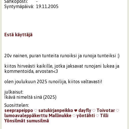
Sähköposti:
-
Syntymäpäivä:
19.11.2005
Estä käyttäjä
20v nainen, puran tunteita runoiksi ja runoja tunteiksi :)
kiitos hirveästi kaikille, jotka jaksavat runojani lukea ja
kommentoida, arvostan<3
olen joulukuun 2025 runoilija, kiitos valtavasti!
julkaisut:
Ikävä nimeltä sinä (2025)
Suosittelen:
seeprapeippo
satukirjanpeikko
dayfly
Toivotar
lumoavaleppäkerttu
Mallinukke
yöntähti
Tilli
Yönsilmät
sumusilmä