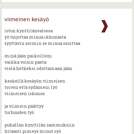
viimeinen kesäyö
❱
istun kynttilänvalossa
yö tuijottaa minua ikkunasta
syyttävin sormin se minua osoittaa
minä jään paikoilleni
vaikka voisin paeta
vielä hetkeksi odottamaan jään
keskellä kesäyön viimeisen
toivon että sydämeni lyö
viimeisen iskunsa
ja viimein päättyy
turhuuden työ
puhallan kynttilän sammuksiin
hitaasti pimeys minut syö