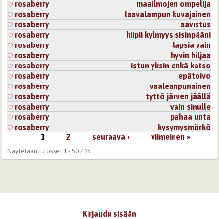
rosaberry
maailmojen ompelija
rosaberry
laavalampun kuvajainen
rosaberry
aavistus
rosaberry
hiipii kylmyys sisinpääni
rosaberry
lapsia vain
rosaberry
hyvin hiljaa
rosaberry
istun yksin enkä katso
rosaberry
epätoivo
rosaberry
vaaleanpunainen
rosaberry
tyttö järven jäällä
rosaberry
vain sinulle
rosaberry
pahaa unta
rosaberry
kysymysmörkö
1
2
seuraava ›
viimeinen »
Sivut
Näytetään tulokset 1 - 50 / 95
Kirjaudu sisään