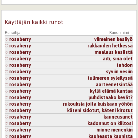
Käyttäjän kaikki runot
Runoilija
Runon nimi
rosaberry
viimeinen kesäyö
rosaberry
rakkauden hetkessä
rosaberry
maalaus kesästä
rosaberry
äiti, sinä olet
rosaberry
tahdon
rosaberry
syviin vesiin
rosaberry
tulimeren syleilyssä
rosaberry
aarteenetsintää
rosaberry
kyllä elämä kantaa
rosaberry
puhdistaako kevät?
rosaberry
rukouksia joita kuiskaan yöhön
rosaberry
käteni sidotut, käteni kirotut
rosaberry
kauneusunet
rosaberry
kadonnut on kiiltosi
rosaberry
minne menenkin
rosaberry
kauheasta kaunista