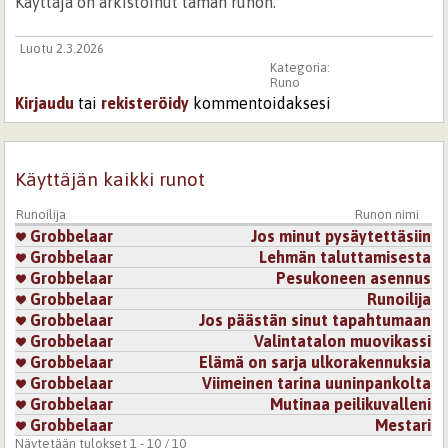
Käyttäjä on arkistoinut tämän runon.
Luotu 2.3.2026
Kategoria:
Runo
Kirjaudu
tai
rekisteröidy
kommentoidaksesi
Käyttäjän kaikki runot
Runoilija
Runon nimi
Grobbelaar
Jos minut pysäytettäsiin
Grobbelaar
Lehmän taluttamisesta
Grobbelaar
Pesukoneen asennus
Grobbelaar
Runoilija
Grobbelaar
Jos päästän sinut tapahtumaan
Grobbelaar
Valintatalon muovikassi
Grobbelaar
Elämä on sarja ulkorakennuksia
Grobbelaar
Viimeinen tarina uuninpankolta
Grobbelaar
Mutinaa peilikuvalleni
Grobbelaar
Mestari
Näytetään tulokset 1 - 10 / 10