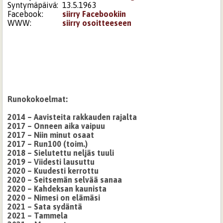
Syntymäpäivä:
13.5.1963
Facebook:
siirry Facebookiin
WWW:
siirry osoitteeseen
Runokokoelmat:
2014 – Aavisteita rakkauden rajalta
2017 – Onneen aika vaipuu
2017 – Niin minut osaat
2017 – Run100 (toim.)
2018 – Sielutettu neljäs tuuli
2019 – Viidesti lausuttu
2020 – Kuudesti kerrottu
2020 – Seitsemän selvää sanaa
2020 – Kahdeksan kaunista
2020 – Nimesi on elämäsi
2021 – Sata sydäntä
2021 – Tammela