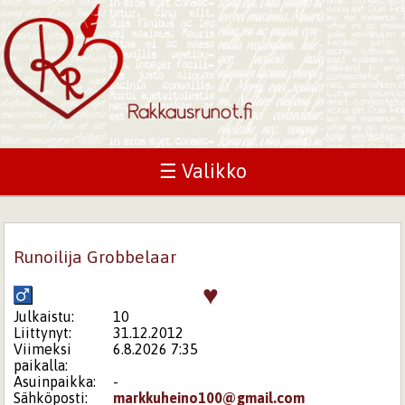
☰ Valikko
Runoilija Grobbelaar
♥
Julkaistu:
10
Liittynyt:
31.12.2012
Viimeksi
6.8.2026 7:35
paikalla:
Asuinpaikka:
-
Sähköposti:
markkuheino100@gmail.com