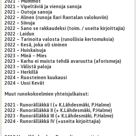
2021 - Mummot
2021 – Vipeltäviä ja vienoja sanoja
2021 – Outoja sanoja
2022 – Alinen (runoja Ilari Rantalan valokuviin)
2022 – Siivuja
2022 – Sano se rakkaudeksi (toim. / useita kirjoittajia)
2022 - Laidun
2022 – Tarinoita valosta (runollisia kertomuksia)
2022 – Kesä, joka oli sininen
2023 – Huiskaisuja
2023 – Minä – Mies
2023 – Karhu ei muista tehdä avaruutta (aforismeja)
2023 – Välistä paloja
2023 – Herkillä
2024 – Ruosteinen kuukausi
2024 – Uusi Kevät
Muut runokokoelmien yhteisjulkaisut:
2021 - Runorälläkkä I
(+ K.Lähdesmäki, P.Halme)
2022 - Runorälläkkä II (+ K.Lähdesmäki, P.Halme)
2023 - Runorälläkkä III (+ K.Lähdesmäki, P.Halme)
2024 - Runorälläkkä IV (+useita kirjoittajia)