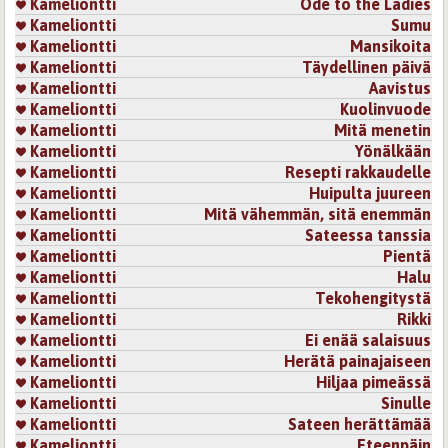
Kameliontti
Ode to the Ladies
Kameliontti
Sumu
Kameliontti
Mansikoita
Kameliontti
Täydellinen päivä
Kameliontti
Aavistus
Kameliontti
Kuolinvuode
Kameliontti
Mitä menetin
Kameliontti
Yönälkään
Kameliontti
Resepti rakkaudelle
Kameliontti
Huipulta juureen
Kameliontti
Mitä vähemmän, sitä enemmän
Kameliontti
Sateessa tanssia
Kameliontti
Pientä
Kameliontti
Halu
Kameliontti
Tekohengitystä
Kameliontti
Rikki
Kameliontti
Ei enää salaisuus
Kameliontti
Herätä painajaiseen
Kameliontti
Hiljaa pimeässä
Kameliontti
Sinulle
Kameliontti
Sateen herättämää
Kameliontti
Eteenpäin