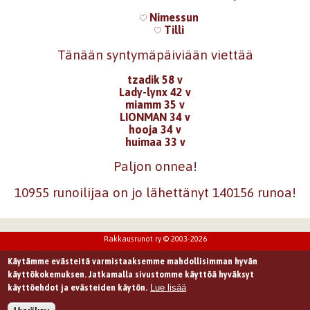
Nimessun
Tilli
Tänään syntymäpäiviään viettää
tzadik 58 v
Lady-lynx 42 v
miamm 35 v
LIONMAN 34 v
hooja 34 v
huimaa 33 v
Paljon onnea!
10955 runoilijaa on jo lähettänyt 140156 runoa!
Rakkausrunot ry © 2003-2026
Käytämme evästeitä varmistaaksemme mahdollisimman hyvän
käyttökokemuksen. Jatkamalla sivustomme käyttöä hyväksyt
Lue lisää
käyttöehdot ja evästeiden käytön.