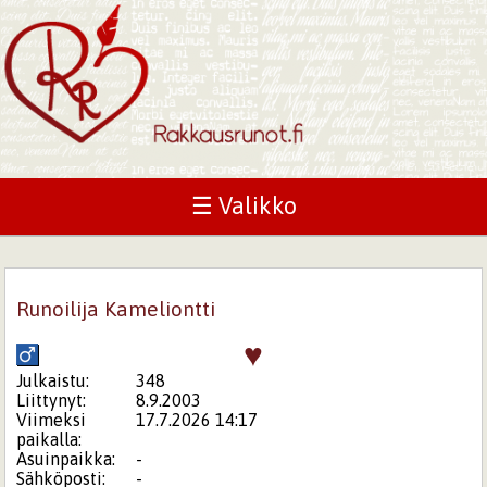
☰ Valikko
Runoilija Kameliontti
♥
Julkaistu:
348
Liittynyt:
8.9.2003
Viimeksi
17.7.2026 14:17
paikalla:
Asuinpaikka:
-
Sähköposti:
-