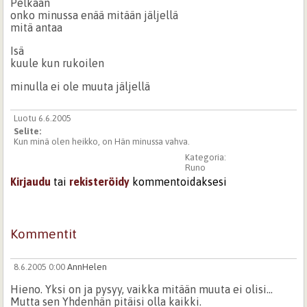
Pelkään
onko minussa enää mitään jäljellä
mitä antaa
Isä
kuule kun rukoilen
minulla ei ole muuta jäljellä
Luotu 6.6.2005
Selite:
Kun minä olen heikko, on Hän minussa vahva.
Kategoria:
Runo
Kirjaudu
tai
rekisteröidy
kommentoidaksesi
Kommentit
8.6.2005 0:00
AnnHelen
Hieno. Yksi on ja pysyy, vaikka mitään muuta ei olisi...
Mutta sen Yhdenhän pitäisi olla kaikki.