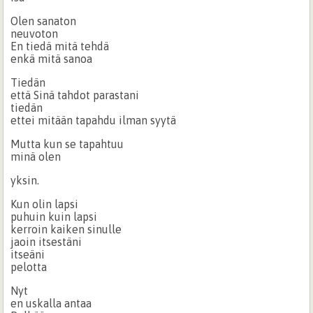
Olen sanaton
neuvoton
En tiedä mitä tehdä
enkä mitä sanoa
Tiedän
että Sinä tahdot parastani
tiedän
ettei mitään tapahdu ilman syytä
Mutta kun se tapahtuu
minä olen
yksin.
Kun olin lapsi
puhuin kuin lapsi
kerroin kaiken sinulle
jaoin itsestäni
itseäni
pelotta
Nyt
en uskalla antaa