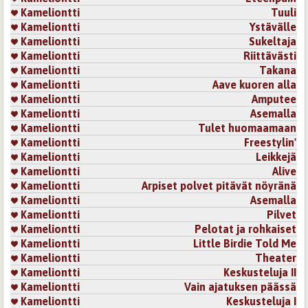
Kameliontti
Tuuli
Kameliontti
Ystävälle
Kameliontti
Sukeltaja
Kameliontti
Riittävästi
Kameliontti
Takana
Kameliontti
Aave kuoren alla
Kameliontti
Amputee
Kameliontti
Asemalla
Kameliontti
Tulet huomaamaan
Kameliontti
Freestylin'
Kameliontti
Leikkejä
Kameliontti
Alive
Kameliontti
Arpiset polvet pitävät nöyränä
Kameliontti
Asemalla
Kameliontti
Pilvet
Kameliontti
Pelotat ja rohkaiset
Kameliontti
Little Birdie Told Me
Kameliontti
Theater
Kameliontti
Keskusteluja II
Kameliontti
Vain ajatuksen päässä
Kameliontti
Keskusteluja I