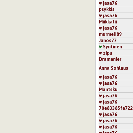
jasa76
psykkis
jasa76
Miikkatii
jasa76
murmeli89
Janos77
Syntinen
zipu
Dramenier
Anna Sohlaus
jasa76
jasa76
Mantsku
jasa76
jasa76
70e83385fe72
jasa76
jasa76
jasa76
jasa76