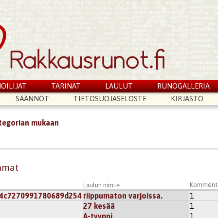
OILIJAT
TARINAT
LAULUT
RUNOGALLERIA
SÄÄNNÖT
TIETOSUOJASELOSTE
KIRJASTO
ategorian mukaan
immat
Komment
Laulun nimi
b4c7270991780689d254
riippumaton varjoissa.
1
27 kesää
1
A-tyyppi
1