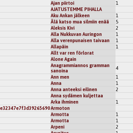
Ajan piirtoi
1
AJATUSTEMME PIHALLA
Aku Ankan jälkeen
1
Älä katso mua silmiin enää
5
Aleksis Kivi
2
Alla Nukkuvan Auringon
1
Alla verenpunaisen taivaan
1
Allapäin
1
Allt var ren förlorat
Alone Again
Anagrammiannos gramman
4
sanoina
Ann men
1
Anna
1
Anna anteeksi eilinen
2
Anna sydämen kuljettaa
Arka ihminen
1
2e32347e7f3d39265690
Armoton
Armotta
1
Armotta
1
Arpeni
2
Arvoitus
1