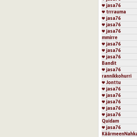
jasa76
trrrauma
jasa76
jasa76
jasa76
mmirre
jasa76
jasa76
jasa76
Bandit
jasa76
rannikkohurri
Jonttu
jasa76
jasa76
jasa76
jasa76
jasa76
Quidam
jasa76
KäärmeenNahka