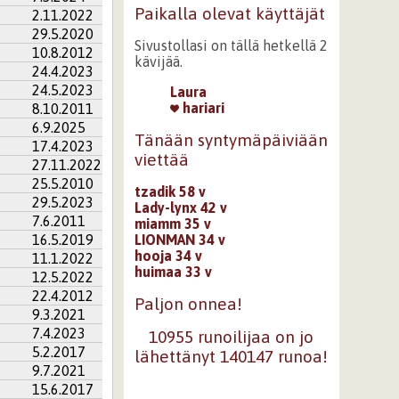
Paikalla olevat käyttäjät
2.11.2022
29.5.2020
Sivustollasi on tällä hetkellä 2
10.8.2012
kävijää.
24.4.2023
24.5.2023
Laura
hariari
8.10.2011
6.9.2025
Tänään syntymäpäiviään
17.4.2023
viettää
27.11.2022
25.5.2010
tzadik 58 v
29.5.2023
Lady-lynx 42 v
7.6.2011
miamm 35 v
16.5.2019
LIONMAN 34 v
hooja 34 v
11.1.2022
huimaa 33 v
12.5.2022
22.4.2012
Paljon onnea!
9.3.2021
7.4.2023
10955 runoilijaa on jo
5.2.2017
lähettänyt 140147 runoa!
9.7.2021
15.6.2017