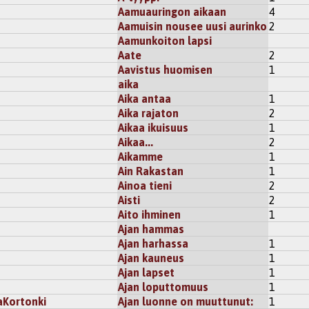
Aamuauringon aikaan
4
Aamuisin nousee uusi aurinko
2
Aamunkoiton lapsi
Aate
2
Aavistus huomisen
1
aika
Aika antaa
1
Aika rajaton
2
Aikaa ikuisuus
1
Aikaa...
2
Aikamme
1
Ain Rakastan
1
Ainoa tieni
2
Aisti
2
Aito ihminen
1
Ajan hammas
Ajan harhassa
1
Ajan kauneus
1
Ajan lapset
1
Ajan loputtomuus
1
Kortonki
Ajan luonne on muuttunut:
1