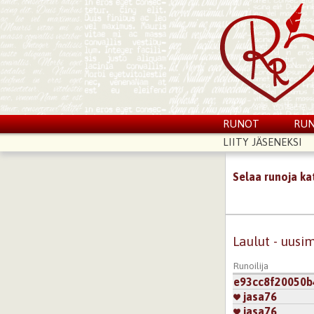
RUNOT
RUN
LIITY JÄSENEKSI
Selaa runoja k
Laulut - uus
Runoilija
e93cc8f20050
jasa76
jasa76