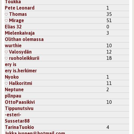
Toukka
Pete Leonard
1
Thomas
35
Mirage
51
Elias 32
0
Mielenkaivaja
3
Olithan olemassa
wurthie
10
Valosydän
12
ruoholeikkurii
18
ery is
ery is.herkimer
Nyoko
1
Halkoritmi
11
Neptune
2
pllnpau
OttoPaasikivi
10
Tippunutsivu
-esteri-
Sussetar88
TarinaTuokio
4
Jukka.ivonen@hotmail.com