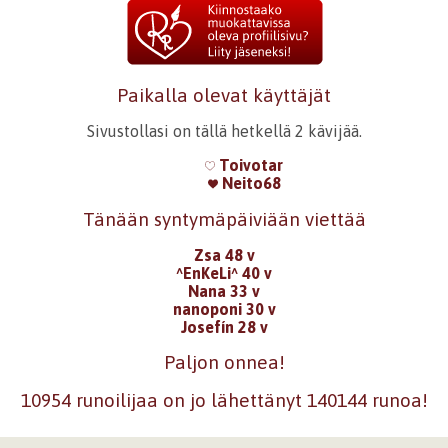
Paikalla olevat käyttäjät
Sivustollasi on tällä hetkellä 2 kävijää.
Toivotar
Neito68
Tänään syntymäpäiviään viettää
Zsa 48 v
^EnKeLi^ 40 v
Nana 33 v
nanoponi 30 v
Josefín 28 v
Paljon onnea!
10954 runoilijaa on jo lähettänyt 140144 runoa!