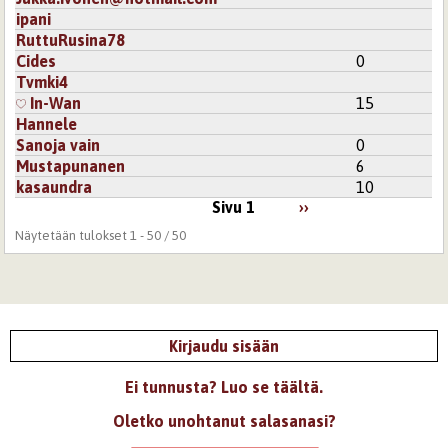
ipani
RuttuRusina78
Cides
0
Tvmki4
In-Wan
15
Hannele
Sanoja vain
0
Mustapunanen
6
kasaundra
10
Sivu 1
››
Näytetään tulokset 1 - 50 / 50
Kirjaudu sisään
Ei tunnusta? Luo se täältä.
Oletko unohtanut salasanasi?