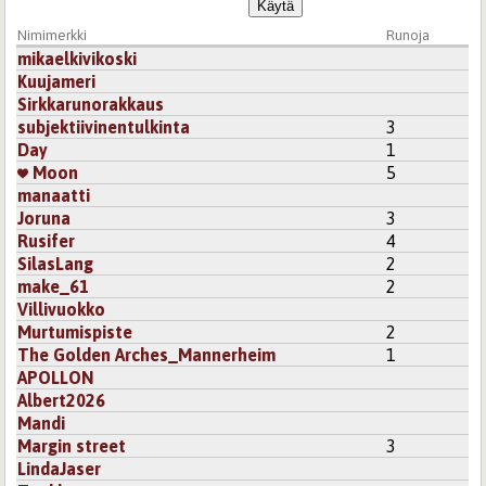
Nimimerkki
Runoja
mikaelkivikoski
Kuujameri
Sirkkarunorakkaus
subjektiivinentulkinta
3
Day
1
Moon
5
manaatti
Joruna
3
Rusifer
4
SilasLang
2
make_61
2
Villivuokko
Murtumispiste
2
The Golden Arches_Mannerheim
1
APOLLON
Albert2026
Mandi
Margin street
3
LindaJaser