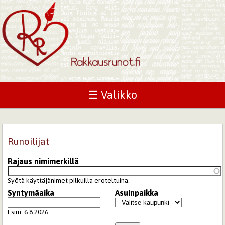
☰ Valikko
Runoilijat
Rajaus nimimerkillä
Syötä käyttäjänimet pilkuilla eroteltuina.
Syntymäaika
Asuinpaikka
Päivämäärä
Esim. 6.8.2026