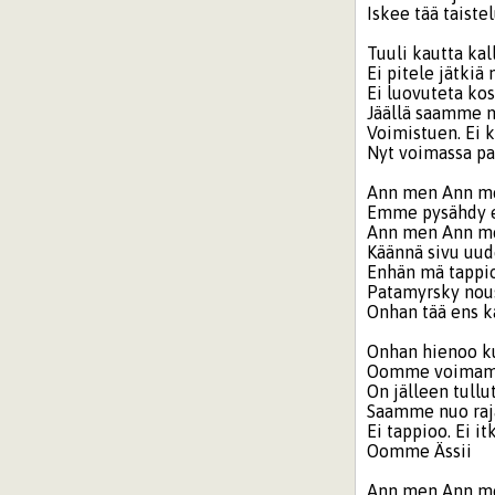
Iskee tää taiste
Tuuli kautta kal
Ei pitele jätkiä
Ei luovuteta k
Jäällä saamme n
Voimistuen. Ei k
Nyt voimassa p
Ann men Ann m
Emme pysähdy 
Ann men Ann m
Käännä sivu uud
Enhän mä tappi
Patamyrsky nou
Onhan tää ens k
Onhan hienoo k
Oomme voimamme
On jälleen tull
Saamme nuo raj
Ei tappioo. Ei i
Oomme Ässii
Ann men Ann m