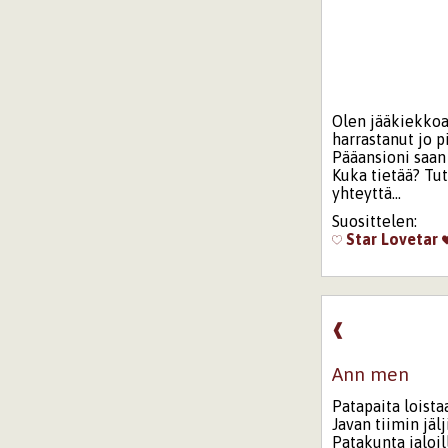
Olen jääkiekkoa 
harrastanut jo pi
Pääansioni saan 
Kuka tietää? Tu
yhteyttä...
Suosittelen:
Star
Lovetar
❰
Ann men
Patapaita loista
Javan tiimin jälj
Patakunta jaloil