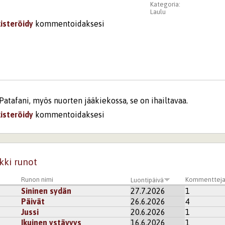
Kategoria:
Laulu
kisteröidy
kommentoidaksesi
Patafani, myös nuorten jääkiekossa, se on ihailtavaa.
kisteröidy
kommentoidaksesi
kki runot
Runon nimi
Kommenttej
Luontipäivä
Sininen sydän
27.7.2026
1
Päivät
26.6.2026
4
Jussi
20.6.2026
1
Ikuinen ystävyys
16.6.2026
1