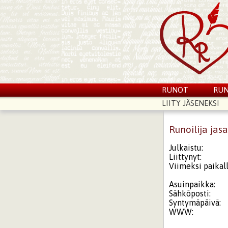
RUNOT
RUN
LIITY JÄSENEKSI
Runoilija jas
Julkaistu:
Liittynyt:
Viimeksi paikall
Asuinpaikka:
Sähköposti:
Syntymäpäivä:
WWW: