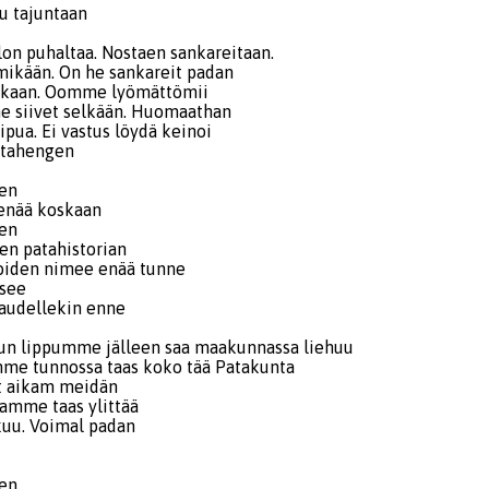
lu tajuntaan
lon puhaltaa. Nostaen sankareitaan.
 mikään. On he sankareit padan
oskaan. Oomme lyömättömii
e siivet selkään. Huomaathan
ipua. Ei vastus löydä keinoi
atahengen
en
enää koskaan
en
en patahistorian
oiden nimee enää tunne
see
audellekin enne
un lippumme jälleen saa maakunnassa liehuu
 tunnossa taas koko tää Patakunta
ut aikam meidän
amme taas ylittää
tkuu. Voimal padan
en