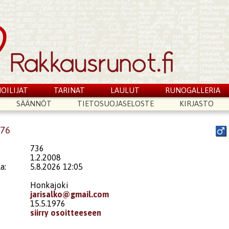
OILIJAT
TARINAT
LAULUT
RUNOGALLERIA
SÄÄNNÖT
TIETOSUOJASELOSTE
KIRJASTO
a76
736
1.2.2008
a:
5.8.2026 12:05
Honkajoki
jarisalko@gmail.com
15.5.1976
siirry osoitteeseen