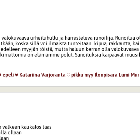
valokuvaava urheiluhullu ja harrasteleva runoilija. Runoilua o
tkään, koska sillä voi ilmaista tunteitaan...kipua, rakkautta, ka
edelleen myyjän töistä, mutta haluun kerran olla valokuvaava r
tkimattomia on elämämme polut. Sanoituksia kaipaavat muusik
epeli
Katariina Varjoranta
pikku myy
Ilonpisara
Lumi Mur
a valkean kaukalos taas
illä ollaan
laan