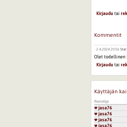
Kirjaudu
tai
re
Kommentit
2.4.2024 20:56
Star
Olet todellinen 
Kirjaudu
tai
re
Sivut
Käyttäjän kai
Runoilija
jasa76
jasa76
jasa76
jasa76