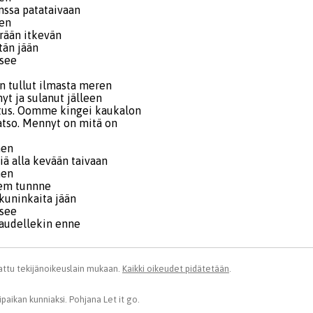
ssa patataivaan
en
rään itkevän
tän jään
see
 tullut ilmasta meren
yt ja sulanut jälleen
atus. Oomme kingei kaukalon
tso. Mennyt on mitä on
men
 alla kevään taivaan
men
em tunnne
uninkaita jään
see
audellekin enne
ttu tekijänoikeuslain mukaan.
Kaikki oikeudet pidätetään
.
paikan kunniaksi. Pohjana Let it go.