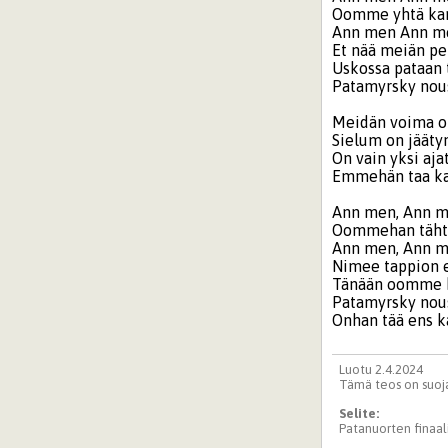
Oomme yhtä kan
Ann men Ann m
Et nää meiän pe
Uskossa pataan 
Patamyrsky nou
Meidän voima on
Sielum on jäätyn
On vain yksi aj
Emmehän taa ka
Ann men, Ann 
Oommehan tähtiä
Ann men, Ann 
Nimee tappion 
Tänään oomme k
Patamyrsky nou
Onhan tää ens k
Luotu 2.4.2024
Tämä teos on suoja
Selite:
Patanuorten finaali