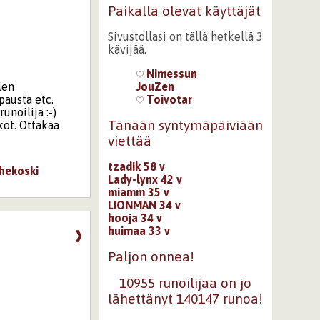
Paikalla olevat käyttäjät
Sivustollasi on tällä hetkellä 3
kävijää.
Nimessun
len
JouZen
ipausta etc.
Toivotar
unoilija :-)
Tänään syntymäpäiviään
ot. Ottakaa
viettää
tzadik 58 v
hekoski
Lady-lynx 42 v
miamm 35 v
LIONMAN 34 v
hooja 34 v
huimaa 33 v
❱
Paljon onnea!
10955 runoilijaa on jo
lähettänyt 140147 runoa!