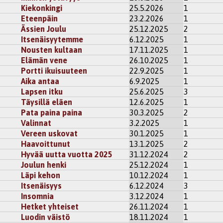
Kiekonkingi
25.5.2026
1
Eteenpäin
23.2.2026
1
Ässien Joulu
25.12.2025
2
Itsenäisyytemme
6.12.2025
1
Nousten kultaan
17.11.2025
1
Elämän vene
26.10.2025
1
Portti ikuisuuteen
22.9.2025
1
Aika antaa
6.9.2025
1
Lapsen itku
25.6.2025
3
Täysillä eläen
12.6.2025
1
Pata paina paina
30.3.2025
2
Valinnat
3.2.2025
1
Vereen uskovat
30.1.2025
1
Haavoittunut
13.1.2025
2
Hyvää uutta vuotta 2025
31.12.2024
2
Joulun henki
25.12.2024
1
Läpi kehon
10.12.2024
1
Itsenäisyys
6.12.2024
3
Insomnia
3.12.2024
1
Hetket yhteiset
26.11.2024
1
Luodin väistö
18.11.2024
1