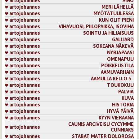
artojohannes
AINO
artojohannes
MERI LÄHELLÄ
artojohannes
MYÖTÄTUULESSA
artojohannes
KUN OLIT PIENI
artojohannes
VIHAVUOSI, PIILOPAIKKA, ISOVIHA
artojohannes
SOINTU JA HILJAISUUS
artojohannes
GALLIARD
artojohannes
SOKEANA NÄKEVÄ
artojohannes
NYRJÄPAASI
artojohannes
OMENAPUU
artojohannes
POIKKEUSTILA
artojohannes
AAMUVARHAIN
artojohannes
AAMULLA KELLO 5
artojohannes
TOUKOKUU
artojohannes
PÄLVIÄ
artojohannes
KUVA
artojohannes
HISTORIA
artojohannes
HYVÄ PÄIVÄ
artojohannes
KYYN VIERAANA
CAUNIS ARCIVEISU CYCYMME
artojohannes
CUNNIAKS
artojohannes
STABAT MATER DOLOROSA