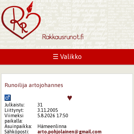
☰ Valikko
Runoilija artojohannes
♥
Julkaistu:
31
Liittynyt:
3.11.2005
Viimeksi
5.8.2026 17:50
paikalla:
Asuinpaikka:
Hämeenlinna
Sähköposti:
arto.pohjolainen@gmail.com