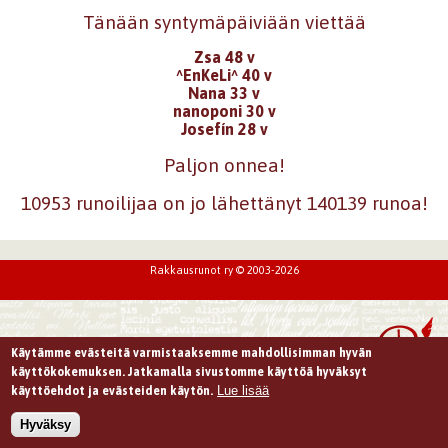
Tänään syntymäpäiviään viettää
Zsa 48 v
^EnKeLi^ 40 v
Nana 33 v
nanoponi 30 v
Josefín 28 v
Paljon onnea!
10953 runoilijaa on jo lähettänyt 140139 runoa!
Rakkausrunot ry © 2003-2026
Käytämme evästeitä varmistaaksemme mahdollisimman hyvän
käyttökokemuksen. Jatkamalla sivustomme käyttöä hyväksyt
Lue lisää
käyttöehdot ja evästeiden käytön.
Hyväksy