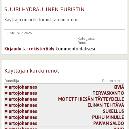
SUURI HYDRAULINEN PURISTIN
Käyttäjä on arkistoinut tämän runon.
Luotu 26.7.2025
Kategoria:
Runo
Kirjaudu
tai
rekisteröidy
kommentoidaksesi
Käyttäjän kaikki runot
Runoilija
Runon nimi
artojohannes
KIVIÄ
artojohannes
TERVASKANTO
artojohannes
MOTETTI KESÄN TÄYTEYDELLE
artojohannes
ELINAN TEHTÄVÄ
artojohannes
SUKELLUS
artojohannes
PUHU MINULLE
artojohannes
PÄIVÄN SALDO