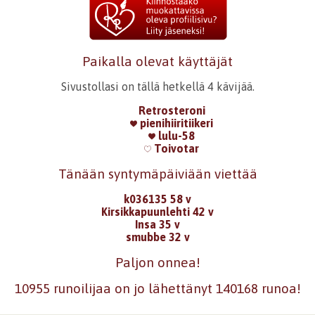
Paikalla olevat käyttäjät
Sivustollasi on tällä hetkellä 4 kävijää.
Retrosteroni
pienihiiritiikeri
lulu-58
Toivotar
Tänään syntymäpäiviään viettää
k036135 58 v
Kirsikkapuunlehti 42 v
Insa 35 v
smubbe 32 v
Paljon onnea!
10955 runoilijaa on jo lähettänyt 140168 runoa!