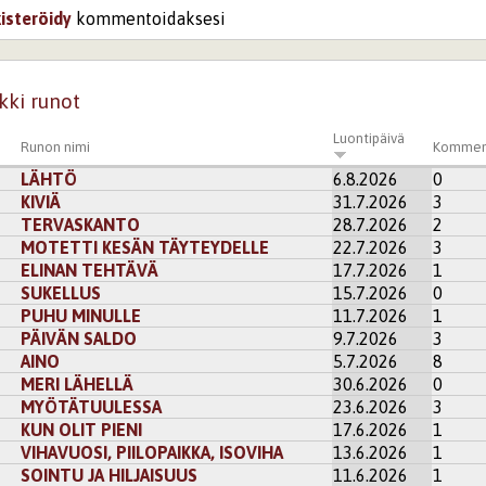
kisteröidy
kommentoidaksesi
kki runot
Luontipäivä
Runon nimi
Kommen
LÄHTÖ
6.8.2026
0
KIVIÄ
31.7.2026
3
TERVASKANTO
28.7.2026
2
MOTETTI KESÄN TÄYTEYDELLE
22.7.2026
3
ELINAN TEHTÄVÄ
17.7.2026
1
SUKELLUS
15.7.2026
0
PUHU MINULLE
11.7.2026
1
PÄIVÄN SALDO
9.7.2026
3
AINO
5.7.2026
8
MERI LÄHELLÄ
30.6.2026
0
MYÖTÄTUULESSA
23.6.2026
3
KUN OLIT PIENI
17.6.2026
1
VIHAVUOSI, PIILOPAIKKA, ISOVIHA
13.6.2026
1
SOINTU JA HILJAISUUS
11.6.2026
1