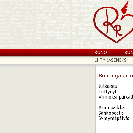
RUNOT
RUN
LIITY JÄSENEKSI
Runoilija ar
Julkaistu:
Liittynyt:
Viimeksi paikall
Asuinpaikka:
Sähköposti:
Syntymäpäivä: