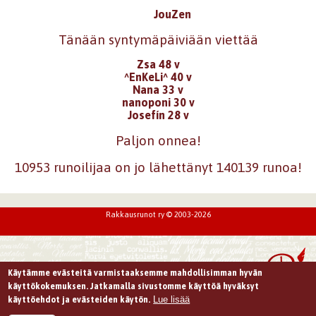
JouZen
Tänään syntymäpäiviään viettää
Zsa 48 v
^EnKeLi^ 40 v
Nana 33 v
nanoponi 30 v
Josefín 28 v
Paljon onnea!
10953 runoilijaa on jo lähettänyt 140139 runoa!
Rakkausrunot ry © 2003-2026
Käytämme evästeitä varmistaaksemme mahdollisimman hyvän
käyttökokemuksen. Jatkamalla sivustomme käyttöä hyväksyt
Lue lisää
käyttöehdot ja evästeiden käytön.