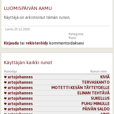
LUOMISPÄIVÄN AAMU
Käyttäjä on arkistoinut tämän runon.
Luotu 25.12.2025
Kategoria:
Runo
Kirjaudu
tai
rekisteröidy
kommentoidaksesi
Käyttäjän kaikki runot
Runoilija
Runon nimi
artojohannes
KIVIÄ
artojohannes
TERVASKANTO
artojohannes
MOTETTI KESÄN TÄYTEYDELLE
artojohannes
ELINAN TEHTÄVÄ
artojohannes
SUKELLUS
artojohannes
PUHU MINULLE
artojohannes
PÄIVÄN SALDO