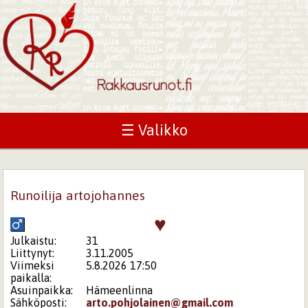
☰ Valikko
Runoilija artojohannes
♥
Julkaistu:
31
Liittynyt:
3.11.2005
Viimeksi
5.8.2026 17:50
paikalla:
Asuinpaikka:
Hämeenlinna
Sähköposti:
arto.pohjolainen@gmail.com