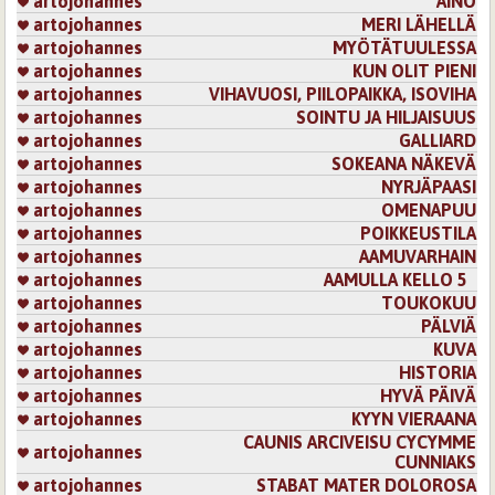
artojohannes
AINO
artojohannes
MERI LÄHELLÄ
artojohannes
MYÖTÄTUULESSA
artojohannes
KUN OLIT PIENI
artojohannes
VIHAVUOSI, PIILOPAIKKA, ISOVIHA
artojohannes
SOINTU JA HILJAISUUS
artojohannes
GALLIARD
artojohannes
SOKEANA NÄKEVÄ
artojohannes
NYRJÄPAASI
artojohannes
OMENAPUU
artojohannes
POIKKEUSTILA
artojohannes
AAMUVARHAIN
artojohannes
AAMULLA KELLO 5
artojohannes
TOUKOKUU
artojohannes
PÄLVIÄ
artojohannes
KUVA
artojohannes
HISTORIA
artojohannes
HYVÄ PÄIVÄ
artojohannes
KYYN VIERAANA
CAUNIS ARCIVEISU CYCYMME
artojohannes
CUNNIAKS
artojohannes
STABAT MATER DOLOROSA